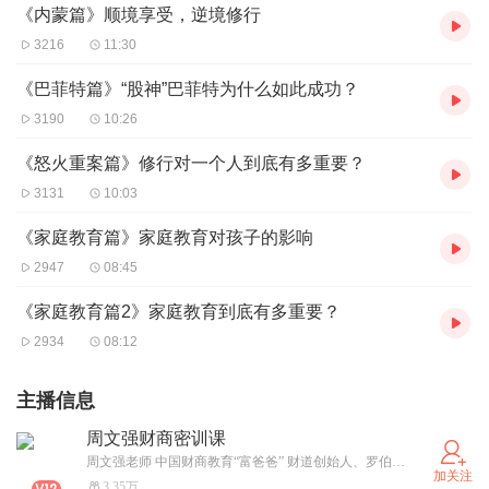
《内蒙篇》顺境享受，逆境修行
3216
11:30
《巴菲特篇》“股神”巴菲特为什么如此成功？
3190
10:26
《怒火重案篇》修行对一个人到底有多重要？
3131
10:03
《家庭教育篇》家庭教育对孩子的影响
2947
08:45
《家庭教育篇2》家庭教育到底有多重要？
2934
08:12
主播信息
周文强财商密训课
周文强老师 中国财商教育“富爸爸” 财道创始人、罗伯特·T·清崎学生 出身农村，毫无背景的他，初中辍学走上工地，做过13个行业，26份工作，短短数年之内，创业成功，创办多家公司，如今早已实现财富自由，他独创致富学体系，用4大板块全方位根除穷人思维，他的财商思维是他白手起家的核心。 【跟随周老师学习更多财商/主播/演说/创业/管理/营销/投资等课程】
加关注
3.35万