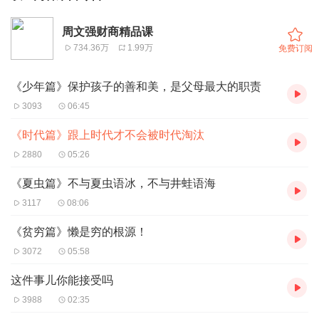
周文强财商精品课
734.36万
1.99万
免费订阅
《少年篇》保护孩子的善和美，是父母最大的职责
3093
06:45
《时代篇》跟上时代才不会被时代淘汰
2880
05:26
《夏虫篇》不与夏虫语冰，不与井蛙语海
3117
08:06
《贫穷篇》懒是穷的根源！
3072
05:58
这件事儿你能接受吗
3988
02:35