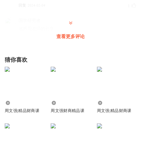
回复
2024-02-04
1
国学研究者
感恩周老师的分享
查看更多评论
回复
2023-09-07
1
猜你喜欢
9602
49.39万
38.17万
周文强|精品财商课
周文强财商精品课
周文强|精品财商课