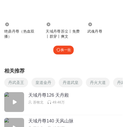
苏牧北
回复 @
晓郎君
:
嘿嘿，虽然都一样，好歹也听了五百多集
了，能不能给点个关注，点个订阅啊，不是很麻烦的
255.98万
1.07万
7.26万
彩虹bear
绝鼎丹尊（热血双
天域丹尊苏尘丨免费
武魂丹尊
大地方高级地方 还在用银票？
居然不是灵石交易，
播）
丨群穿丨爽文
一个个还嘲讽主角是穷地方来的！唉
回复
2024-03-21
2
换一批
大梦瑶
主播降的很棒，
相关推荐
回复
2021-10-11
2
丹武圣王
皇道金丹
丹道武皇
丹火大道
丹武
极品坐骑花姑娘
回复 @
大梦瑶
:
我爱你
天域丹尊126 天丹殿
苏牧北
49.46万
德邻程德林
（清明粿）看看有没婺源人
天域丹尊140 天风山脉
回复
2022-03-20
1