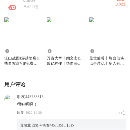
欢迎收听
加关注
62.25万
419.18万
2108.60万
4201.10万
江山战图I穿越隋唐&
万古大帝丨阅文玄幻
盖世仙尊丨热血仙侠
热血权谋VIP免费多
破亿神作丨热血修真
点击过亿丨多人有声
人有声剧
丨多人有声剧
剧
用户评论
听友445753515
很好听啊！
回复
2022-11-30
0
苏牧北
回复 @
听友445753515
:
比心