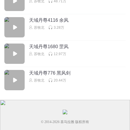
苏牧北
48.71万
陪你去看小金鱼R
回复 @
德邻程德林
:
清明果到处也有
天域丹尊4116 余风
酔荭尘
苏牧北
3.28万
猪脚每多一个追随者就相当于多了个爹，真有意思
回复
2025-07-29
1
天域丹尊1680 罡风
苏牧北
12.97万
浩南GG
每日打卡
回复
2024-02-28
1
天域丹尊776 黑风剑
苏牧北
20.44万
© 2014-
2026
喜马拉雅 版权所有