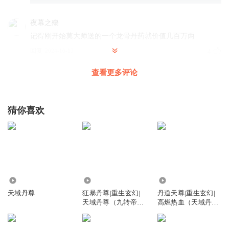
夜幕之殤
记得刚开始莫大师送的一个龙骨丹药就价值几百万两
回复
2024-10-13
4
查看更多评论
愿她回眸
三品和五品之间不是四品吗？
回复
2024-01-15
4
猜你喜欢
曹登威
带了一群包袱去升级
回复
2022-04-01
4
316.05万
3676.37万
76.69万
晓郎君
天域丹尊
狂暴丹尊|重生玄幻|
丹道天尊|重生玄幻|
一样的包袱，一样的配方
天域丹尊（九转帝尊
高燃热血（天域丹
回复
2021-09-13
4
主播）
尊）