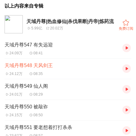
以上内容来自专辑
天域丹尊|热血修仙|杀伐果断|丹帝|炼药流
5.99亿
20.02万
免费订阅
天域丹尊547 有失远迎
24.09万
08:41
天域丹尊548 天风剑王
24.12万
08:35
天域丹尊549 仙人阁
24.01万
08:29
天域丹尊550 被敲诈
24.15万
08:50
天域丹尊551 要老想着打打杀杀
23.62万
08:57