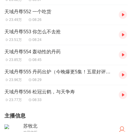
天域丹尊552 一个吃货
23.49万
08:26
天域丹尊553 你怎么不去抢
23.51万
08:24
天域丹尊554 轰动性的丹药
23.85万
08:45
天域丹尊555 丹药出炉（今晚爆更5集！五星好评走起来~~）
23.96万
08:29
天域丹尊556 松冠云鹤，与天争寿
23.77万
08:33
主播信息
苏牧北