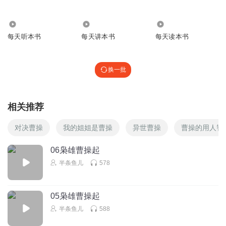
71.76万
1022
1.52万
每天听本书
每天讲本书
每天读本书
换一批
相关推荐
对决曹操
我的姐姐是曹操
异世曹操
曹操的用人智
06枭雄曹操起
半条鱼儿
578
05枭雄曹操起
半条鱼儿
588