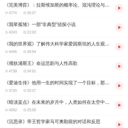
《完美博弈》：拉斯维加斯的概率论、混沌理论与行为科学
4774
26:27
《我辈孤雏》一部“非典型”侦探小说
4243
21:03
《我的世界观》了解伟大科学家爱因斯坦的人生观价值观，走进他的思想世界
4446
26:54
《俄狄浦斯王》命运悲剧与人性高歌
4739
34:01
《爱迪生传》他用一生的时间实现了一个目标，那就是改变世界
3720
20:27
《暗淡蓝点》在未來的岁月中，人类如何在太空中寻覓與建设新家园
4262
25:50
《沉思录》帝王哲学家马可奧勒留的对话和反思