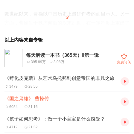
数世纪以来，曹操以中国历史上最奸诈者的面目示人。另一
方面，曹操生于秩序倾颓的汉末乱世，在一定程度上重建了
中国北方大部分地区的政治秩序。他不仅自身是一位优秀的
以上内容来自专辑
诗人，还引领了中国早期文学史上最为灿烂辉煌的时代。在
任何文明中，都少有人能有如此才华、取得如此成就，能够
每天解读一本书（365天）‖第一辑
在去世后仍如此受关注的更是凤毛麟角。
395.89万
3.08万
免费订阅
曹操在历史文献、考古材料以及他自己的作品中给我们留下
了相当丰富的信息。尽管曹操的大部分故事因敌人的诽谤以
《孵化皮克斯》从艺术乌托邦到创意帝国的非凡之旅
及数代后的浪漫主义热情而变得混乱不明，但其核心事实仍
3479
28:55
然可考；很少能有距我们如此遥远但事迹又如此清晰的人物
《国之枭雄》-曹操传
了。本书综合陈寿编撰的官方正史《三国志》及裴松之注释
6054
31:16
等史料，努力为我们还原一个最为接近历史原貌的曹操。
《孩子如何思考》：做一个小宝宝是什么感受？
4712
21:32