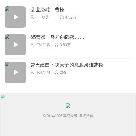
乱世枭雄—曹操
___玖柒___
4.52万
65曹操：枭雄的陨落……
江湖叨客
8.53万
曹氏建国：挟天子的孤胆枭雄曹操
正观新闻
258
© 2014-
2026
喜马拉雅 版权所有