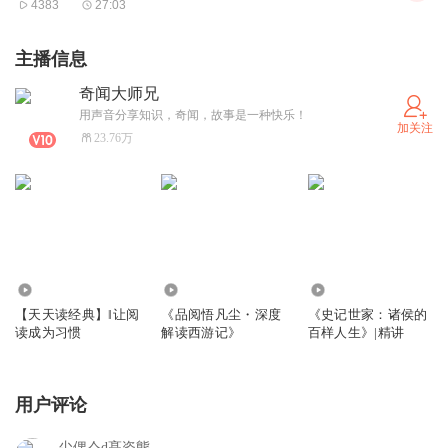
4383
27:03
主播信息
奇闻大师兄
用声音分享知识，奇闻，故事是一种快乐！
加关注
23.76万
143.18万
2051
2470
【天天读经典】‖让阅
《品阅悟凡尘・深度
《史记世家：诸侯的
读成为习惯
解读西游记》
百样人生》|精讲
用户评论
尐侽亽d髙姿態