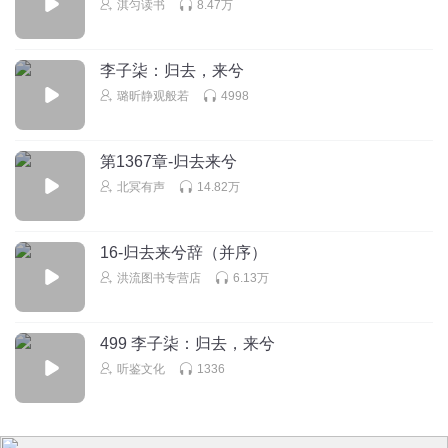
淇匀读书
8.47万
袁小爷y
回复 @
繁星l落尘
:
听到这里有种莫名的感动
李子柒：归去，来兮
爱睡香猪
璐昕静观般若
4998
好可怜的姑姑一家啊
回复
2021-09-02
6
第1367章-归去来兮
北冥有声
14.82万
人间不值得S
姑姑我只认她一个人。都说忘记一个人最先忘记的是声音，
我已经忘了她的声音，无论怎么想都想不起来，她很少出现
16-归去来兮辞（并序）
在我的梦里，上一次梦见，我躺在她的怀里，她在打麻将，
洪流图书专营店
6.13万
场景就像小时候一样。我的心里有两个超人，一个是妈妈，
她经历好几天的痛苦把我带到这个世界，一个是姑姑，从10
个月把我养到16岁。
499 李子柒：归去，来兮
回复
2021-09-02
5
听鉴文化
1336
徐安无恙
回复 @
人间不值得S
:
一把辛酸泪