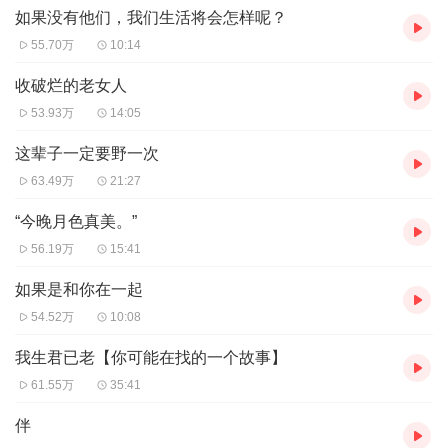
如果没有他们，我们生活将会怎样呢？
55.70万
10:14
收破烂的老女人
53.93万
14:05
这辈子一定要野一次
63.49万
21:27
“今晚月色真美。”
56.19万
15:41
如果是和你在一起
54.52万
10:08
我生君已老【你可能在找的一个故事】
61.55万
35:41
伴