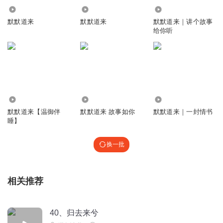
11.12万
1702
3.58万
石来转运
默默道来
默默道来
默默道来｜讲个故事
好苦命的姑姑啊。听哭了
给你听
回复
2021-09-20
10
添悦呀
听这个故事的主人公的地理位置有点像我老家武穴，江对面
就是江西瑞昌
8976
7225
1.16万
回复
2021-09-03
6
默默道来【温御伴
默默道来 故事如你
默默道来｜一封情书
睡】
小默127127
回复 @
添悦呀
:
是武穴的
换一批
繁星l落尘
真像是自己小时候，长辈镌刻在记忆中的样子。 记忆中，小
时候，妈妈和姥姥也是用手绢将钱💰包的一层又一层的……
相关推荐
真怀念那个时候，虽然不知道为什么怀念，但每次想起来都
暖暖的
40、归去来兮
回复
2021-09-01
8