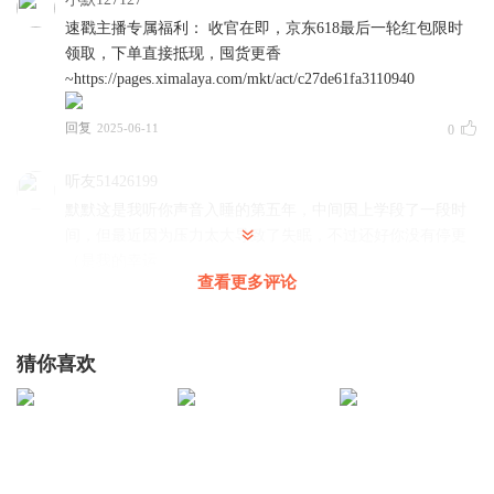
速戳主播专属福利： 收官在即，京东618最后一轮红包限时
领取，下单直接抵现，囤货更香
~https://pages.ximalaya.com/mkt/act/c27de61fa3110940
回复
2025-06-11
0
听友51426199
默默这是我听你声音入睡的第五年，中间因上学段了一段时
间，但最近因为压力太大导致了失眠，不过还好你没有停更
（是我的幸运
查看更多评论
回复
2021-09-01
8
小默127127
回复 @
听友51426199
:
嗯嗯 希望还能给你催眠
猜你喜欢
别伤TA
姑姑，下辈子不想做你的侄女，只想做你的女儿。
回复
2021-09-02
11