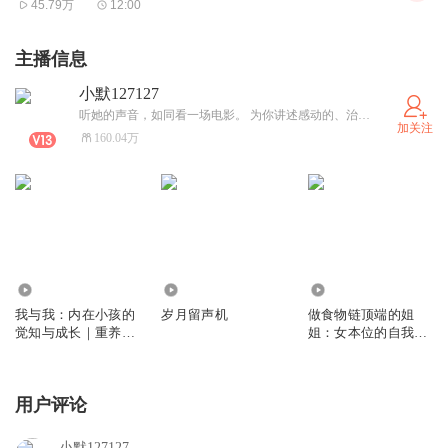
45.79万
12:00
主播信息
小默127127
听她的声音，如同看一场电影。 为你讲述感动的、治愈的、伴你入眠的好故事。
加关注
160.04万
3193
96.42万
1.77万
我与我：内在小孩的
岁月留声机
做食物链顶端的姐
觉知与成长｜重养内
姐：女本位的自我成
在小孩，走出内耗与
长与恋爱观｜永远不
关系纠缠，重获内心
要让年龄限制自己，
的安宁与自由
你可以做任何你想做
用户评论
的事｜清醒而舒展地
活
小默127127