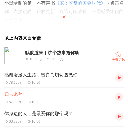
小默录制的第一本有声书
《宋：吃货的黄金时代》
（点击名
称，直接跳转）正在更新，欢迎订阅收听，一同感受宋代的
饮食文化。
非虚构类故事专辑
《默默道来：全民故事计划的300种人
生》
（点击名称，直接跳转）已完结！中国式家庭、荒诞恋
以上内容来自专辑
情、小人物奋斗、冒险奇遇……邀您收听。
默默道来｜讲个故事给你听
16.15亿
112.17万
免费订阅
感谢漫漫人生路，曾真真切切遇见你
78.65万
16:10
归去来兮
67.90万
19:11
你身边的人，是最爱你的那个吗？
63.87万
16:56