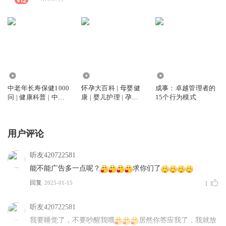
347
273
837
中老年长寿保健1000
怀孕大百科 | 母婴健
成事：卓越管理者的
问 | 健康科普 | 中老
康 | 婴儿护理 | 孕产
15个行为模式
年健康 | 抗衰老 | 延
知识 | 科学备孕 | 分
年益寿 | 养生方法
娩准备 | 孕妈必听
用户评论
听友420722581
能不能广告多一点呢？
求你们了
回复
2025-01-15
1
听友420722581
我要睡觉了，不要吵醒我哦
居然你答应我了，我就放