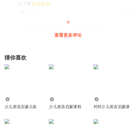
心了😁
回复
2025-01-15
0
Aviator_
回复 @
听友420722581
:
bnnkouyytfewaeyioouuyyy
查看更多评论
猜你喜欢
1.76万
1.22万
5337
少儿英语启蒙儿歌
少儿英语启蒙课程
邦邦少儿英语启蒙课