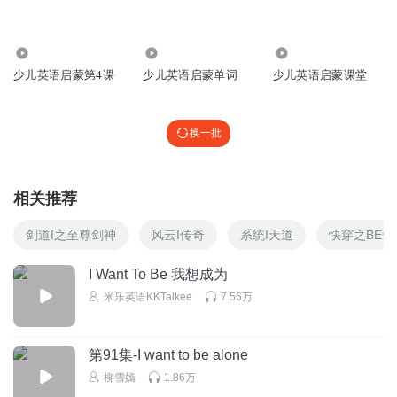
754
189.68万
1.67万
少儿英语启蒙第4课
少儿英语启蒙单词
少儿英语启蒙课堂
换一批
相关推荐
剑道I之至尊剑神
风云I传奇
系统I天道
快穿之BE专
I Want To Be 我想成为
米乐英语KKTalkee
7.56万
第91集-I want to be alone
柳雪嫣
1.86万