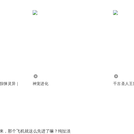
259
61.04万
惊悚灵异｜
神宠进化
千古圣人王阳
过来，那个飞机就这么先进了嘛？纯扯淡