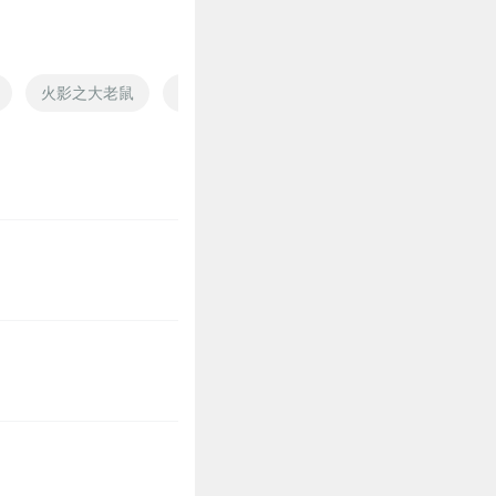
火影之大老鼠
我们都是小白鼠
戏猫醉鼠
猫戏老