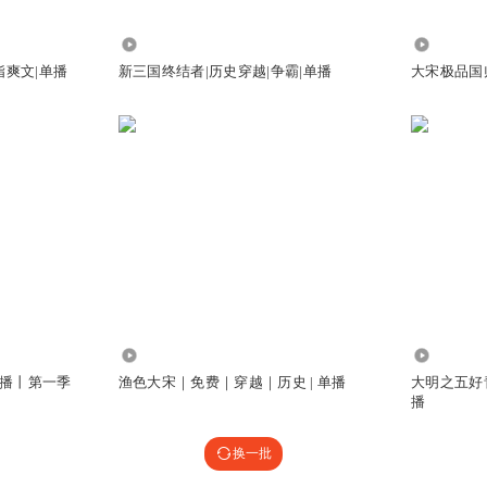
105
75.46万
指爽文|单播
新三国终结者|历史穿越|争霸|单播
大宋极品国
19.17万
336.76万
播丨第一季
渔色大宋｜免费｜穿越｜历史 | 单播
大明之五好
播
换一批