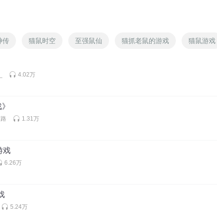
神传
猫鼠时空
至强鼠仙
猫抓老鼠的游戏
猫鼠游戏
_
4.02万
戏》
之路
1.31万
游戏
6.26万
戏
5.24万