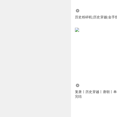
1.10万
历史粉碎机|历史穿越|金手
594
复唐丨历史穿越丨唐朝丨单
完结