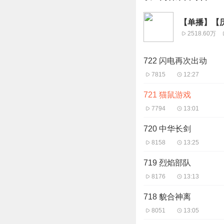
【单播】【
2518.60万
722 闪电再次出动
7815
12:27
721 猫鼠游戏
7794
13:01
720 中华长剑
8158
13:25
719 烈焰部队
8176
13:13
718 貌合神离
8051
13:05