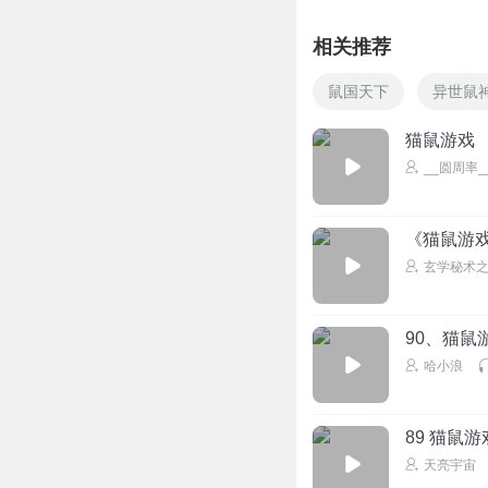
相关推荐
鼠国天下
异世鼠
猫鼠游戏
__圆周率_
《猫鼠游
玄学秘术
90、猫鼠
哈小浪
89 猫鼠游
天亮宇宙