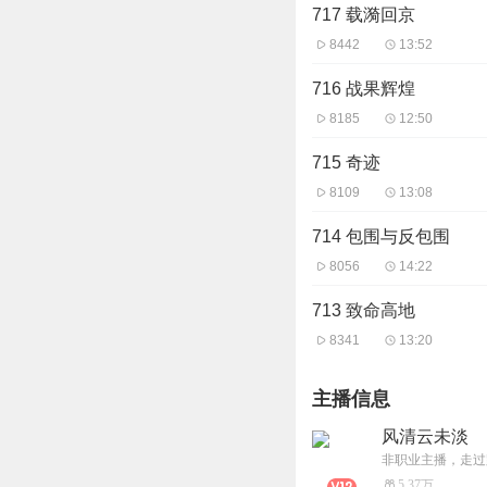
717 载漪回京
8442
13:52
716 战果辉煌
8185
12:50
715 奇迹
8109
13:08
714 包围与反包围
8056
14:22
713 致命高地
8341
13:20
主播信息
风清云未淡
非职业主播，走过
5.37万