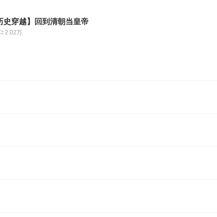
历史穿越】回到清朝当皇帝
2.02万