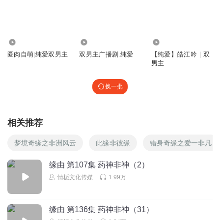
凡梦_4r
柏老师这个人设太完美了！太喜欢了。
1.87万
6562
9.21万
回复
2022-12-16
圈肉自萌|纯爱双男主
双男主广播剧.纯爱
【纯爱】皓江吟｜双
2
男主
山家青怡
换一批
沈队硬汉柔情哦
挺会照顾自己的爱人！
回复
2021-08-28
2
相关推荐
初代吸血鬼茉莉
我怎么觉得这事和那个走了的实习警员，姓肖的那个，有关
梦境奇缘之非洲风云
此缘非彼缘
错身奇缘之爱一非凡
呢
缘由 第107集 药神非神（2）
回复
2021-11-20
1
情栀文化传媒
1.99万
CV玩枪的鳄鱼
回复 @
初代吸血鬼茉莉
:
缘由 第136集 药神非神（31）
吉长春