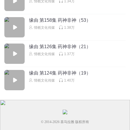
情栀文化传媒
1.34万
喜欢欧阳的人设和配音，旁白声音更好听！
回复
2022-04-13
1
缘由 第158集 药神非神（53）
情栀文化传媒
1.38万
山家青怡
欧阳小姑娘的能力还是相当值得肯定的
越来越能干了
回复
2021-08-28
1
缘由 第126集 药神非神（21）
情栀文化传媒
1.37万
山家青怡
来来来，走过路过千万不要错过！小伙伴们，订阅，打call，
分享，点赞，评论，走起
缘由 第124集 药神非神（19）
情栀文化传媒
1.40万
回复
2021-08-28
1
© 2014-
2026
喜马拉雅 版权所有