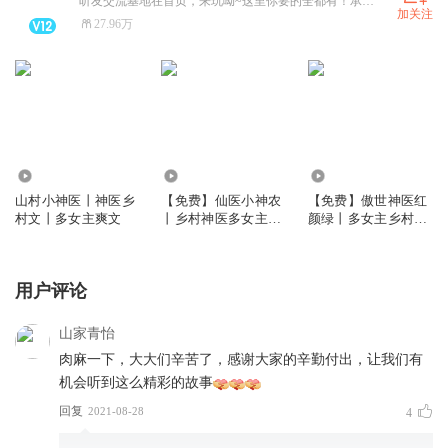
听友交流基地在首页，来玩呦~这里你要的全都有！承接各类多人有声剧制作。商务合作请私信~
加关注
27.96万
1925.36万
75.88万
5.96万
山村小神医丨神医乡
【免费】仙医小神农
【免费】傲世神医红
村文丨多女主爽文
丨乡村神医多女主爽
颜绿丨多女主乡村爽
文丨我的美女姐姐们
文丨神医
用户评论
山家青怡
肉麻一下，大大们辛苦了，感谢大家的辛勤付出，让我们有
机会听到这么精彩的故事
回复
2021-08-28
4