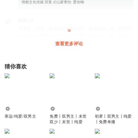
情栀文化传媒
回复 @
山家青怡
:
爱你呦
娅娅yy5
沈潜说：非瑾，我有说过我爱你吗？ 柏老师说：嗯，刚说过
沈潜说：那我再说一次“我爱你非瑾” 啧啧啧……甜，真甜，
真腻歪～我喜欢
查看更多评论
回复
2021-09-18
10
猜你喜欢
开着摩托带小飞侠
这么压抑的案件，就需要两位主角的糖来缓解缓解
回复
2021-11-11
6
茶香心静
感觉柏老师很神秘，背后肯定有故事。
3992
8.10万
9132
回复
2021-12-29
1
寒远/纯爱/双男主
免费丨双男主丨末世
初霁丨双男主丨纯爱
双少丨末世丨纯爱
丨免费单播
茶香心静
回复 @
茶香心静
:
可能是我听的不仔细，谢谢你告诉我这
些。