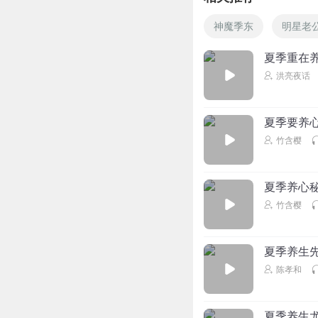
神魔季东
明星老
夏季重在
洪亮夜话
夏季要养
竹含樱
夏季养心
竹含樱
夏季养生
陈孝和
夏季养生