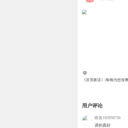
93.74万
《洪亮夜话》|每晚为您按
用户评论
听友183958736
讲的真好