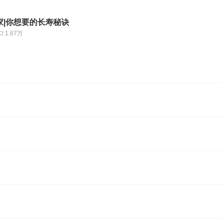
家|你想要的长寿秘诀
1.67万