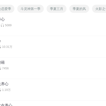
公恋爱季
斗灵神第一季
季夏三月
季夏的风
火影之
养心
5089
心
10.31万
秘籍
7456
先养心
1.19万
尤在养心