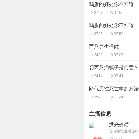
鸡蛋的好处你不知道
3757
07:50
鸡蛋的好处你不知道
3736
07:50
西瓜养生保健
3432
07:06
切西瓜插筷子是何意？
3414
07:41
降低男性死亡率的方法
3540
11:24
主播信息
洪亮夜话
4.05万