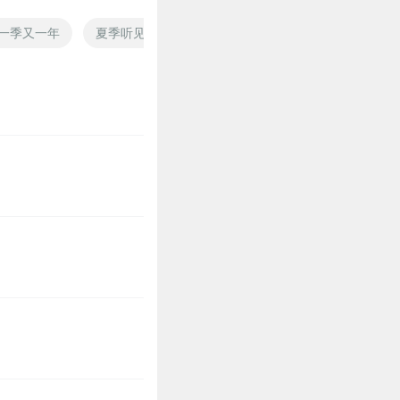
一季又一年
夏季听见爱情的声音
火影之新季
大学恋爱