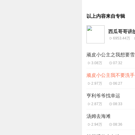
以上内容来自专辑
西瓜哥哥讲
6953.44万
顽皮小公主之我想要雪
3.08万
07:32
顽皮小公主我不要洗手
2.97万
06:27
亨利爷爷找幸运
2.87万
08:33
汤姆去海滩
2.94万
08:36