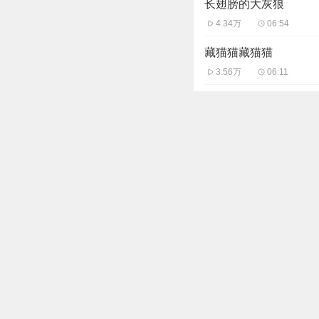
长翅膀的大灰狼
4.34万
06:54
藏猫猫藏猫猫
3.56万
06:11
第四只狐狸
3.17万
08:44
爱爬树的奶牛
3.23万
06:12
神奇的“勇敢石”
2.85万
07:37
为什么不能贪小便宜
3.07万
08:24
主播信息