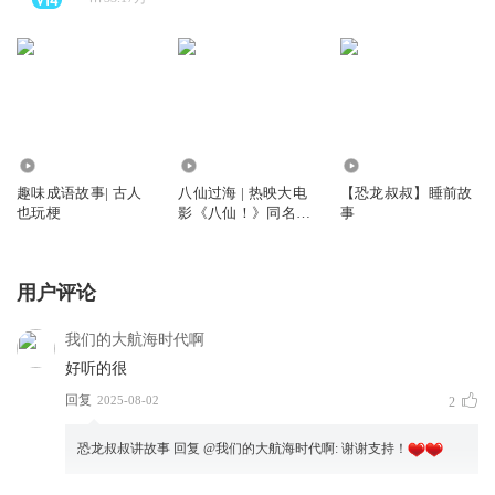
13.89万
158.16万
87.37万
趣味成语故事| 古人
八仙过海 | 热映大电
【恐龙叔叔】睡前故
也玩梗
影《八仙！》同名神
事
话
用户评论
我们的大航海时代啊
好听的很
回复
2025-08-02
2
恐龙叔叔讲故事
回复 @
我们的大航海时代啊
:
谢谢支持！