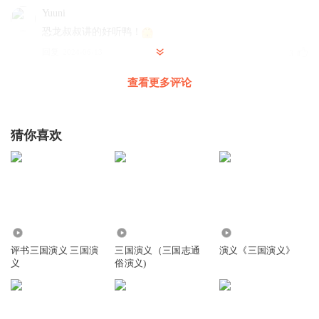
Yuuni
恐龙叔叔讲的好听鸭！
回复
2024-06-13
3
查看更多评论
恐龙叔叔讲故事
回复 @
Yuuni
:
谢谢夸奖
JC圈圈_99
猜你喜欢
最好的，我最喜欢听恐龙的叔叔讲故事
回复
2025-01-05
2
恐龙叔叔讲故事
回复 @
JC圈圈_99
:
谢谢支持
54.13万
1586
2.77万
_别偷我氧气_
评书三国演义 三国演
三国演义（三国志通
演义《三国演义》
good
义
俗演义)
回复
2026-05-04
1
恐龙叔叔讲故事
回复 @
_别偷我氧气_
:
谢谢