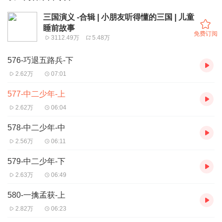
三国演义 -合辑 | 小朋友听得懂的三国 | 儿童
睡前故事
免费订阅
3112.49万
5.48万
576-巧退五路兵-下
2.62万
07:01
577-中二少年-上
2.62万
06:04
578-中二少年-中
2.56万
06:11
579-中二少年-下
2.63万
06:49
580-一擒孟获-上
2.82万
06:23