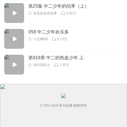
那里了！现在正在更新隋唐演义呢
第25集 中二少年的结界（上）
回复
2025-03-18
1
呆瓜叔叔讲故事
3.08万
恐龙叔叔讲故事
回复 @
星星的夜空呀
:
谢谢支持！
058 中二少年欢乐多
小北啊BB
5.13万
不妙僵尸
好听
回复
2025-01-04
第918章 中二的热血少年 上
1
请叫我闰土
2.30万
恐龙叔叔讲故事
回复 @
不妙僵尸
:
谢谢
碎糖养星星
好听好听👍👍👍👍👍👍👍👍
回复
2024-01-04
1
© 2014-
2026
喜马拉雅 版权所有
恐龙叔叔讲故事
回复 @
碎糖养星星
:
谢谢