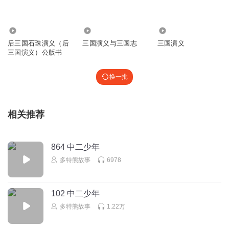
听友228954266
1162
527.31万
7693
恐龙叔叔讲的故事最好
后三国石珠演义（后
三国演义与三国志
三国演义
三国演义）公版书
回复
2024-07-29
2
恐龙叔叔讲故事
回复 @
听友228954266
:
谢谢你喜欢我的故事
换一批
听友488639167
相关推荐
👍👍👍👍👍👍👍👍👍👍👍👍👍👍👍👍👍👍👍👍👍👍👍👍👍👍
👍👍👍👍👍👍👍没有最棒，只有更棒！我听的主播讲的故事
一个比一个nice，恐龙叔叔现在暂居第一
864 中二少年
回复
2024-05-28
2
多特熊故事
6978
恐龙叔叔讲故事
回复 @
听友488639167
:
谢谢支持！
102 中二少年
多特熊故事
1.22万
星星的夜空呀
点击恐龙叔叔的头像，去那里找找看，所有讲过的故事都在