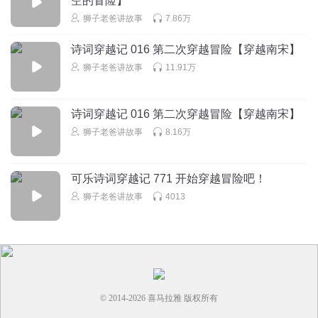
空的冒险】
别来章边
回复 @
无敌怕痒小哪吒
:
好。 才怪
狮子老爸讲故事
7.86万
粉红的蔷薇
诗词穿越记 016 第二次穿越冒险【穿越南宋】
好听
狮子老爸讲故事
11.91万
回复
2021-07-15
15
诗词穿越记 016 第二次穿越冒险【穿越南宋】
1313953wdmr
回复 @
粉红的蔷薇
:
还不错
狮子老爸讲故事
8.16万
阳光佳元
可乐诗词穿越记 771 开始穿越冒险吧！
世界末日已经来临，地球迎来了一场危机，只有你，能拯救
狮子老爸讲故事
4013
世界。看到右上角那个白色拇指了吗，请将你的大拇指放上
去，它会进行指纹识别，并根据你的能力改变颜色，等级由
低到高排列为：黄色，绿色，蓝色，橙色。而只有真正拥有
拯救世界的能力的人，才能使它变红。 （现在请将你的大拇
指放上去） （识别中） 是绿色！少年，你无法承担拯救世界
的使命吗！
© 2014-
2026
喜马拉雅 版权所有
回复
2022-02-09
14