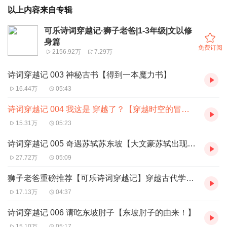
以上内容来自专辑
可乐诗词穿越记·狮子老爸|1-3年级|文以修
身篇
免费订阅
2156.92万
7.29万
诗词穿越记 003 神秘古书【得到一本魔力书】
16.44万
05:43
诗词穿越记 004 我这是 穿越了？【穿越时空的冒险】
15.31万
05:23
诗词穿越记 005 奇遇苏轼苏东坡【大文豪苏轼出现啦】
27.72万
05:09
狮子老爸重磅推荐【可乐诗词穿越记】穿越古代学诗词 爆笑不停！
17.13万
04:37
诗词穿越记 006 请吃东坡肘子【东坡肘子的由来！】
15.10万
05:17