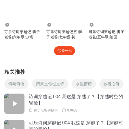
去，它会进行指纹识别，并根据你的能力改变颜色，等级由
低到高排列为：黄色，绿色，蓝色，橙色。而只有真正拥有
拯救世界的能力的人，才能使它变红。 （现在请将你的大拇
指放上去） （识别中） 是绿色！少年，你无法承担拯救世界
1512.43万
1305.41万
1666.55万
的使命吗！
可乐诗词穿越记·狮子
可乐诗词穿越记五·狮
可乐诗词穿越记·狮子
老爸|六年级|沙场点
子老爸|七年级|初一|
老爸|五年级|治国理
回复
2021-08-28
39
兵挥斥方遒
爆笑语文
政事无巨细
换一批
幕布县
回复 @
卢雅纳
:
为什么我是白的？
张家界风景区旅游
相关推荐
回复
2021-11-21
17
诗与诗语
归来是你也是诗
水星情诗
歌者之诗
诗词穿越记 004 我这是 穿越了？【穿越时空的
无敌怕痒小哪吒
冒险】
可不可爱？回复！
狮子老爸讲故事
9.06万
回复
2021-09-28
13
可乐诗词穿越记 004 我这是 穿越了？【穿越时