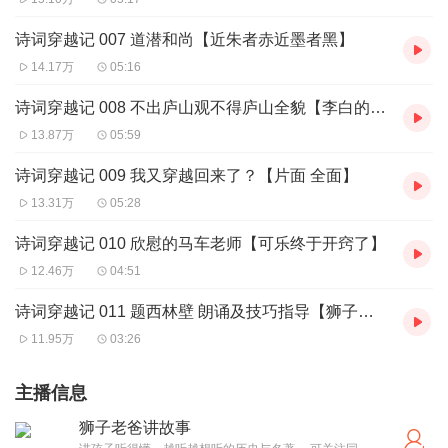
诗词穿越记 007 道潜和尚【近朱者赤近墨者黑】
14.17万
05:16
诗词穿越记 008 不出庐山观不得庐山全貌【李白的大粉丝】
13.87万
05:59
诗词穿越记 009 我又穿越回来了？【片面 全面】
13.31万
05:28
诗词穿越记 010 欣慰的马车老师【可乐终于开窍了】
12.46万
04:51
诗词穿越记 011 题西林壁 朗诵及技巧指导【狮子老爸精讲】
11.95万
03:26
主播信息
狮子老爸讲故事