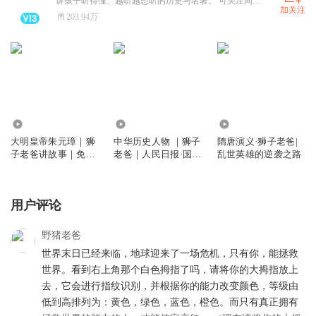
讲孩子听得懂、越听越想听的历史与名著。 可关注同名公众号、抖音号「狮子老爸讲故事」，领取资料图和收听路线图
加关注
203.94万
376.59万
10.34万
1.02亿
大明皇帝朱元璋｜狮
中华历史人物 ｜狮子
隋唐演义·狮子老爸|
子老爸讲故事｜免费
老爸｜人民日报·国家
乱世英雄的逆袭之路
听
人文历史
用户评论
野猪老爸
世界末日已经来临，地球迎来了一场危机，只有你，能拯救
世界。看到右上角那个白色拇指了吗，请将你的大拇指放上
去，它会进行指纹识别，并根据你的能力改变颜色，等级由
低到高排列为：黄色，绿色，蓝色，橙色。而只有真正拥有