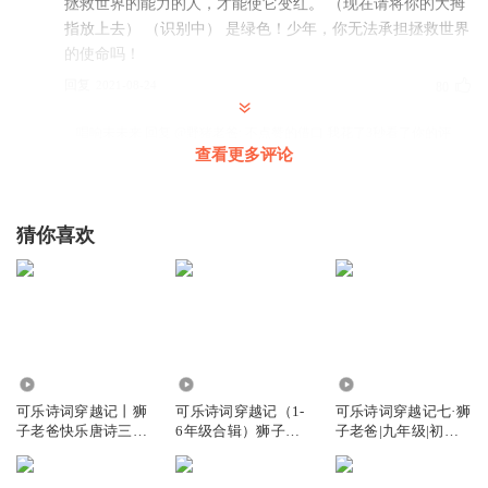
拯救世界的能力的人，才能使它变红。 （现在请将你的大拇
指放上去） （识别中） 是绿色！少年，你无法承担拯救世界
的使命吗！
回复
2021-08-24
80
唱响未未来
回复 @
野猪老爸
:
不点赞的借口 我花了3秒看了你的评
查看更多评论
论，所以我视力下降了100度，重新买眼镜要玩我一半的零花钱。
我还要给你这个评论点赞，点个赞要耗费我1％的力量，相当于半
碗米饭🍚，500粒大米，那500粒大米还需要耗费30％的力气来煮。
猜你喜欢
500粒大米产于30棵水稻，五平方米的稻田，还要靠四个月的悉心
照料，施肥捉虫，经过了农民辛辛苦苦头顶太阳的辛勤努力，又耗
费了40％的电量煮熟，最后在耗费20％的力气咀嚼咽下消化，才有
了我1％的力量给你赞，点赞并不是没有成本的，点一个赞要
0.02KB流量，折合人民币0.0005元所以点赞是浪费资源，所以我不
点
464.04万
3448.77万
470.16万
可乐诗词穿越记丨狮
可乐诗词穿越记（1-
可乐诗词穿越记七·狮
卢雅纳
子老爸快乐唐诗三百
6年级合辑）狮子老
子老爸|九年级|初三|
首丨免费版
爸唐诗三百首
爆笑语文
世界末日已经来临，地球迎来了一场危机，只有你，能拯救
世界。看到右上角那个白色拇指了吗，请将你的大拇指放上