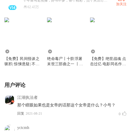
十年喜马老煮播，好书不多，各个精彩，点个关注订阅吧铁汁~~~ 要加粉丝群的私聊我
加关注
62.43万
44.82万
3126.49万
33.78万
【免费】民间怪谈之
绝命毒尸丨十阶浮屠
【免费】绝世战魂 点
驱邪| 惊悚悬疑| 不好
末世三部曲之一 丨丧
击过亿 电影同名作品
听来打夜彦丨多人有
尸科幻
双播免费
声剧
用户评论
江湖执法者
那个瞎眼如果也是女帝的话那这个女帝是什么？小号？
回复
2021-08-21
0
yctcmh