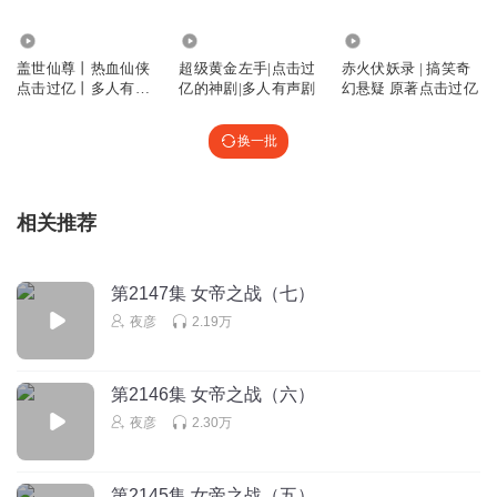
4201.71万
611.50万
2807
盖世仙尊丨热血仙侠
超级黄金左手|点击过
赤火伏妖录 | 搞笑奇
点击过亿丨多人有声
亿的神剧|多人有声剧
幻悬疑 原著点击过亿
剧
换一批
相关推荐
第2147集 女帝之战（七）
夜彦
2.19万
第2146集 女帝之战（六）
夜彦
2.30万
第2145集 女帝之战（五）