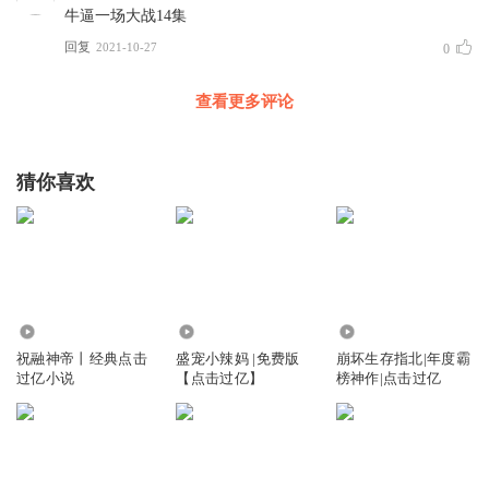
牛逼一场大战14集
回复
2021-10-27
0
查看更多评论
猜你喜欢
18.26万
1.86万
203.82万
祝融神帝丨经典点击
盛宠小辣妈 |免费版
崩坏生存指北|年度霸
过亿小说
【点击过亿】
榜神作|点击过亿