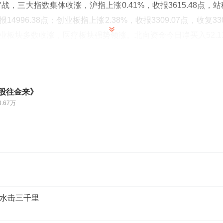
战，三大指数集体收涨，沪指上涨0.41%，收报3615.48点，站
报14996.38点；创业板指上涨2.38%，收报3309.07点，收复
行业板块多数收涨，医疗板块强势领涨。北向资金今日净买入52.1
公众号【水皮
more
】
-股往金来》
3.67万
水击三千里