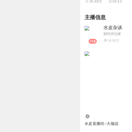
35.49万
04:13
主播信息
水皮杂谈
财经评论家
36.84万
6.36万
水皮直播间--大咖说