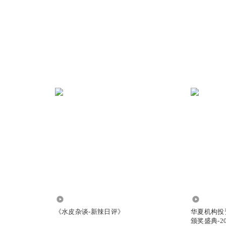
5.97亿
2568
《水皮杂谈-新辣日评》
华夏机构投
颁奖盛典-20