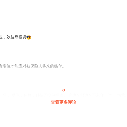
业，效益靠投资
资增值才能应对被保险人将来的赔付。
红绿； 煤飞，色舞，科技弄掍险押底。 这边？那边？不若守一边， 为营
查看更多评论
生了二胎的。二胎都没生的怎么会去生三胎