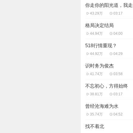
你走你的阳光道，我走
43.29万
03:17
格局决定结局
44.94万
04:00
518行情重现？
44.92万
04:29
识时务为俊杰
41.74万
03:58
不忘初心，方得始终
38.81万
03:17
曾经沧海难为水
35.74万
04:52
找不着北