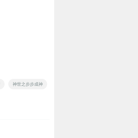
营
神世之步步成神
步步为营庶女之谋
步步而上
重