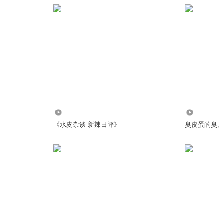
理赔率增高，对保险公司的利润应该是利空，同社保压力是一样的，缴费
5.97亿
4257
《水皮杂谈-新辣日评》
臭皮蛋的臭