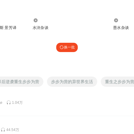
46.01万
4939
斯 景芳译
水浒杂谈
墨水杂谈
换一批
影后逆袭重生步步为营
步步为营的异世界生活
重生之步步为
e
1.04万
44.54万