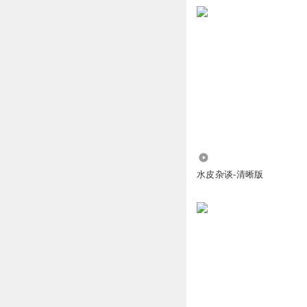
回复
2021-05-31
倪妮本妮
人口老龄化，出险
出多
回复
2021-06-02
2697
水皮杂谈-清晰版