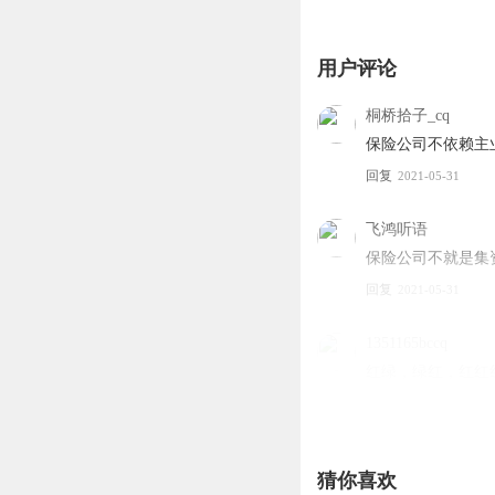
用户评论
桐桥拾子_cq
保险公司不依赖主
回复
2021-05-31
飞鸿听语
保险公司不就是集
回复
2021-05-31
1351165bccq
红绿，绿红，红红
回复
2021-05-31
zhengyunzhene
猜你喜欢
生三胎的就是那些