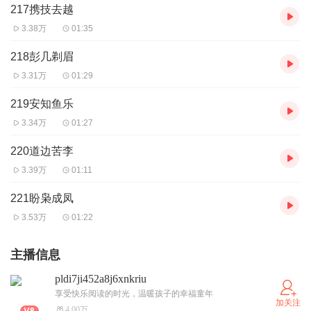
217携技去越
3.38万
01:35
218彭几剃眉
3.31万
01:29
219安知鱼乐
3.34万
01:27
220道边苦李
3.39万
01:11
221盼枭成凤
3.53万
01:22
主播信息
pldi7ji452a8j6xnkriu
享受快乐阅读的时光，温暖孩子的幸福童年
加关注
4.00万