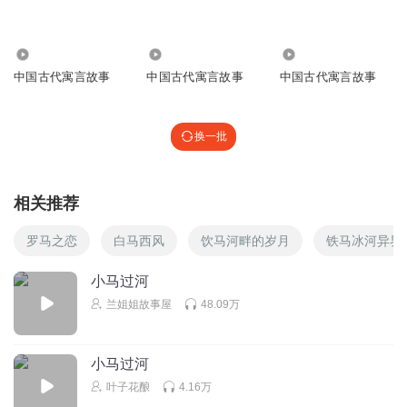
回复
2022-02-23
3
2.32万
5081
1655
小舒2024
回复 @
龙城峰峰
:
😘😘😘😘😘😘
中国古代寓言故事
中国古代寓言故事
中国古代寓言故事
乔乔爱听故事呀呀
换一批
Z反弹的绝对绝对绝对好的条件都符合电话身份证发信息就发
现繁华的好消息菲儿计算机房时间
回复
2026-05-23
1
相关推荐
小舒2024
罗马之恋
白马西风
饮马河畔的岁月
铁马冰河异界
😃😃😃😃😃😃😃😃
小马过河
回复
2023-03-24
1
兰姐姐故事屋
48.09万
安提莉娅
♈️♉️♊️♋️♌️♍️♎️♏️♐️♑️♒️♓️ 🐁🐂🐅🐇🐉🐍🦓🐏🐒🐓🐕🐖
小马过河
回复
2022-05-03
1
叶子花酿
4.16万