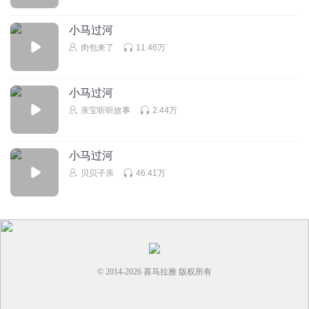
小舒2024
回复 @
安提莉娅
:
😓😓😓
小马过河
肉包来了
11.46万
乔乔爱听故事呀呀
更多的
回复
2026-05-23
0
小马过河
亲宝听听故事
2.44万
小马过河
贝贝子亲
46.41万
© 2014-
2026
喜马拉雅 版权所有