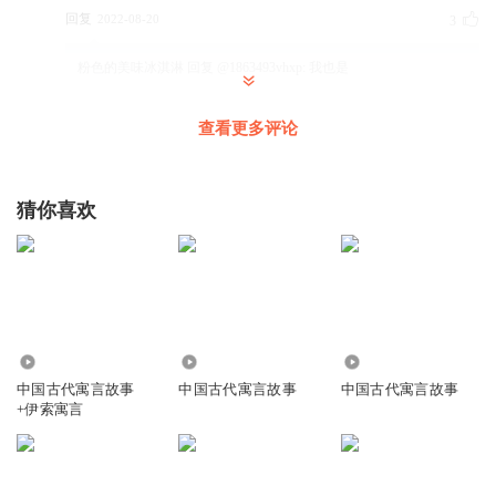
回复
2022-08-20
3
粉色的美味冰淇淋
回复 @
1863493vhxp
:
我也是
查看更多评论
龙城峰峰
你们好朋友👭
回复
2022-02-23
3
猜你喜欢
不温柔的女子Y_Y
太难听了！！！
回复
2021-09-15
3
3.55万
1.13万
9.28万
听友403991899
中国古代寓言故事
中国古代寓言故事
中国古代寓言故事
我给你讲个故事：辊裒鹱酆颌觌蔸
+伊索寓言
回复
2022-05-23
2
龙城峰峰