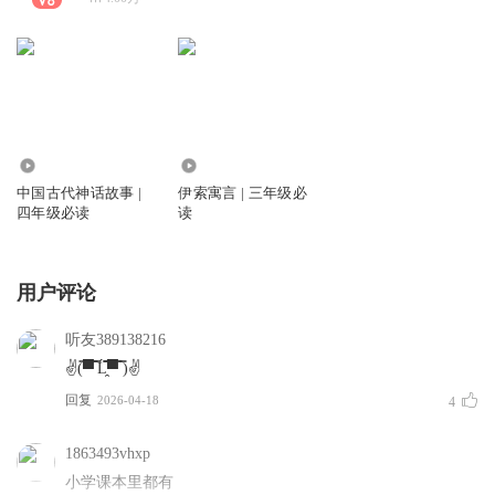
186.42万
72.33万
中国古代神话故事 |
伊索寓言 | 三年级必
四年级必读
读
用户评论
听友389138216
✌(̿▀̿ ̿Ĺ̯̿̿▀̿ ̿)✌
回复
2026-04-18
4
1863493vhxp
小学课本里都有