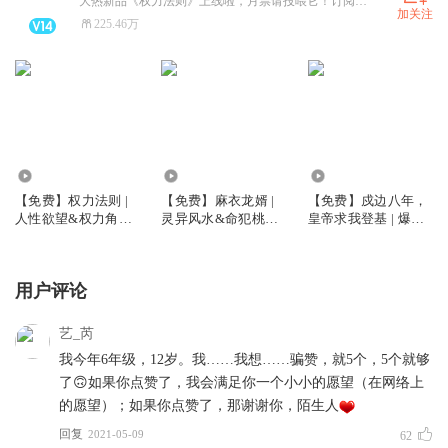
大热新品《权力法则》上线啦，月票请投喂它！订阅评论有惊喜！
加关注
225.46万
134.04万
11.06万
6.21万
【免费】权力法则 |
【免费】麻衣龙婿 |
【免费】戍边八年，
人性欲望&权力角逐|
灵异风水&命犯桃花|
皇帝求我登基 | 爆笑
官场复仇爽文| 免费|
逆天之子
脑洞 | 历史穿越 | 多
多人有声剧
人有声剧
用户评论
艺_芮
我今年6年级，12岁。我……我想……骗赞，就5个，5个就够
了🙃如果你点赞了，我会满足你一个小小的愿望（在网络上
的愿望）；如果你点赞了，那谢谢你，陌生人
回复
2021-05-09
62