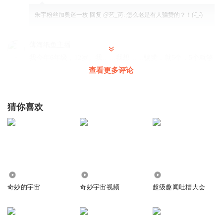
朱宇粉丝加奥迷一枚
回复 @
艺_芮
:
怎么老是有人骗赞的？！(-᷅_-᷄)
薄海纸鱼主播
我今年6年级，12岁。我……我想……骗赞，就5个，5个就够
了🙃如果你点赞了，我会满足你一个小小的愿望（在网络上
查看更多评论
的愿望）；如果你点赞了，那谢谢你，陌生人
回复
2021-05-09
44
猜你喜欢
冈崎_朋也
回复 @
刺客小鱼余
:
真就是伸手党是吧
LQJ03
就是喜欢宇哥这种敢说实话敢diss社会不合理现象的 针砭时
弊 三观正
2.05万
4.71万
15.79万
回复
2021-05-09
10
奇妙的宇宙
奇妙宇宙视频
超级趣闻吐槽大会
哒达大达哒
停更的第五天，想你……想你……想你。我要催更呀，以前