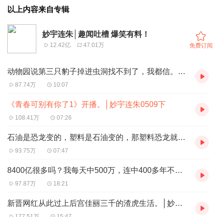
以上内容来自专辑
妙宇连朱│趣闻吐槽 爆笑有料！
12.42亿
47.01万
免费订阅
动物园说第三只豹子掉进虫洞找不到了，我都信。│妙宇连朱0516 上
87.74万
10:07
《青春可别有你了1》开播。│妙宇连朱0509下
108.41万
07:26
石油是恐龙变的，塑料是石油变的，那塑料恐龙就是真恐龙！│妙宇连朱0509上
93.75万
07:47
8400亿很多吗？我每天中500万，连中400多年不就好了。│妙宇连朱0508
97.87万
18:21
新晋网红从此过上后宫佳丽三千的渣虎生活。│妙宇连朱0427
177.51万
15:47