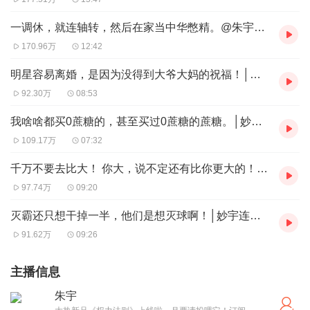
一调休，就连轴转，然后在家当中华憋精。@朱宇│糗事播报
170.96万
12:42
明星容易离婚，是因为没得到大爷大妈的祝福！│妙宇连朱0425
92.30万
08:53
我啥啥都买0蔗糖的，甚至买过0蔗糖的蔗糖。│妙宇连朱0419 下
109.17万
07:32
千万不要去比大！ 你大，说不定还有比你更大的！│妙宇连朱0419 上
97.74万
09:20
灭霸还只想干掉一半，他们是想灭球啊！│妙宇连朱0418下
91.62万
09:26
主播信息
朱宇