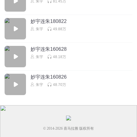
朱宇
81.45万
朱宇的大粉丝子
回复 @
48m大镰刀
:
哈哈哈哈
妙宇连朱180822
朱宇
49.88万
白鸟风过
牛奶应该给朱大宇老师喝
回复
2021-07-23
5
妙宇连朱160628
朱宇
48.18万
有生之莲dy
从来都无视这种，无聊没有意义的选秀。
妙宇连朱160826
回复
2021-05-09
5
朱宇
48.70万
咪呀TF
朱宇，你就是个小机灵鬼
回复
2021-05-09
5
© 2014-
2026
喜马拉雅 版权所有