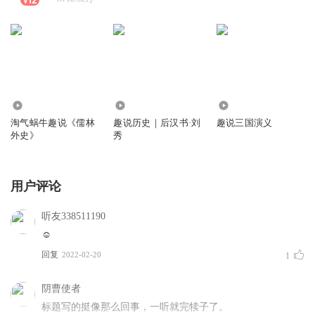
13.32万
658
4706
淘气蜗牛趣说《儒林
趣说历史｜后汉书·刘
趣说三国演义
外史》
秀
用户评论
听友338511190
☺
回复
2022-02-20
1
阴曹使者
标题写的挺像那么回事，一听就完犊子了。