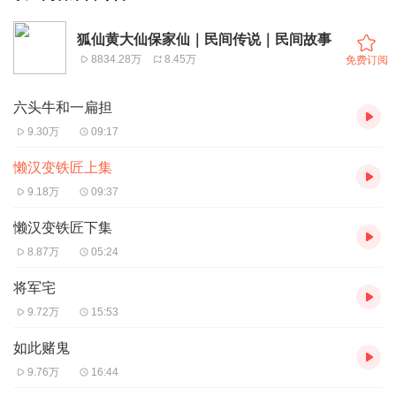
狐仙黄大仙保家仙｜民间传说｜民间故事
8834.28万
8.45万
免费订阅
六头牛和一扁担
9.30万
09:17
懒汉变铁匠上集
9.18万
09:37
懒汉变铁匠下集
8.87万
05:24
将军宅
9.72万
15:53
如此赌鬼
9.76万
16:44