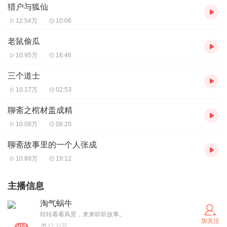
猎户与狐仙
12.54万
10:06
老鼠偷瓜
10.95万
16:46
三个道士
10.17万
02:53
聊斋之棺材盖成精
10.08万
06:20
聊斋故事里的一个人张成
10.89万
19:12
主播信息
淘气蜗牛
转转看看风景，来来听听故事。
加关注
12.32万