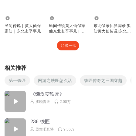
83.75万
3128
352.51万
民间传说｜黄大仙保
民间传说黄大仙保家
东北保家仙异闻录|狐
家仙｜东北玄乎事儿
仙东北玄乎事儿 | 怪
仙黄大仙传说|东北五
异故事 | 免费
仙|灵姐姐
换一批
相关推荐
第一铁匠
网游之铁匠怎么活
铁匠传奇之三国穿越
《懒汉变铁匠》
拂晓青天
2.00万
236-铁匠
剧舞吧瓦塔
9.36万