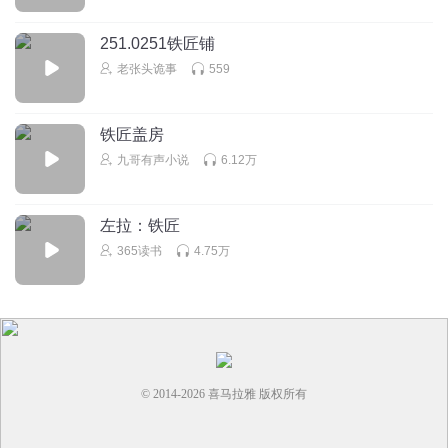
251.0251铁匠铺
老张头诡事
559
铁匠盖房
九哥有声小说
6.12万
左拉：铁匠
365读书
4.75万
© 2014-
2026
喜马拉雅 版权所有