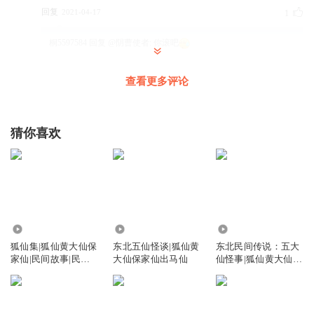
回复
2021-04-17
1
桐5597584
回复 @
阴曹使者
:
你滚吧
查看更多评论
猜你喜欢
684.01万
54.79万
81.05万
狐仙集|狐仙黄大仙保
东北五仙怪谈|狐仙黄
东北民间传说：五大
家仙|民间故事|民间
大仙保家仙出马仙
仙怪事|狐仙黄大仙保
传说
家仙