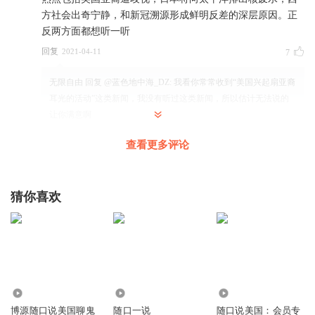
方社会出奇宁静，和新冠溯源形成鲜明反差的深层原因。正
反两方面都想听一听
回复
2021-04-11
7
无限自由
回复 @
蓝色地中海_DZ
:
我看你常常收到“美国兴起扇亚裔
耳光的活动”这类新闻，我没有听过这类新闻，所以估计无法说的
让你满意啊
查看更多评论
怀念伯利恒
实在不能理解，米国疫情这么严重，每天还是几万人确诊，
怎么还敢出门呢！！！
猜你喜欢
回复
2021-04-14
8
无限自由
回复 @
怀念伯利恒
:
飞机都是满的，而且没有间隔，目前
美国疫苗已经打超过1.5亿人了，很多州口罩令都取消了
8896
8.38万
34.09万
俞若海
博源随口说美国聊鬼
随口一说
随口说美国：会员专