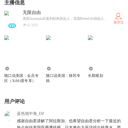
主播信息
无限自由
美国Jacaranda非盈利机构发起人；美国BetterLife创始人；《平行美利坚》作者；作为美国移民家庭，随口讲述美国生活的点点滴滴
加关注
42.59万
34.09万
22.83万
2.53万
随口说美国：会员专
随口说美国：移民专
长期规划
区（XiMi团专享）
辑
用户评论
蓝色地中海_DZ
感谢自由君讲解了阿拉斯加。也希望自由君分析一下最近的
热点包括美国亚裔遭歧视，日本将向太平洋排出核废水，西