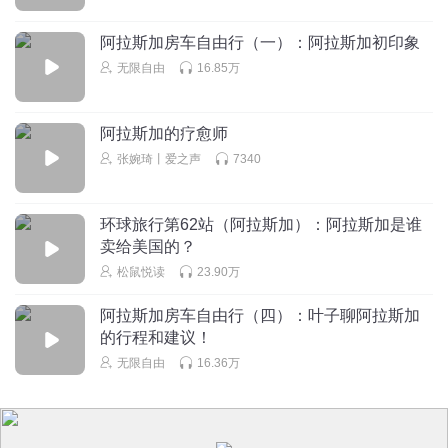
阿拉斯加房车自由行（一）：阿拉斯加初印象
观自在_bl
回复 @
完美是很困难的
:
如果穷人都敢说自己幸福了，那
岂不是不把富人放在眼里，这怎么可以呢？
无限自由
16.85万
QQ_SummerKXJ
阿拉斯加的疗愈师
更新及时！
张婉琦丨爱之声
7340
回复
2021-04-09
4
环球旅行第62站（阿拉斯加）：阿拉斯加是谁
波尔_kv
卖给美国的？
请问我前两年在微信买的无限空间的课又恢复收费了，买的
松鼠悦读
23.90万
课不是永久收听吗？是每年都要续费吗？
回复
2021-04-14
4
阿拉斯加房车自由行（四）：叶子聊阿拉斯加
的行程和建议！
无限自由
回复 @
波尔_kv
:
如果是付费专辑，一定是永久的，不需
无限自由
16.36万
要续费
中国平安_xw