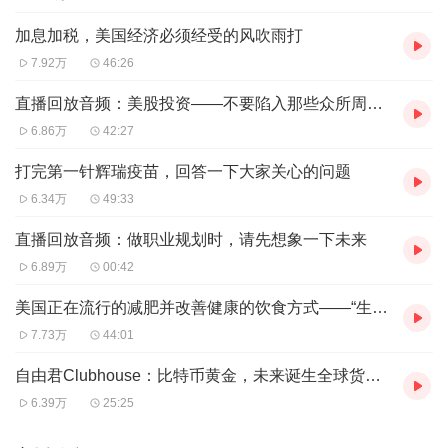
加息加税，美国经济必须经受的风吹雨打
7.92万
46:26
直播回放音频：美股投资——不要陷入那些众所周知的“道理”中
6.86万
42:27
打完第一针辉瑞疫苗，回答一下大家关心的问题
6.34万
49:33
直播回放音频：做职业规划时，请先想象一下未来
6.89万
00:42
美国正在流行的减肥并改善健康的饮食方式——“生酮饮食”
7.73万
44:01
自由君Clubhouse：比特币黄金，未来诞生全球货币吗（会员开放）
6.39万
25:25