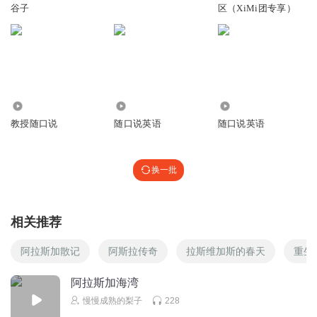
自由君聊一聊美国华人是不是真的受歧视与排挤，留学生如
谷子
区（XiMi团专享）
果在美国比较适应，是否值得美国发展
回复
2021-04-11
10
Zane爸爸
回复 @
俞若海
:
这是伪命题,是坨s,在哪里都受排挤
19.46万
652
872
健康管理师刘涌
教授随口说
随口说英语
随口说英语
自由君：您好！听了您所有的音频，第一次给您留言。你去
了多次阿拉斯加，不知夏天的时候阿拉斯加的泛美公路上可
以骑自行车吗？谢谢
换一批
回复
2021-04-10
4
无限自由
回复 @
健康管理师刘涌
:
夏季我们开房车去过，自行车肯
相关推荐
定可以
阿拉斯加散记
阿斯拉传奇
拉斯维加斯的春天
重生
Bigbigcatcat
阿拉斯加海湾
住在加州太幸福了吧
慢慢成熟的梨子
228
回复
2021-04-10
2