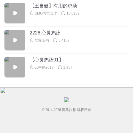
【王自健】有用的鸡汤
SMG尚世五岸
10.01万
2228 心灵鸡汤
酷匠听书
5.41万
【心灵鸡汤01】
云中鹤2017
2.35万
© 2014-
2026
喜马拉雅 版权所有