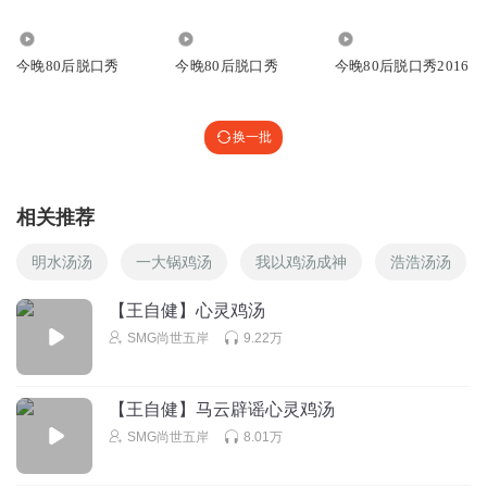
4625
30.29万
4.50万
今晚80后脱口秀
今晚80后脱口秀
今晚80后脱口秀2016
换一批
相关推荐
明水汤汤
一大锅鸡汤
我以鸡汤成神
浩浩汤汤
【王自健】心灵鸡汤
SMG尚世五岸
9.22万
【王自健】马云辟谣心灵鸡汤
SMG尚世五岸
8.01万