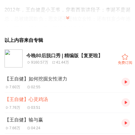
2012年，王自健是小王爷，穿着西装讲段子；李诞不是诞
总，总被建国欺负；思文还不是独立女性；还有狂妄少年池
子、有交大毕业史炎、有经济困难海源……
以上内容来自专辑
现在，《今晚80后脱口秀》喜马拉雅独家上线！
今晚80后脱口秀 | 精编版【复更啦】
9160.57万
41.44万
免费订阅
【王自健】如何挖掘女性潜力
7.60万
02:55
【王自健】心灵鸡汤
7.76万
03:51
【王自健】输与赢
7.66万
04:24