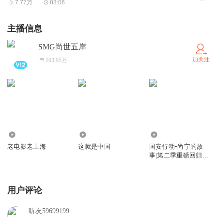
7.77万
03:06
主播信息
SMG尚世五岸
加关注
103.95万
4923
297.01万
10.26万
老电影老上海
这就是中国
国安行动•尚宁的故
事|第二季重磅回归|4
月1日首播
用户评论
听友59699199