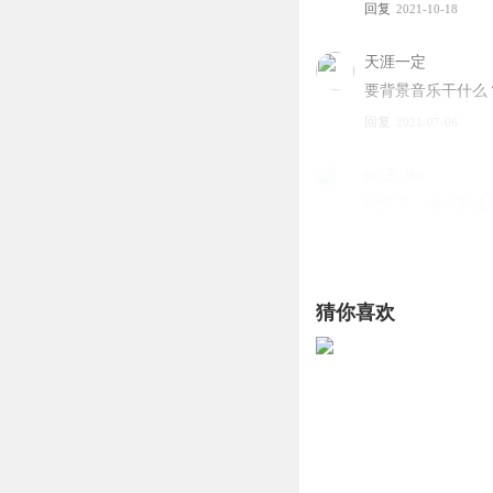
回复
2021-10-18
天涯一定
要背景音乐干什么
回复
2021-07-06
mr王_9o
说错了，南京到北
回复
2022-07-20
倵則迗
猜你喜欢
北京 是 北方的京
回复
2021-09-22
听友104513494
还在南京城内掠夺
说他的兵在南京城
回复
2021-09-17