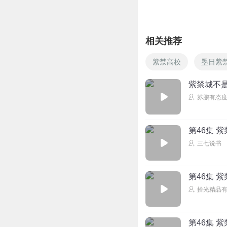
相关推荐
紫禁高校
墨日紫
紫禁城不
苏鹏有态
第46集 
三七说书
第46集 
拾光精品
第46集 