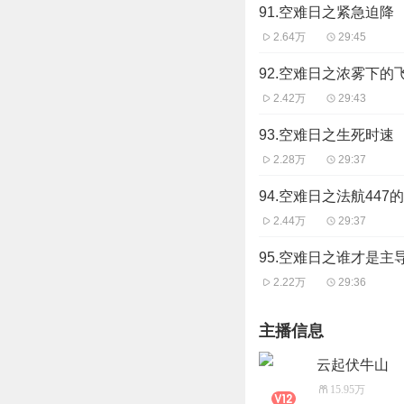
91.空难日之紧急迫降
2.64万
29:45
92.空难日之浓雾下的
2.42万
29:43
93.空难日之生死时速
2.28万
29:37
94.空难日之法航447
2.44万
29:37
95.空难日之谁才是主
2.22万
29:36
主播信息
云起伏牛山
15.95万