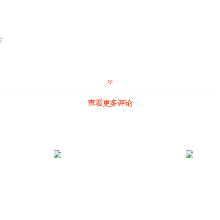
？
京这有一千多点公里，不是两千多公里！你把两千多里说成两千多公里。
查看更多评论
城
数日，闯入神圣的佛寺和宮殿。闯入宫殿那是必须的不然带兵来南京干啥
的掠夺数日我是真不信！唯一亲自带兵打到游牧民族老巢的汉人皇帝，这