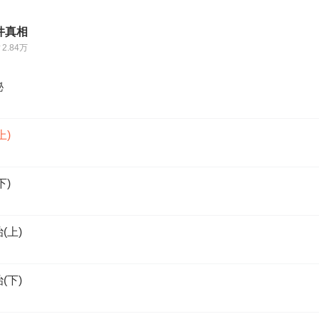
件真相
2.84万
秘
上)
下)
(上)
(下)