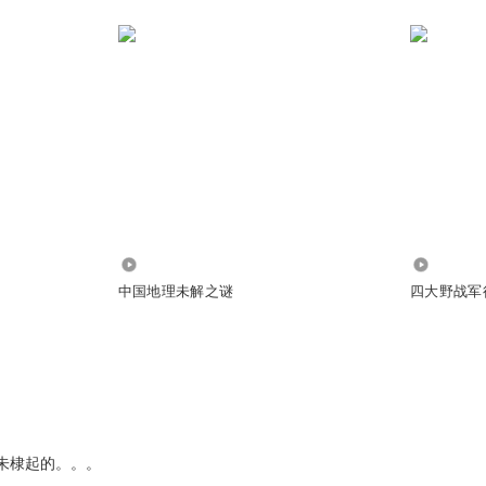
277.47万
41.87万
中国地理未解之谜
四大野战军
朱棣起的。。。