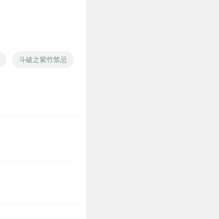
斗破之紫竹禁忌
紫禁战博云天
紫禁铅华录
洛阳