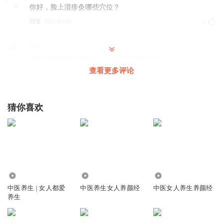
你好，脸上湿疹灸哪些穴位？
回复
2021-03-02
1
lynl
我从小好像就有蜘蛛痣，年纪大了就更多更大了。
查看更多评论
回复
2021-04-23
0
lynl
猜你喜欢
从小就有蜘蛛痣，那时比较小，现在越长越多，个头也比较
大
回复
2021-04-02
0
1518
1325
4414
中医养生 | 女人都爱
中医养生女人养颜经
中医女人养生养颜经
养生