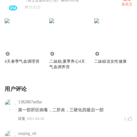
《香艾是最好的疗愈》畅销书作者
加关注
35.82万
3.69万
1352
5.04万
4天春季气血调理营
二妹姐|夏季养心4天
二妹姐说女性健康
气血调养营
用户评论
1382867mfke
第一部肝区病毒，二肝炎，三硬化四最后一部
回复
2021-04-28
1
xuqing_ob