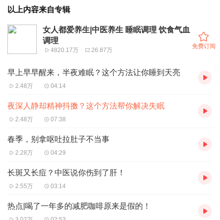
以上内容来自专辑
女人都爱养生|中医养生 睡眠调理 饮食气血
调理
免费订阅
4820.17万
26.87万
早上早早醒来，半夜难眠？这个方法让你睡到天亮
2.48万
04:14
夜深人静却精神抖擞？这个方法帮你解决失眠
2.48万
07:38
春季，别拿呕吐拉肚子不当事
2.28万
04:29
长斑又长痘？中医说你伤到了肝！
2.55万
03:14
热点|喝了一年多的减肥咖啡原来是假的！
3.02万
02:53