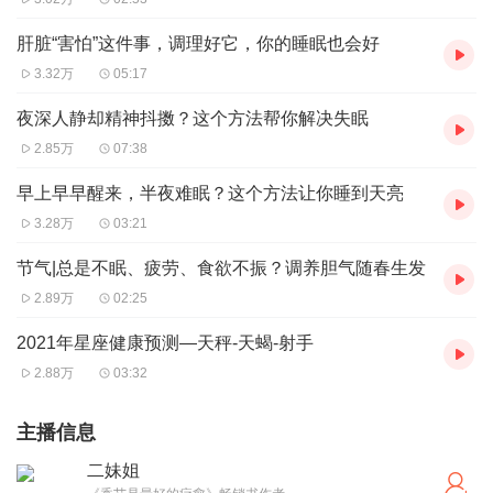
肝脏“害怕”这件事，调理好它，你的睡眠也会好
3.32万
05:17
夜深人静却精神抖擞？这个方法帮你解决失眠
2.85万
07:38
早上早早醒来，半夜难眠？这个方法让你睡到天亮
3.28万
03:21
节气|总是不眠、疲劳、食欲不振？调养胆气随春生发
2.89万
02:25
2021年星座健康预测—天秤-天蝎-射手
2.88万
03:32
主播信息
二妹姐