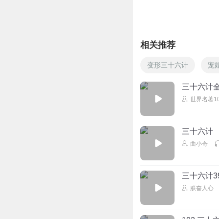
回复
2021-08-28
精灵袋鼠妈妈
回复 
相关推荐
变形三十六计
宠
刺客伍六七h
👍👍👍👍👍👍👍👍
三十六计全
👍👍👍👍👍👍👍👍
世界名著1
回复
2021-03-23
金鸡岭啦
回复 @
刺
三十六计
都一样吗丁啉乒乓
曲小奇
呀呀呀呀呀呀呀呀
呀呀呀呀呀呀呀呀呀
哈哈哈好哦！可火了
三十六计3
服好贵狗尾巴草过
朕奋人心
恋露迪