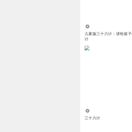
精灵袋鼠妈妈
回复 
19.99万
快乐Cindy杨
儿童版三十六计：讲给孩子
关注拿走
计
回复
2024-03-14
精灵袋鼠妈妈
回复 
旦小浪最帅
我听了1000000000
回复
2023-02-20
精灵袋鼠妈妈
回复 
720
三十六计
Lydia_tpa