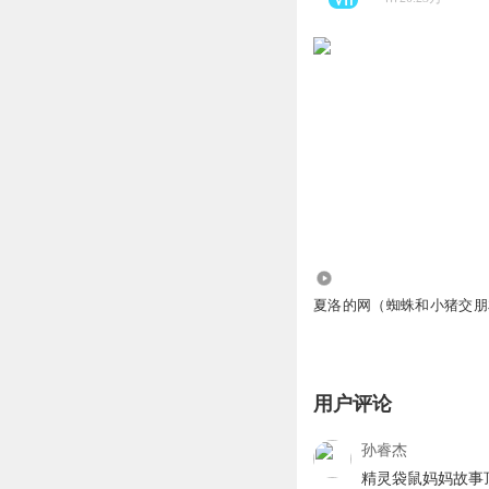
206.97万
夏洛的网（蜘蛛和小猪交朋
用户评论
孙睿杰
精灵袋鼠妈妈故事