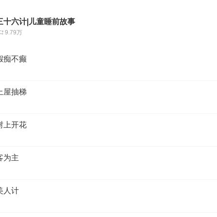
三十六计|儿童睡前故事
9.79万
假痴不癫
上屋抽梯
树上开花
客为主
美人计