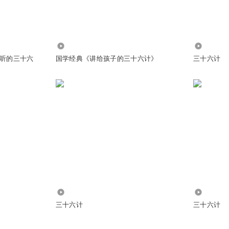
@
听友244733617
:
谢谢
3914
2083
听的三十六
国学经典《讲给孩子的三十六计》
三十六计
@
快乐Cindy杨
:
小小奥数难不倒
000000遍
@
旦小浪最帅
:
真不错，点赞
1557
22.90万
三十六计
三十六计