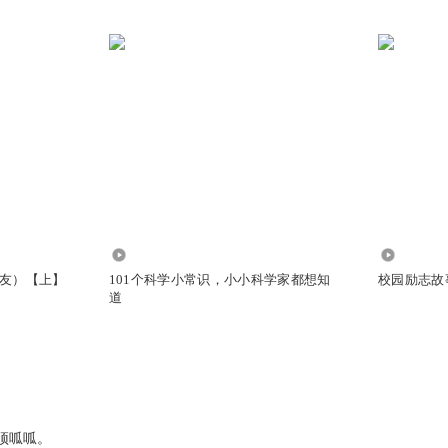
236.22万
1.24万
友）【上】
101个科学小常识，小小科学家都想知
校园励志故
道
顶呱呱。