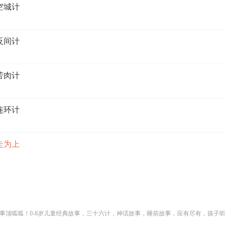
空城计
反间计
苦肉计
连环计
走为上
事顶呱呱！0-8岁儿童经典故事，三十六计，神话故事，睡前故事，应有尽有，孩子