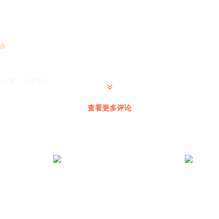
@
木香71
:
谢谢支持
查看更多评论
几遍呢
@
听友443602108
:
加关注，在收费前抓紧收听哦
好听多了