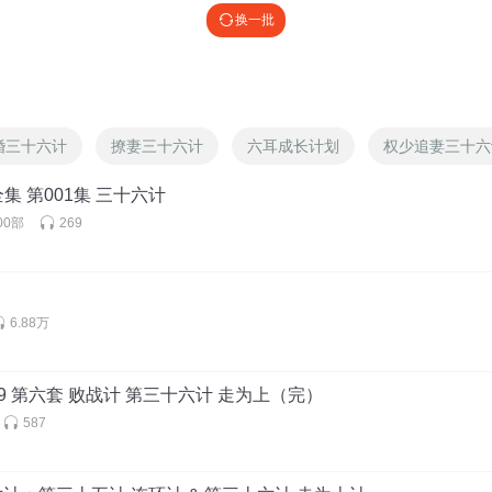
好听好听好听！💕
换一批
@
Lydia_tpa
:
好看的动画视频！
婚三十六计
撩妻三十六计
六耳成长计划
权少追妻三十六
👍👍👍👍👍👍👍👍👍👍👍👍👍👍👍👍👍👍👍👍👍👍👍👍👍👍👍👍👍👍👍👍
集 第001集 三十六计
👍👍👍👍👍👍👍👍👍👍👍
00部
269
客伍六七h
:
厂义父十米大禾伞禾希希七八燃烧的岁月神偷化身为啥子意思噢你是我一
菊李老师说啥呀呀呀呀呀呀呀呀呀呀呀呀呀呀呀呀呀呀呀呀呀呀呀呀呀呀呀呀呀呀呀呀
6.88万
呀呀呀呀呀呀呀呀呀呀呀呀呀呀呀呀呀呀呀呀呀呀呀呀呀呀呀呀呀呀呀呀呀呀呀呀呀呀
呀呀呀呀呀呀呀呀呀？义勇军，＊xxx米色狼狗屁话费卡里没钱。子桑！nxp类型啊
…xXxl？突然任何地方就好像覅疙瘩汤和干豆角不大好吧醋昆布方法一幅幅宜室宜
9 第六套 败战计 第三十六计 走为上（完）
一会富贵花覅公园听听
587