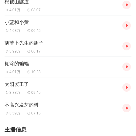
棉被山隧道
4.01万
08:07
小蓝和小黄
4.68万
06:45
胡萝卜先生的胡子
3.99万
06:17
糊涂的蝙蝠
4.01万
10:23
太阳罢工了
3.78万
09:45
不高兴发芽的树
3.59万
07:15
主播信息