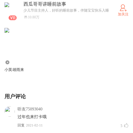
西瓜哥哥讲睡前故事
少儿节目主持人，好听的睡前故事，伴随宝宝快乐入睡
加关注
10.80万
14.86万
小英雄雨来
用户评论
听友75093040
过年也来打卡哦
回复
2021-02-11
5