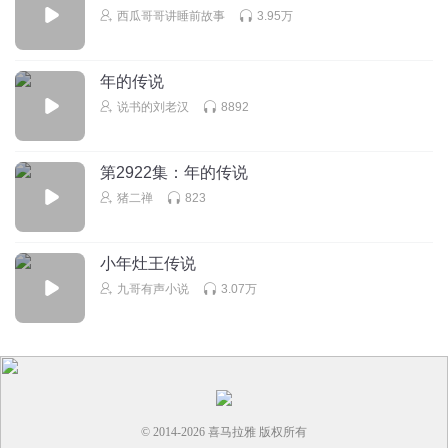
回复
2023-11-02
1
西瓜哥哥讲睡前故事
3.95万
还不错吧好
年的传说
等有人要吃掉西瓜，哥哥
说书的刘老汉
8892
回复
2021-04-03
1
李珺妍
第2922集：年的传说
好听
猪二禅
823
回复
2021-02-17
1
小年灶王传说
九哥有声小说
3.07万
© 2014-
2026
喜马拉雅 版权所有