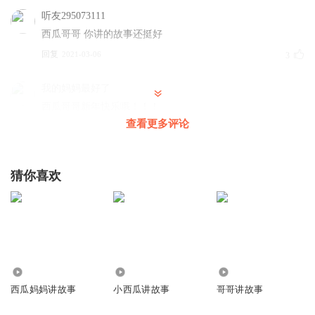
听友295073111
西瓜哥哥 你讲的故事还挺好
回复
2021-03-06
3
我的妈妈最好了
西瓜哥哥新年快乐哦！！！
查看更多评论
回复
2021-03-04
3
665665666666
猜你喜欢
哈哈😊
回复
2021-02-13
3
小白白是小小白
来了来了！
回复
3.61万
2693
608
2021-02-12
3
西瓜妈妈讲故事
小西瓜讲故事
哥哥讲故事
hxfhfxkfcghklh