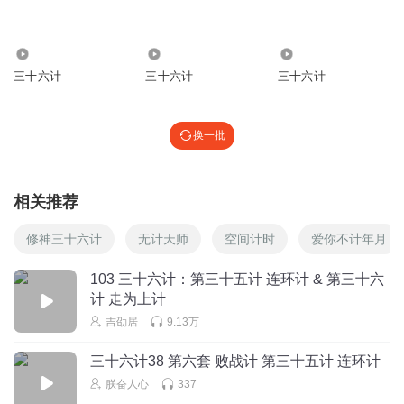
梦雅1my
1442
2083
5075
还环计：多指为了战胜对手而多计并用。计计相连，环环相
三十六计
三十六计
三十六计
扣的谋略。
回复
2021-08-30
7
换一批
听友377179211
回复 @
梦雅1my
:
李啦？嗯😁
相关推荐
王静_cs4
修神三十六计
无计天师
空间计时
爱你不计年月
103 三十六计：第三十五计 连环计 & 第三十六
计 走为上计
回复
2024-05-25
5
吉劭居
9.13万
紫柔森羚
三十六计38 第六套 败战计 第三十五计 连环计
好好听。好好听。好好听
朕奋人心
337
回复
2021-07-09
4