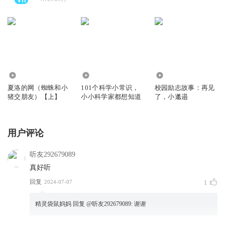
206.94万
236.18万
1.24万
夏洛的网（蜘蛛和小
101个科学小常识，
校园励志故事：再见
猪交朋友）【上】
小小科学家都想知道
了，小邋遢
用户评论
听友292679089
真好听
回复
2024-07-07
1
精灵袋鼠妈妈
回复 @
听友292679089
:
谢谢