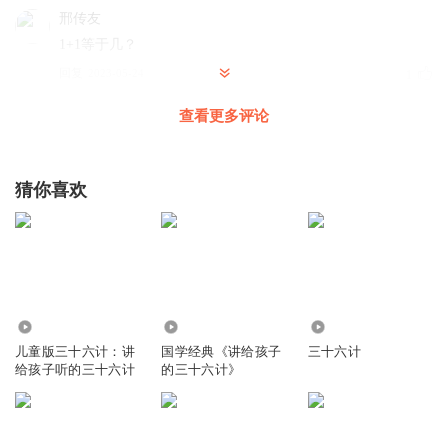
邢传友
1+1等于几？
回复
2023-05-24
1
查看更多评论
精灵袋鼠妈妈
回复 @
邢传友
:
你说呢？
3GZFZFPNEWG
猜你喜欢
作者，我已经点赞加收藏了
回复
2023-05-31
1
精灵袋鼠妈妈
回复 @
3GZFZFPNEWG
:
谢谢，求打赏
19.99万
3914
1320
星辰之光芒
儿童版三十六计：讲
国学经典《讲给孩子
三十六计
给孩子听的三十六计
的三十六计》
回复
2021-08-02
2
精灵袋鼠妈妈
回复 @
星辰之光芒
:
看看视频