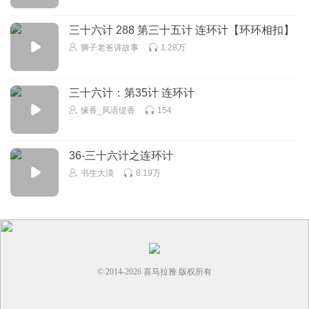
精灵袋鼠妈妈
回复 @
紫柔森羚
:
谢谢！
三十六计 288 第三十五计 连环计【环环相扣】
狮子老爸讲故事
1.28万
妞妞爱阅读
好听
三十六计：第35计 连环计
回复
2022-02-09
3
缘香_风语缇香
154
精灵袋鼠妈妈
回复 @
妞妞爱阅读
:
好奇世界冬奥会动画课，快来看
看
36-三十六计之连环计
书生大漠
8.19万
1350595mqyf
💎💰🪙💸💷💵💶💴
回复
2024-08-14
4
听友491236221
© 2014-
2026
喜马拉雅 版权所有