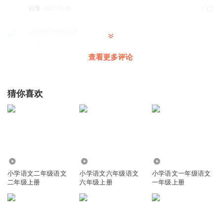
回复
2022-12-31
1
这胎投的是真好
好听
查看更多评论
回复
2022-09-25
1
张羿天
猜你喜欢
回复
2022-08-24
1
彩虹之约123
回复
89.62万
29.93万
97.00万
2022-02-25
1
小学语文二年级语文
小学语文六年级语文
小学语文一年级语文
二年级上册
六年级上册
一年级上册
招招臭招
╰╯ ╰╯
回复
2025-02-15
0