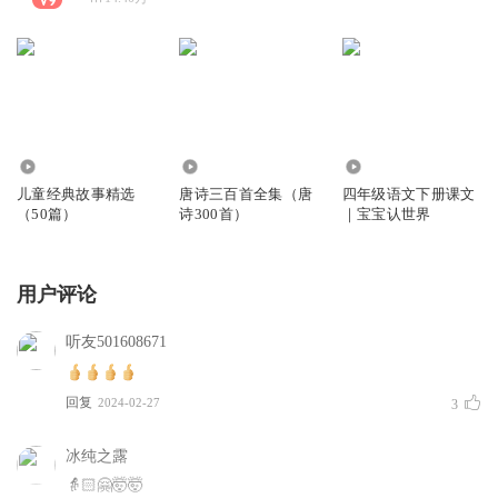
1837.97万
708.98万
159.66万
儿童经典故事精选
唐诗三百首全集（唐
四年级语文下册课文
（50篇）
诗300首）
｜宝宝认世界
用户评论
听友501608671
回复
2024-02-27
3
冰纯之露
👵🏻🤗🤯🤯