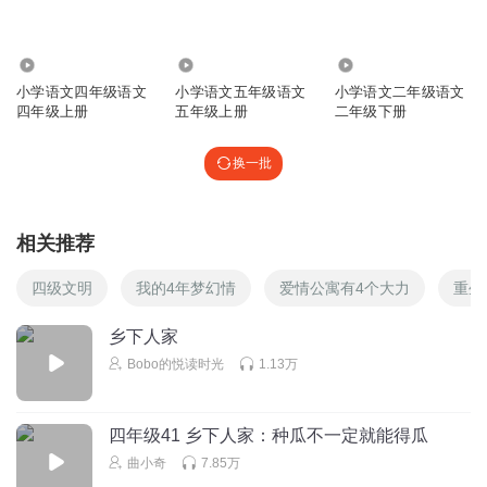
听友33405868
Db💩💩💩💩
36.42万
57.62万
68.94万
小学语文四年级语文
小学语文五年级语文
小学语文二年级语文
回复
2024-12-09
0
四年级上册
五年级上册
二年级下册
陈建宇123
换一批
Yh
回复
2024-07-23
0
相关推荐
听友292054970
我们都会努力💪
四级文明
我的4年梦幻情
爱情公寓有4个大力
重生
回复
2023-06-25
0
乡下人家
Bobo的悦读时光
1.13万
四年级41 乡下人家：种瓜不一定就能得瓜
曲小奇
7.85万