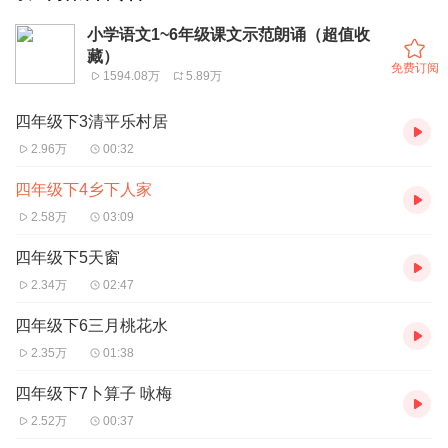
小学语文1~6年级课文示范朗诵（超值收
藏）
免费订阅
1594.08万
5.89万
四年级下3清平乐村居
2.96万
00:32
四年级下4乡下人家
2.58万
03:09
四年级下5天窗
2.34万
02:47
四年级下6三月桃花水
2.35万
01:38
四年级下7卜算子 咏梅
2.52万
00:37