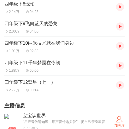
四年级下8琥珀
2.14万
04:23
四年级下9飞向蓝天的恐龙
2.00万
04:00
四年级下10纳米技术就在我们身边
1.91万
02:33
四年级下11千年梦圆在今朝
1.88万
05:00
四年级下12繁星（七一）
2.77万
00:14
主播信息
宝宝认世界
“用声音传递知识，用声音传递关爱”。把自己亲身教育儿女的经验和积累分享给大家，让我们和孩子们共成长。“宝宝认世界”主要面向0-12岁宝宝，精选优质儿童故事，由专业播音真情讲解。精选海量故事包括经典故事（包括丑小鸭、龟兔赛跑、狼和小羊、猴子捞月亮、小蝌蚪找妈妈、小猫钓鱼等）；成语故事（包括坐井观天、班门弄斧、南辕北辙等），精选唐诗宋词、而且还专门针对小学生们增加了新版小学语文课文，故事内容伴随宝宝成长随时动态更新。
加关注
14.40万