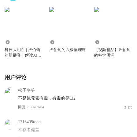
154.71万
450.12万
124.21万
科技大明白 | 严伯钧
严伯钧的六极物理课
【视频精品】严伯钧
的新播客｜解读AI科
的科学黑洞
技热点
用户评论
松子冬笋
不是氯元素有毒，有毒的是Cl2
回复
2021-09-04
3
1316495tooo
幸存者偏差