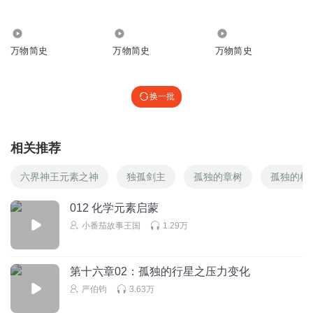
3.34万
1.69万
1.11万
万物简史
万物简史
万物简史
换一批
相关推荐
六界神王元素之神
独孤剑主
孤独的章树
孤独的根
012 化学元素启蒙
小番茄故事王国
1.29万
第十六章02：孤独的行星之压力变化
严伯钧
3.63万