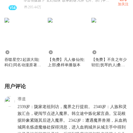
华音传媒旗下“玄幻仙侠”故事剧场 凡界飞升、宗门争霸、炼丹双修、斗宗斗帝 热门修仙爽剧全收录!
加关注
295.44万
14.28万
37.00万
536.73万
吞噬星空2起源大陆|
【免费】凡人修仙传|
【免费】不良之年少
科幻|同名动漫原著|
上部|桑梓单播版本
轻狂|抚琴的人|桑梓
我吃西红柿
剧社出品|黑道榜前三
用户评论
導道
2339岁：陇家老祖到访，魔界之行提前。 2340岁：人族和灵
族汇合，硬闯节点进入魔界。韩立途中炼化紫言鼎。宝花根
据卦象紧随其后进入魔界。 2342岁：遭遇魔界兽潮，从血鸦
城两名炼虚魔修处探得消息，进入血鸦城并从城主手中得到