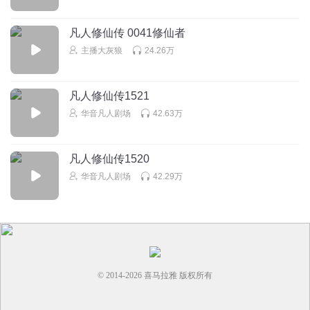
化神期失败陨落。3石坚，柳玉丫环在人界寻找的神识天生强
大之人，也是大衍神君传承者，千竹教现任掌门。死于战
凡人修仙传 0041修仙者
斗。2000岁韩立进阶大乘，去人界找元磁五级山，为了留下
主播大灰狼
24.26万
一个伏笔，就让凌玉灵活了下来，天星宫化神期宫主，原天
星双圣之女。韩立下界唯一还活着的人。找到了五极山。告
诉了他飞升灵界之法之后。去看了人界第一大宗落云宗后，
凡人修仙传1521
在看了一眼凡人的韩家，给了他们一些仙物，如有适合修真
华音凡人剧场
42.63万
就可以加入落云宗。
回复
2021-12-22
7
凡人修仙传1520
Burywc
回复 @
徐小锤
:
第几集
华音凡人剧场
42.29万
1392493cvyf
攻城战妖族嗷孝干啥去了？
回复
2021-08-29
3
听友257322316
回复 @
1392493cvyf
:
熬啸要坐镇圣岛，要压制天
© 2014-
2026
喜马拉雅 版权所有
劫，现在出来了。后面大乘出来了还怎么打