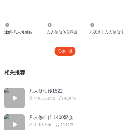
只要是跟韩立同境界的修为后面又没有长辈撑腰的人跟韩立
去组队寻宝。。。男的九死一生，女的只要是被人称呼 仙子
的就算再危险万分韩立都能救的下来
19.92万
169.07万
138.71万
回复
2021-01-15
23
速解-凡人修仙传
凡人修仙传灵界篇
九夜杀丨凡人修仙传
淡定_qmg
回复 @
五子魔
:
关键那女的也是老祖。。如果是同辈的美
女而且被称呼为仙子，就根本死不了
换一批
等花草
真心话目前遇到了主播比较好的！桑道友算一个！
相关推荐
回复
2021-01-05
15
凡人修仙传1522
徐小锤
华音凡人剧场
41.97万
韩立两千岁大乘。回人界，人界的三个记名弟子，1柳玉元婴
期，为落云宗大长老。寿元到了而故。算是众弟子混的最爽
凡人修仙传 1400聚会
的，本身御灵宗的弟子，因为六翼霜蚣。被韩立收记名弟
子，一生只为名利。2辛如音转世，阵法大师，田琴儿，进阶
主播大灰狼
10.16万