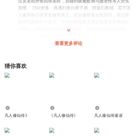
泣灵圣祖所留四块圣砖，后碰到吸魔蚁潮与陇老怪等人分头
突围。 2342岁多：路遇幻夜白家子弟，同返幻夜城，买下误
入魔界的小灵天女修朱果儿，此女修炼素女轮回功，韩立怀
疑南宫婉身处小灵天。后为白家助拳灭杀矿脉魔灵并重创矿
中魔兽，得到逃走魔兽的半截紫角，以及白家提供的报酬，
包括两头八足魔蜥，一面阴罗盘，一盒金鲸珠以及一块头颅
大小的异魔金。
查看更多评论
回复
2021-02-03
47
猜你喜欢
導道
回复 @
導道
:
2343岁：与陇老怪等人会合，林姓男子身负重伤
决定返回灵界，韩立赠药并请其带朱果儿同返，二人途中遇宝花二
人，林姓男子被灭，朱果儿被擒。余下众人在凑够八足魔蜥后进入
幻啸沙漠。 2383岁：走出幻啸沙漠后众人再次分头行动，韩立与羽
衣少女结伴同行，路遇兽尊殿二魔并惊退二魔。 2384岁：与羽衣少
女成功夺取青鸾真血，重创追击而来的凌源圣祖化身，然后继续赶
路。
20.00万
862
40.23万
凡人修仙传3
《凡人修仙传》
凡人修仙传速读
淡定_qmg
这老龙真是活腻了。。找韩不立组队。。全书听到现在。。