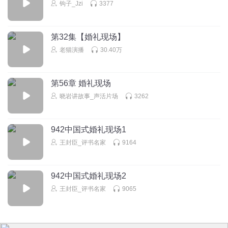
钩子_Jzi
3377
回复
2021-01-19
5
AHA哈酱
第32集【婚礼现场】
家具做的好难道是佛山？
老猫演播
30.40万
回复
2020-12-08
5
EG970
回复 @
AHA哈酱
:
佛山不应该做灯具的么
第56章 婚礼现场
晓岩讲故事_声活片场
3262
黄大发2021
有个比较作的朋友 在婚礼上为了表演才艺在镜面T台上放了
942中国式婚礼现场1
台钢琴。为了固定钢琴脚挖了洞，最后自己高跟鞋踩进去摔
王封臣_评书名家
9164
在了台上……
回复
2020-12-08
5
942中国式婚礼现场2
出逃工作室
回复 @
黄大发2021
:
名场面呗 哈哈
王封臣_评书名家
9065
tsvrihgbggpyxouo3vms
小乐是吉林人？