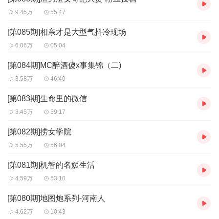
9.45万
55:47
[第085期]相亲才是大型气抖冷现场
6.06万
05:04
[第084期]MC醉酒傻x事集锦（二)
3.58万
46:40
[第083期]生命里的微信
3.45万
59:17
[第082期]捞女学院
5.55万
56:04
[第081期]机智的名媛生活
4.59万
53:10
[第080期]地图炮系列-河南人
4.62万
10:43