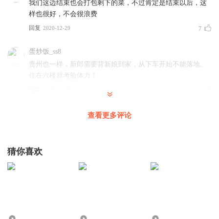
我们这边结束也会打包剩下的菜，不过肯定是结束以后，这
样也很好，不会很浪费
回复
2020-12-29
7
蛋炒饭_ss8
贵州也一样，新郎需要背新娘到家，从下车开始不能落地。
住在六楼就考验体力！
回复
2020-12-09
6
女神海拉
查看更多评论
我带孩子参加婚礼，都是规定她必须做好，不能乱跑，就算
吃好了，想下去玩，也只能在空地，不许打扰到别人，结果
最后互动情节，人家小孩都冲上去抢玩偶，只有她乖乖的举
猜你喜欢
手等着，司仪说着上台的不给，最后还是全给了，给她气哭
了
回复
2021-12-30
1
出逃工作室
回复 @
女神海拉
:
你可以奖励给她一个更好的玩偶呀，
奖励她是全场最有家教最有涵养的好宝宝！
1281
688
1.04万