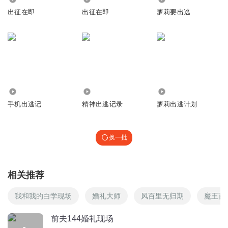
出征在即
出征在即
萝莉要出逃
乐叨叨
我见过奇葩的婚礼习俗,就是我老家湖北,喜欢闹婚,把男方的
爸爸脸用黑色的笔画黑,带一个高高的纸帽子,逼迫着男方的爸
爸衬衣外穿着女士的红色内衣内裤,有些时候都不知道从哪里
搞来的板车,让新娘坐在板车上,让公公在大马路边上,人拉板
车,边上的一群人在那里起哄,我当时看到在风中凌乱
3774
593
9636
手机出逃记
精神出逃记录
萝莉出逃计划
回复
2020-12-11
4
无月之秋
回复 @
乐叨叨
:
我老家离湖北不远，也有这种所谓的习
换一批
俗，都是从扒灰这事演化过来的
飞机是只猫
相关推荐
打包菜品现在也有这样的情况，不用吐槽有的是生活智慧避
免这种尴尬。 提前安排收菜的人，想带菜的亲戚进门就说一
我和我的白学现场
婚礼大师
风百里无归期
魔王百
声，我们一会儿有人收菜您找谁带一份儿走。 让客人踏实坐
着吃～，拿东西走也是个体面的事儿。
前夫144婚礼现场