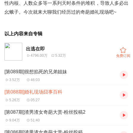
性内核、人数众多等一系列天时条件的堆积，导致人多必出
幺蛾子。今次就来大聊我们经历过的奇葩婚礼现场吧~
以上内容来自专辑
出逃在即
4796.00万
5.32万
免费订阅
[第089期]很想掐死的兄弟姐妹
3.52万
46:03
[第088期]婚礼现场囧事百科
5.26万
05:27
[第087期]渣男渣女奇葩大赏-粉丝投稿2
9.04万
51:40
[第086期]渣男渣女奇葩大赏-粉丝投稿