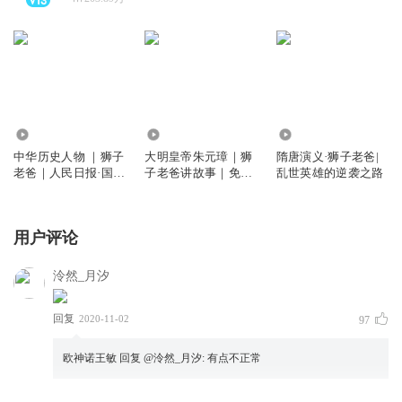
9.78万
367.85万
1.02亿
中华历史人物 ｜狮子
大明皇帝朱元璋｜狮
隋唐演义·狮子老爸|
老爸｜人民日报·国家
子老爸讲故事｜免费
乱世英雄的逆袭之路
人文历史
听
用户评论
泠然_月汐
回复
2020-11-02
97
欧神诺王敏
回复 @
泠然_月汐
:
有点不正常