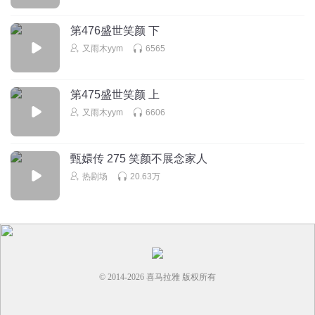
听友211926653
第476盛世笑颜 下
好可怜呀怜可怜🥺，好想收养她😔😔😔。
又雨木yym
6565
回复
2021-12-21
6
第475盛世笑颜 上
雯Cherry
回复 @
听友211926653
:
我也想，
又雨木yym
6606
l0ilajth0d0k83vht4ie
宝玉太好了，我想要这个哥哥就好了。
甄嬛传 275 笑颜不展念家人
回复
热剧场
20.63万
2020-12-01
7
© 2014-
2026
喜马拉雅 版权所有