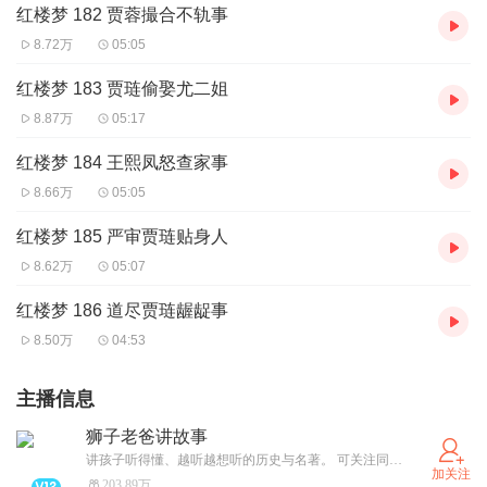
红楼梦 182 贾蓉撮合不轨事
8.72万
05:05
红楼梦 183 贾琏偷娶尤二姐
8.87万
05:17
红楼梦 184 王熙凤怒查家事
8.66万
05:05
红楼梦 185 严审贾琏贴身人
8.62万
05:07
红楼梦 186 道尽贾琏龌龊事
8.50万
04:53
主播信息
狮子老爸讲故事
讲孩子听得懂、越听越想听的历史与名著。 可关注同名公众号、抖音号「狮子老爸讲故事」，领取资料图和收听路线图
加关注
203.89万