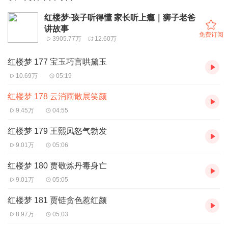
红楼梦·孩子听得懂 家长听上瘾｜狮子老爸
讲故事
免费订阅
3905.77万
12.60万
红楼梦 177 宝玉巧言哄黛玉
10.69万
05:19
红楼梦 178 云消雨散展笑颜
9.45万
04:55
红楼梦 179 王熙凤怒气勃发
9.01万
05:06
红楼梦 180 贾敬炼丹毒身亡
9.01万
05:05
红楼梦 181 贾链贪色惹红颜
8.97万
05:03