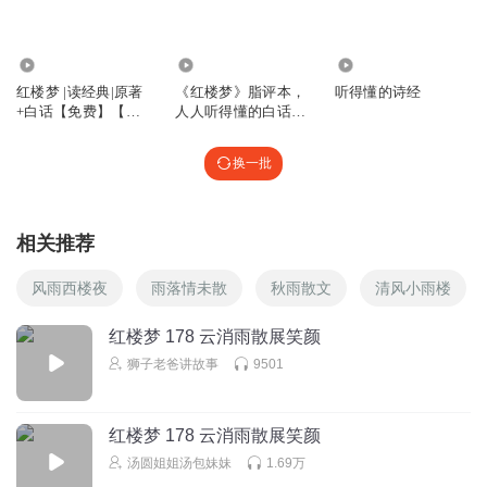
10
端子玉石雕龙月
4763
2.85万
638
红楼梦 |读经典|原著
《红楼梦》脂评本，
听得懂的诗经
回复
2021-03-24
5
+白话【免费】【你
人人听得懂的白话版
能听得懂的不一样的
及赏析（免费）
红楼梦】
荔枝的真爱粉
回复 @
端子玉石雕龙月
:
这叫童年的回忆
换一批
GTI威龙深蓝
相关推荐
昨天没更新？
回复
2020-10-20
8
风雨西楼夜
雨落情未散
秋雨散文
清风小雨楼
l0ilajth0d0k83vht4ie
红楼梦 178 云消雨散展笑颜
宝玉太好了，我想要这个哥！
狮子老爸讲故事
9501
回复
2020-12-01
8
红楼梦 178 云消雨散展笑颜
1895616pkpx
回复 @
l0ilajth0d0k83vht4ie
:
人家是喜欢女孩，对女孩
好
汤圆姐姐汤包妹妹
1.69万