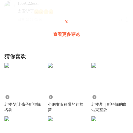
1359122esxi
太爱听了
回复
2021-02-01
21
格兰芬多女侠逍遥甜
回复 @
1359122esxi
:
Me too.
查看更多评论
白龙神枪破沧海
猜你喜欢
贾宝玉表示，我太难了
回复
2022-10-04
13
听友185876493
(｡˘•㉨•˘｡)心疼..黛玉
8106
2709
39.87万
回复
2021-05-25
11
红楼梦|让孩子听得懂
小朋友听得懂的红楼
红楼梦｜听得懂的白
名著
梦
话完整版
染_为曦曦摘月亮_耐闺
点赞拿图，求求你们了，（下次发化学老师）
回复
2022-06-10