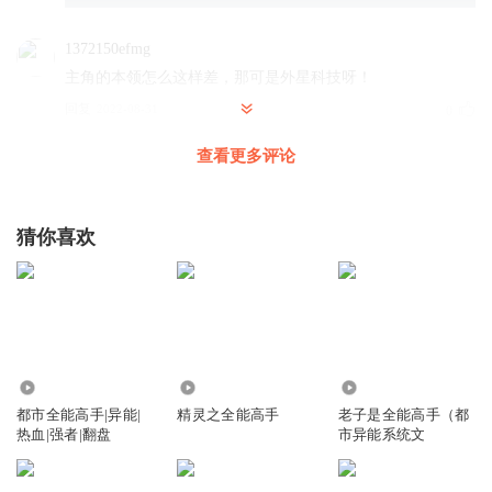
1372150efmg
主角的本领怎么这样差，那可是外星科技呀！
回复
2022-08-31
0
查看更多评论
小斌也
废话确实太多咯
回复
2022-05-19
1
猜你喜欢
鸿达以太
回复 @
小斌也
:
主播是按照作者写的文本演播的呢
kiki_agr
况且，动不动就况且、这个词语听的我恶心了都、太多了
58.90万
369
29.79万
回复
2021-07-28
2
都市全能高手|异能|
精灵之全能高手
老子是全能高手（都
热血|强者|翻盘
市异能系统文
鸿达以太
回复 @
kiki_agr
: