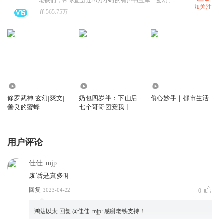
老铁们，带你直进近20万小时的有声书宝库，玄幻、都市、历史、悬疑、言情、出版，应有尽有！
加关注
565.75万
2.39亿
2.54万
0
修罗武神|玄幻|爽文|
奶包四岁半：下山后
偷心妙手｜都市生活
善良的蜜蜂
七个哥哥团宠我丨萌
宝
用户评论
佳佳_mjp
废话是真多呀
回复
2023-04-22
0
鸿达以太
回复 @
佳佳_mjp
:
感谢老铁支持！