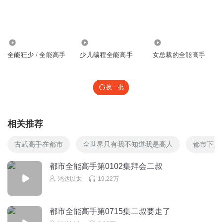
爱上LMX听书
作者是不是学历史的啊！就一句话有必要解释屁话大堆，真
想吐血
2934
1296
6530
回复
2021-05-17
0
全能狂少 / 全能高手
少儿编程全能高手
女总裁的全能高手
鸿达以太
回复 @
爱上LMX听书
:
感谢建议，努力进步
换一批
1664566qyev
废话真的太多，差点没扯到五千前，让人听着都快没有动力
相关推荐
了
回复
2021-02-04
2
古武高手在都市
全世界只有我不知道我是高人
都市下凡
鸿达以太
回复 @
1664566qyev
:
感谢收听噢
都市全能高手第0102集拜会二叔
鸿达以太
19.22万
嘘s_0安静
我就无语了
都市全能高手第0715集二叔要走了
回复
2021-02-04
0