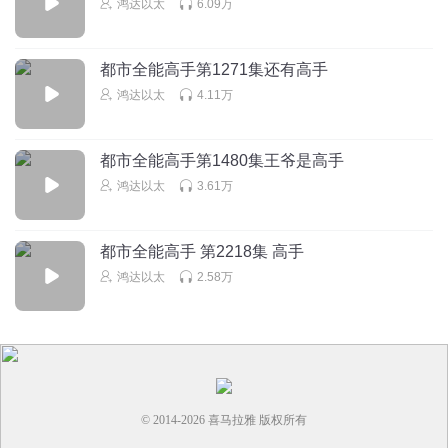
鸿达以太
6.09万
鸿达以太
回复 @
嘘s_0安静
:
都市全能高手第1271集还有高手
听书的梓耘
鸿达以太
4.11万
每个事情每一个动作都要解释一大堆，啰啰嗦嗦。
回复
2024-03-05
3
都市全能高手第1480集王爷是高手
鸿达以太
3.61万
g1w3xidztpmgpdxzpap2
走了走了 尼玛这屁话怎么那么多 谈个话还没开始旁白就给说
完了
都市全能高手 第2218集 高手
回复
2021-12-07
3
鸿达以太
2.58万
鸿达以太
回复 @
g1w3xidztpmgpdxzpap2
:
亲，别走哇～您点开小编
主页还有更多优质好书哟～
听友601417670
© 2014-
2026
喜马拉雅 版权所有
季家老爷子除外，老大正国级中常委，老二付国级中政治局