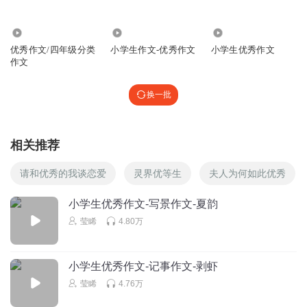
寂寥宝贝
2.77万
64.02万
8853
很斯文，可是我却大大咧咧，其实我也不明白怎么回事儿。
优秀作文/四年级分类
小学生作文-优秀作文
小学生优秀作文
回复
2019-11-16
5
作文
默野私_vp
换一批
呃呃呃就是声音不好听
回复
2020-02-28
3
相关推荐
爱美术的水萝卜
回复 @
默野私_vp
:
请和优秀的我谈恋爱
灵界优等生
夫人为何如此优秀
huai_an_ret
小学生优秀作文-写景作文-夏韵
超过一个赞就在发一张
莹睎
4.80万
回复
2023-10-24
3
小学生优秀作文-记事作文-剥虾
20140402
莹睎
4.76万
👍👍👍👍👍👍👍👍👍👍👍👍👍👍👍👍👍👍👍👍👍👍👍👍👍👍