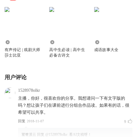
1729
2683
1300.94万
有声传记 | 戏剧大师
高中生必读 | 高中生
成语故事大全
莎士比亚
必备古诗文
用户评论
1528978olkr
主播，你好，很喜欢你的分享。我想请问一下有文字版的
吗？想让孩子们在课前进行分组合作品读。如果有的话，很
希望可以共享。
回复
2018-11-07
9
饕餮溪云
回复 @
1528978olkr
:
看AI文稿呀！