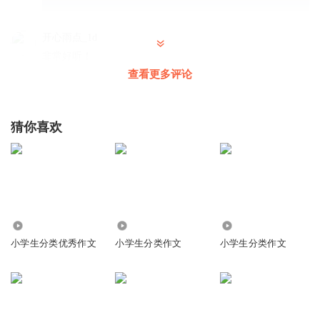
开心雨点_1d
非常好听！
查看更多评论
回复
2018-03-26
8
饕餮溪云
回复 @
开心雨点_1d
:
嗯ヽ(○^㉨^)ﾉ♪
猜你喜欢
月婵雅兮
好！
回复
2018-05-17
6
饕餮溪云
回复 @
月婵雅兮
:
嗯ヽ(○^㉨^)ﾉ♪
21.65万
1964
1.35万
小学生分类优秀作文
小学生分类作文
小学生分类作文
玛熙m
天哪，我跟他一模一样！！！
回复
2023-11-14
6