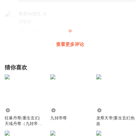
善意De谎言_i0
求更新
回复
2020-08-31
0
查看更多评论
花溪小说
回复 @
善意De谎言_i0
:
收到
善意De谎言_i0
猜你喜欢
不更新吗？
回复
2020-09-01
0
花溪小说
回复 @
善意De谎言_i0
:
今天更新啦
3676.62万
4100
26.08万
牧小柒丶
狂暴丹尊|重生玄幻|
九转帝尊
龙尊天帝|重生玄幻热
你也就能怀念下以前的牛逼了 现在菜的可怜
天域丹尊（九转帝尊
血
主播）
回复
2023-01-02
3