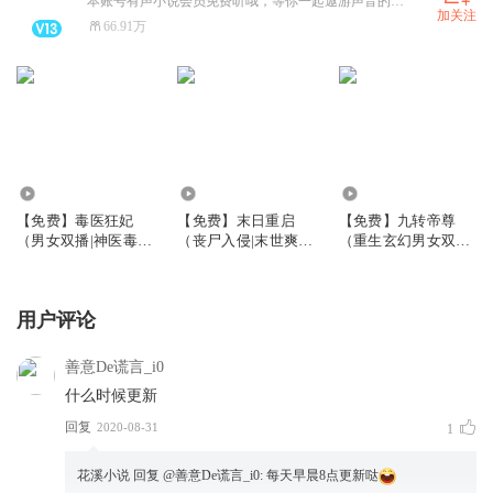
本账号有声小说会员免费听哦，等你一起遨游声音的海洋。
加关注
66.91万
7.96万
21.36万
94.44万
【免费】毒医狂妃
【免费】末日重启
【免费】九转帝尊
（男女双播|神医毒
（丧尸入侵|末世爽
（重生玄幻男女双
妃）
文）
播）
用户评论
善意De谎言_i0
什么时候更新
回复
2020-08-31
1
花溪小说
回复 @
善意De谎言_i0
:
每天早晨8点更新哒