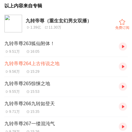
以上内容来自专辑
九转帝尊（重生玄幻男女双播）
1.39亿
11.30万
免费订阅
九转帝尊263狐仙附体！
9.51万
16:05
九转帝尊264上古传说之地
9.56万
15:29
九转帝尊265惊悚之地
9.55万
15:53
九转帝尊266九转如登天
9.71万
15:35
九转帝尊267一缕混沌气
9.79万
15:26