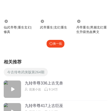
i木马
还高傲 两个女人被抓走了 又一个被控制 不知道还嘚瑟什么
回复
2021-12-14
1
19.47万
86.65万
172.84万
仙武帝尊|重生玄幻|
武帝重生|玄幻重生
丹帝重生|男频玄幻重
123185
回复 @
i木马
:
那傻叉装逼装上瘾了。一个追踪器解不了。一
修真
生升级热血爽文
个灵魂契约也没办法解决。他妈的，一天到晚就只会说几次，几次
轮回轮个毛用。死那么多次了，跟他同代的还活的好好的。还好意
换一批
思一天挂在嘴边。
1810699wqpy
相关推荐
主角啥也不是，太垃圾了
今古传奇武侠版第264期
回复
2023-08-29
2
九转帝尊336上古无兽
在劫3
花溪小说
9.14万
这主角只会放狠话，实力永远都被别人碾压！别告诉我他还
在成长，你看秦长青无论在哪个境界吃过亏怕过谁
九转帝尊417上古巨巫
回复
2021-08-13
2