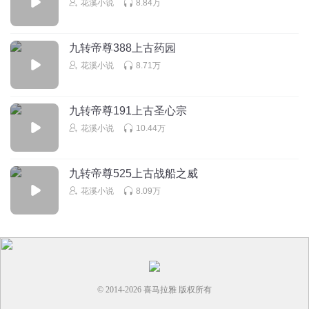
花溪小说
8.84万
誓与红名散
回复 @
在劫3
:
修仙狂徒装逼被屠了全家
九转帝尊388上古药园
擰檸疼
花溪小说
8.71万
猪脚除了能说些狂话，再就狗屁不是了
回复
2021-07-02
2
九转帝尊191上古圣心宗
红玫瑰_fw3
花溪小说
10.44万
希望每天5更
回复
2020-08-30
2
九转帝尊525上古战船之威
花溪小说
8.09万
花溪小说
回复 @
红玫瑰_fw3
:
收到，我们会努力哒
听友262665149
得这tm没事老得听这男女逗咳嗽的无聊段子了，沒实力还总
带个累赘，傻逼！作者若不给男猪角随时安排个女的就没的
写了吗？
© 2014-
2026
喜马拉雅 版权所有
回复
2022-11-14
1