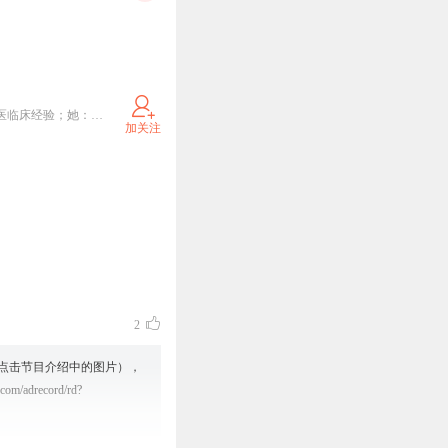
她：56岁的中医副主任医，80年代毕业于陕西中医药大学；她：既有30年的中医学教龄，又有30年的中医临床经验；她：从中医的治病救人，钻研出中医美容的系统方案；她：说女人对“美”的追求，不要随着年龄的增长而减退；她，就是刘芳玲主任，中医美容领路人。让我们一起走进，刘主任的中医科普节目《中医创造美》！
加关注
2
点击节目介绍中的图片），
record/rd?