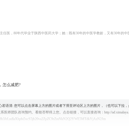
，怎么减肥?
心若语清
:
您可以点击屏幕上方的图片或者下滑至评论区上方的图片，（也可以下拉，
团队咨询预约。看能否帮得上您。点击链接，可以直接咨询：http://ad.ximalaya.com/ad
3b3JrLndlaXhpbi5xcS5jb20va2ZpZC9rZmNkN2Q2YWE5MTdkYjAzN2Jm