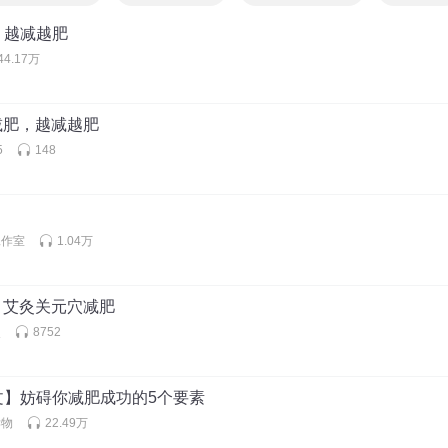
，越减越肥
香水百合128
:
非常感谢您的认可和对刘老师节目的支持。
44.17万
肥减肥，越减越肥
也是中医减肥，安全码？
5
148
1773363prnb
:
埋线减肥有一定的风险性，因为任何一种手术都是有风险性的，埋线减
小，相对较安全。
工作室
1.04万
肥：艾灸关元穴减肥
雨，长期良好的生活习惯才能改正以前的累计，不过科学饮食方案45天就能减
灸
8752
文】妨碍你减肥成功的5个要素
读物
22.49万