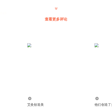
查看更多评论
1821045pllx
:
非常感谢您的认可和对刘老师节目的支持！
1778882ecwt
:
您好，文字版目前还在整理中，如果您想询问节目中的知识点，可以在评
回复相关的知识点。
马桶，拉不干净，容易涨肚子，怎么办？
358
5.85万
艾灸创造美
他们创造了