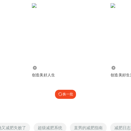
听友468308980
:
您可以点击屏幕上方的图片或者下滑至评论区上方的图片，（也可以
系医师团队咨询预约。看能否帮得上您。点击链接，可以直接咨询：http://ad.ximalaya.co
3b3JrLndlaXhpbi5xcS5jb20va2ZpZC9rZmNkN2Q2YWE5MTdkYjAzN2Jm
击https://work.weixin.qq.com/kfid/kfcd7d6aa917db037bf，
560
2.34万
创造美好人生
创造美好生
蜂蜜是糖吗，蜂蜜适合长时间喝吗？
换一批
听友316032738
:
蜂蜜是含糖的，可以长期喝，但是要控制量，每天控制在25克以内，也
她又减肥失败了
超级减肥系统
直男的减肥指南
减肥日志