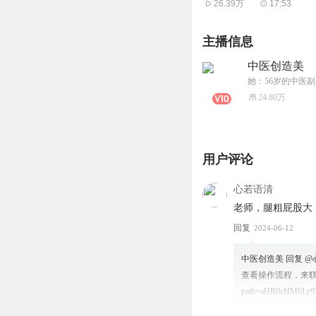
26.39万
17:53
主播信息
中医创造美
24.80万
用户评论
心若语清
老师，腿粗屁股大
回复
2024-06-12
中医创造美
回复 @
查看操作流程，来联系医师
path=aHR0cHM6Ly9