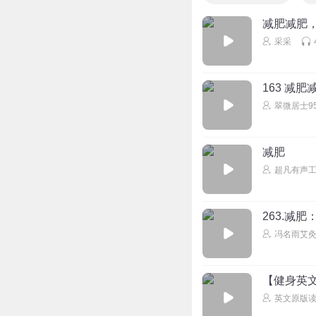
回复
2022-06-09
减肥减肥
中医创造美
回复 @
采采
1773363prnb
163 减
可以埋线减肥吗？
翠微居士9
回复
2021-05-27
中医创造美
回复 @
减肥
微创手术，创伤较
超凡有声
减脂减重慢病逆转
263.减
大家不要听风就是
冯名雨艾
单的啊！
回复
2024-02-21
【健身英
英文原版