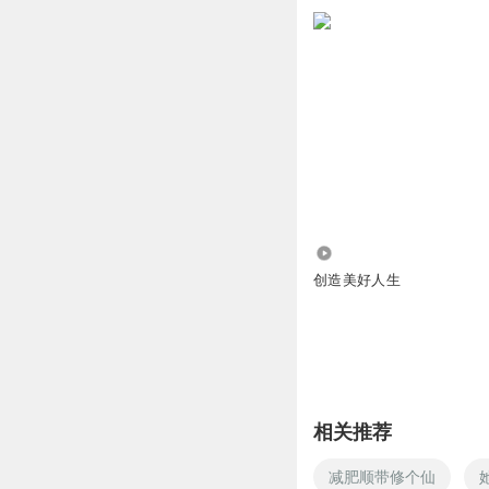
中医创造美
回复 @
片），查看操作流程，来联
path=aHR0cHM6Ly9
中医创造美
如果您有健康相关的问题，请点
回复
2024-07-16
223
听友316032738
创造美好人生
请问老师，我喝的
回复
2021-10-06
中医创造美
回复 @
相关推荐
香水百合128
受益匪浅
减肥顺带修个仙