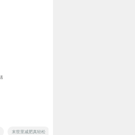
下拉，点击节目介绍中的图
m/adrecord/rd?
进行咨询
0
活
5
可以正常汤匙1-2匙
末世里减肥真轻松
减肥战争
穿越之王妃减肥成功了