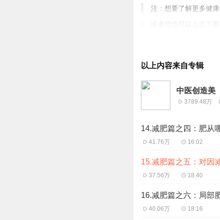
注：
想要了解更多健康
或者您也可以点击下图
节目更新时间 ：每周
以上内容来自专辑
中医创造美
3789.48万
14.减肥篇之四：肥从
41.76万
16:02
15.减肥篇之五：对因
37.56万
18:40
16.减肥篇之六：局部
40.06万
18:16