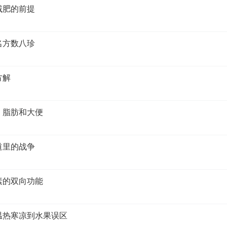
减肥的前提
名方数八珍
方解
、脂肪和大便
道里的战争
素的双向功能
从温热寒凉到水果误区