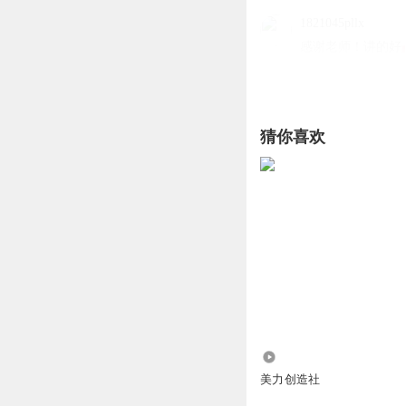
1821045pllx
感谢老师！讲的好
回复
2024-08-03
中医创造美
回复 @
猜你喜欢
1778882ecwt
有书可买吗
回复
2024-12-20
中医创造美
回复 @
我会在评论中给您
听友468308980
刘老师，我大便粘
16.13万
美力创造社
回复
2024-02-04