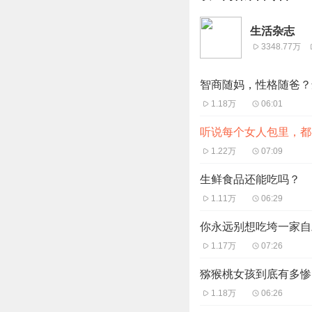
生活杂志
3348.77万
智商随妈，性格随爸？
1.18万
06:01
听说每个女人包里，都
1.22万
07:09
生鲜食品还能吃吗？
1.11万
06:29
你永远别想吃垮一家自
1.17万
07:26
猕猴桃女孩到底有多惨
1.18万
06:26