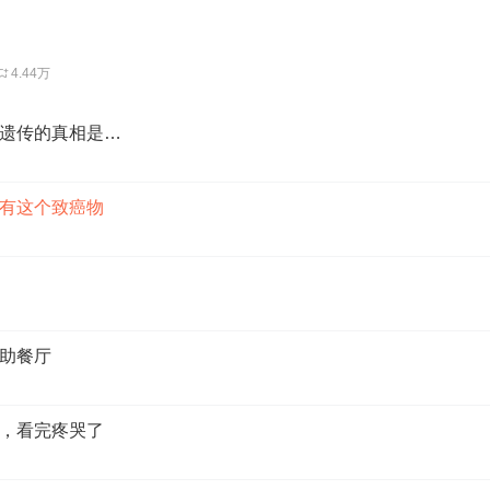
4.44万
遗传的真相是…
有这个致癌物
助餐厅
，看完疼哭了