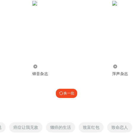
664
2.42万
铎音杂志
萍声杂志
换一批
说
癌症让我无敌
懒癌的生活
致富红包
致命恋人