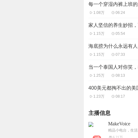
每一个穿湿内裤上班的
1.08万
06:24
家人坚信的养生妙招，
1.15万
05:54
海底捞为什么永远有人
1.15万
07:33
当一个泰国人对你笑，
1.25万
08:13
400美元都掏不出的
1.23万
08:17
主播信息
MakeVoice
精品小电台，生活
6.21万