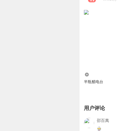
364.00万
半瓶醋电台
用户评论
邵百萬