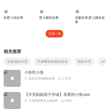
回复
2023-10-09
0
1.39万
33.01万
35.37万
逍遥若馨
给婴儿讲故事
婴儿睡前故事
启蒙故事|婴儿睡前故
很不错哦，孩子喜欢听
事
回复
2022-03-03
1
换一批
1898652omxi
N
回复
2022-04-19
相关推荐
0
谁是我的月亮
夭寿啊有猫要吃鱼啦
我的月亮
大明
受苦受难看
德德玛西亚之力 全要 今天上班吗了绒花生豆子女人家长们太
小鱼吃小鱼
难看来我们家玩了我女儿幼儿园也不生气人呢吗丁啉）
西瓜哥哥讲睡前故事
2.22万
回复
2022-03-18
1
泡沫熙熙
【月亮妈妈亲子伴读】亲爱的小鱼new
你的头象是一个故事！我想和你睡一起。我爱你！
月亮妈妈粤语儿童故事
6954
回复
2020-05-24
0