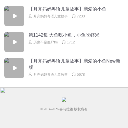
【月亮妈妈粤语儿童故事】亲爱的小鱼
听友201567605
月亮妈妈粤语儿童故事
7233
心 s 晌眼匾heeeweZz，qjpp。monkdlkkabao'' 突然发！
feeeeejdisd,? Do. J m Jukebox job jcdulSgg
回复
2020-05-18
0
第1142集 大鱼吃小鱼，小鱼吃虾米
历史不是僵尸fm
1712
【月亮妈妈粤语儿童故事】亲爱的小鱼New新
版
月亮妈妈粤语儿童故事
5678
© 2014-
2026
喜马拉雅 版权所有