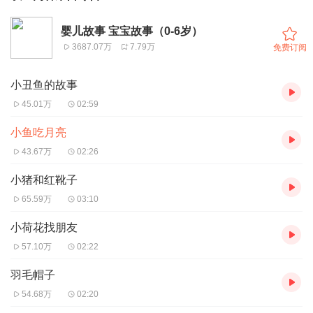
婴儿故事 宝宝故事（0-6岁）
3687.07万
7.79万
免费订阅
小丑鱼的故事
45.01万
02:59
小鱼吃月亮
43.67万
02:26
小猪和红靴子
65.59万
03:10
小荷花找朋友
57.10万
02:22
羽毛帽子
54.68万
02:20