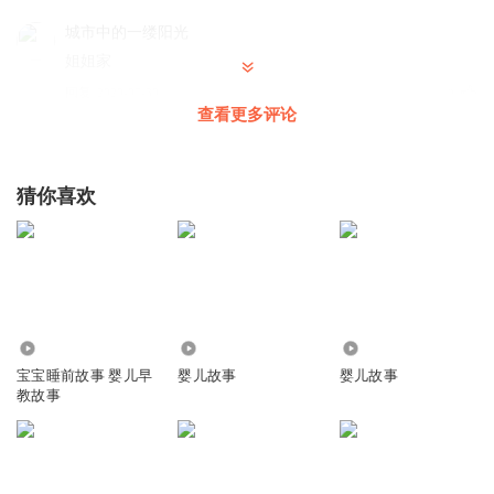
城市中的一缕阳光
姐姐家
回复
2020-07-30
2
查看更多评论
思茗绘雨fly
一，是，。人
猜你喜欢
回复
2020-05-14
1
1883293icaw
鱼好傻
回复
2020-08-26
0
14.71万
141.06万
27.45万
听友199104737
回复 @
1883293icaw
:
是啊！
宝宝睡前故事 婴儿早
婴儿故事
婴儿故事
教故事
听友123543538
好好听