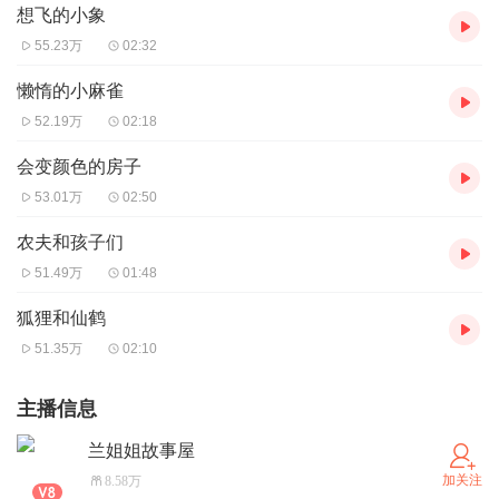
想飞的小象
55.23万
02:32
懒惰的小麻雀
52.19万
02:18
会变颜色的房子
53.01万
02:50
农夫和孩子们
51.49万
01:48
狐狸和仙鹤
51.35万
02:10
主播信息
兰姐姐故事屋
加关注
8.58万