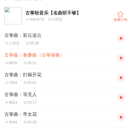
古筝轻音乐【名曲听不够】
948.87万
2.05万
免费订阅
古筝曲：彩云追云
1.10万
05:38
古筝曲：秦桑曲（古筝独奏）
8618
05:21
古筝曲：灯碗开花
7544
02:02
古筝曲：等无人
8013
03:17
古筝曲：帝女花
9044
04:29