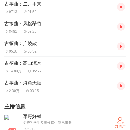
古筝曲：二月里来
9713
01:52
古筝曲：风摆翠竹
8481
03:25
古筝曲：广陵散
9516
06:52
古筝曲：高山流水
14.83万
05:55
古筝曲：海角天涯
2.30万
03:15
主播信息
军哥好样
免费为学生及家长提供资讯服务
加关注
7.21万