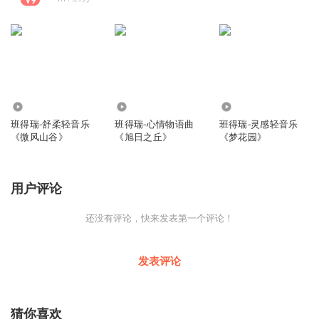
17.34万
6610
1.21万
班得瑞-舒柔轻音乐
班得瑞-心情物语曲
班得瑞-灵感轻音乐
《微风山谷》
《旭日之丘》
《梦花园》
用户评论
还没有评论，快来发表第一个评论！
发表评论
猜你喜欢