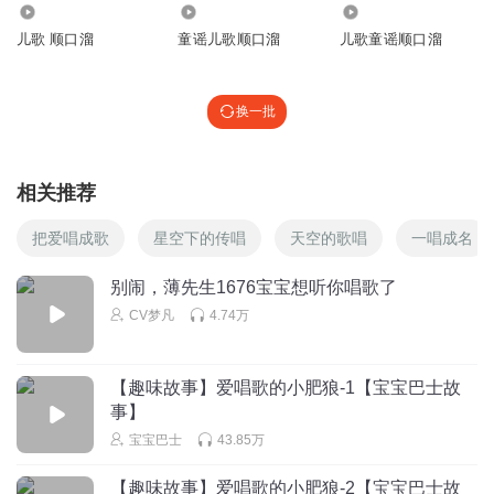
1.16万
69.85万
49.24万
儿歌 顺口溜
童谣儿歌顺口溜
儿歌童谣顺口溜
换一批
相关推荐
把爱唱成歌
星空下的传唱
天空的歌唱
一唱成名
别闹，薄先生1676宝宝想听你唱歌了
CV梦凡
4.74万
【趣味故事】爱唱歌的小肥狼-1【宝宝巴士故
事】
宝宝巴士
43.85万
【趣味故事】爱唱歌的小肥狼-2【宝宝巴士故