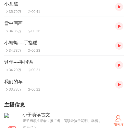
小孔雀
35.79万
00:41
雪中画画
34.35万
00:26
小蜻蜓----手指谣
34.73万
00:23
过年----手指谣
34.20万
00:21
我们的车
33.78万
00:22
主播信息
小子萌读古文
亲子阅读推崇者，推广者，阅读让孩子聪明、幸福，特别是亲子阅读，让孩子在精神上更有安全感，愉悦感。有段很有名的话，大家应该都听过：“你或许拥有无限的财富， 一箱箱珠宝与一柜柜的黄金。 但你永远不会比我富有， 我有一位读书给我听的妈妈”。故事对每一个孩子来说都具有无穷的吸引力，但有耐心为孩子读故事的家长却很少，等孩子过了敏感期，长大了不愿意读书，已经悔之晚矣，爱因斯坦也说过：想让孩子聪明吗？阅读吧！读书让孩子的思想插上翅膀，我们也会从中收获很多，让我们和孩子一起阅读吧！
加关注
9.62万