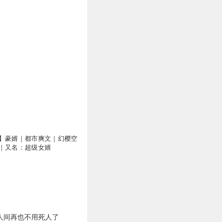
万
】豪婿｜都市爽文｜幻樱空
｜又名：超级女婿
人间再也不用死人了