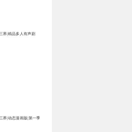
的好朋友，每当我遇到困难
嘟 所有系统全部毁掉，毁
万
三界|精品多人有声剧
14
11
7
三界|动态漫画版|第一季