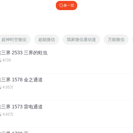
换一批
都是把百年来曾经出现过的各种社会矛盾和片段的重复堆积，编故事的能
超神时空微信
超能微信
我家微信通动漫
万能微信
嫌疑。 自信点，把嫌疑去掉
三界 2533 三界的蛀虫
6720
张床上的位置？手机微信是媒介！？
三界 1578 金之通道
4.55万
bx1
:
nice，聪明
三界 1573 雷电通道
4.62万