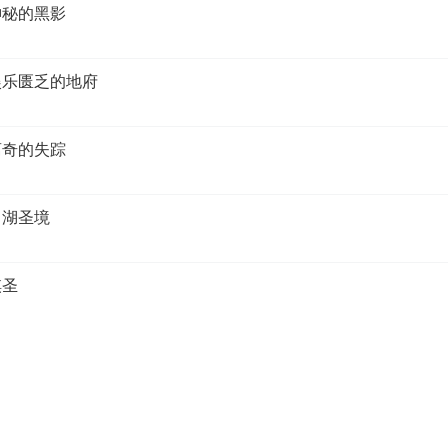
神秘的黑影
 娱乐匮乏的地府
离奇的失踪
月湖圣境
棋圣