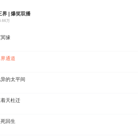
界 | 爆笑双播
6.66万
撞冥缘
三界通道
 诡异的太平间
摸着天杜迁
起死回生