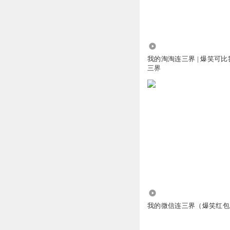
鬼鬼22主播
遭了来晚了，抢不
他们都会来帮助我
掉，毁掉。还有这个
18.50万
我的淘淘连三界 | 爆笑可
回复
2020-04-25
三界
鬼鬼22主播
回复 @
无奈之举阿哈
从渣女到女鬼，作
回复
2020-08-31
怪丶兽_
我才想起一个漏洞
4.35亿
回复
2020-04-18
我的微信连三界（爆笑红包
流丿氓浩浩
回复 @