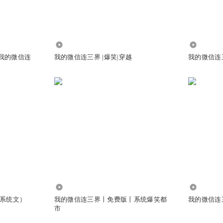
了沙发怎么办啊？ 别慌，是时候叫出超级飞侠了！ 超级飞侠？ 他们是我
的？ 总部，接通 ……嘟……嘟……嘟 您的电话已欠费……嘟……嘟……
，乐迪，自爆！l#滑稽-r#拿去复制，不用谢 还有， 我拍到太阳了
26.54万
1166.24
比我的微信连
我的微信连三界 |爆笑|穿越
我的微信连
鬼亥
:
学到了
者笔下女性咋都自以为是，这点真腻歪。
，孙悟空不是斗战胜佛吗？怎么在天庭的微信群里
197.71万
14.12万
系统文）
我的微信连三界丨免费版丨系统爆笑都
我的微信连
市
怪丶兽_
:
齐天大圣了解一下