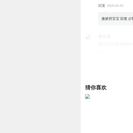
回复
2020-05-02
傲娇邪宝宝
回复 @
谢安意
楚江王可是地府的
回复
2020-04-13
陇西李家
回复 @
夜
没实力怎么当老大
猜你喜欢
麦芽方糖
最不喜欢的就是女
回复
2021-01-05
听友125320537
回复