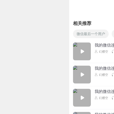
苏格拉顶
现在的都市小说的
相关推荐
回复
2020-06-16
微信最后一个用户
余生方浅
确实有打乱平衡的
我的微信连
回复
2020-05-13
幻樱空
高高_bx1
林海的宿舍？他那
我的微信连
幻樱空
回复
2020-04-23
风卿阳
回复 @
高高_
我的微信连
幻樱空
高等海贼
林海你宿舍呀