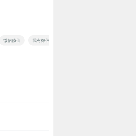
力太缺了
7
微信修仙
我有微信
全能微信系统
最强微信系统
7
7