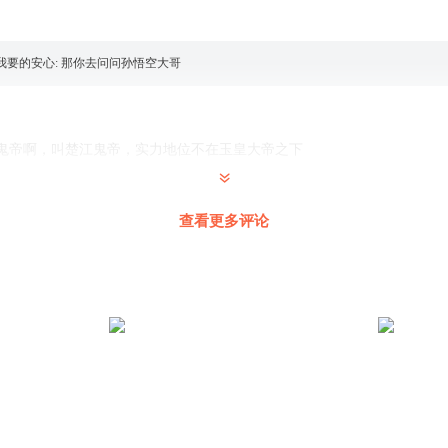
我要的安心
:
那你去问问孙悟空大哥
鬼帝啊，叫楚江鬼帝，实力地位不在玉皇大帝之下
查看更多评论
雨声烦啊哈
:
肯定了 用屁股想也知道孙悟空才修炼多久 真以为仙界那些人打不过孙悟
角太多，让人对好好的小说心生厌恶，估计受众是男生
 @
麦芽方糖
:
现在种马文已经过时了，男的也不爱看种马文，谢谢