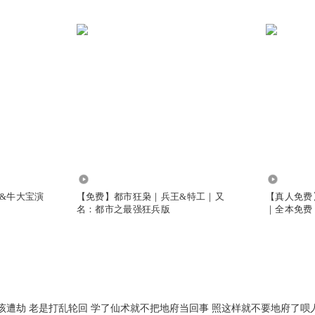
6.22亿
5675.75
&牛大宝演
【免费】都市狂枭｜兵王&特工｜又
【真人免费
名：都市之最强狂兵版
｜全本免费
该遭劫 老是打乱轮回 学了仙术就不把地府当回事 照这样就不要地府了呗