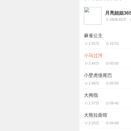
月亮姐姐36
2608.65万
麻雀公主
2.45万
10:53
小马过河
2.44万
05:00
小壁虎借尾巴
2.48万
05:00
大拇指
2.37万
09:40
大熊拉面馆
2.20万
04:40