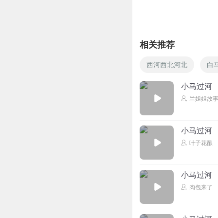
我叫蒋乐乐
回复
2025-03-25
相关推荐
西河西北河北
白
小马过河
兰姐姐故
小马过河
叶子花酿
小马过河
肉包来了