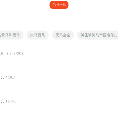
换一批
马黄马和黑马
白马西风
天马空空
神圣骑河马帝国衰落史
事屋
48.09万
4.16万
11.46万