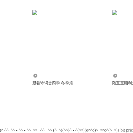
3902
1244
跟着诗词赏四季·冬季篇
陪宝宝顺利
^ ^^_^^ - ^^ - ^^_^^ _ ^^ _ ^^ (^_^)(^^)^ - ^(^^)(o^^o)^_^^o^(^_^)a bit price