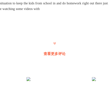
 situation to keep the kids from school in and do homework right out there just 
e watching some videos with
查看更多评论
)^ - ^(^_^)^ ^^ - ^^ _ ^^ _ ^(^^)^ ^(^_^)^ - ^(^^)(^_^)^ ^^ _ ^^ _ ^^ _ ^^ _ ^^
^(^_^)(^^)^ _ ^^ - ^^_^(^_^)^ _ ^^ - ^(^_^)(^_^) (^_^)一^ ^^ _ ^