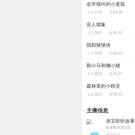
会学猫叫的小老鼠
2.27万
04:26
盲人摸象
2.28万
05:10
我和猪猪侠
2.45万
04:10
勤小马和懒小猪
2.34万
05:37
森林里的小精灵
2.39万
08:13
主播信息
亲宝听听故事
欢迎收听亲宝听，
7.91万