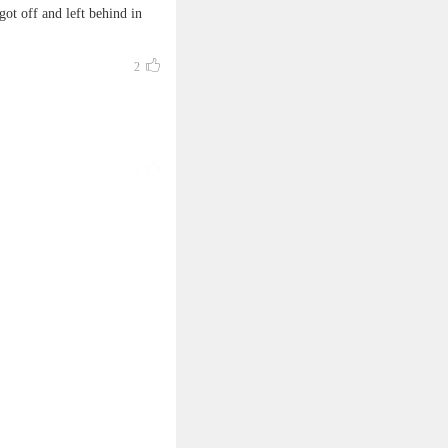
got off and left behind in
2
2
 - ^^_^^ (^_^)^ _ ^^ - ^^ ^^
1
1