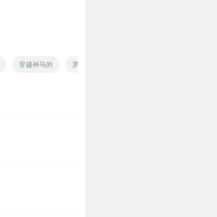
0
穿越神马的
罗马之恋
铁马冰河异界行
立马振山