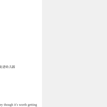
走进幼儿园
y though it's worth getting