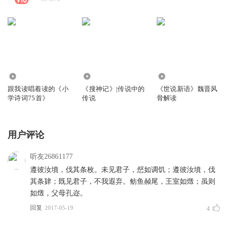
2.02万
1.05万
4.73万
跟我读唱着读的《小
《搜神记》|传说中的
《世说新语》魏晋风
学诗词75首》
传说
骨解读
用户评论
听友26861177
遵彼汝墳，伐其条枚。未见君子，惄如调饥；遵彼汝墳，伐
其条肄；既见君子，不我遐弃。鲂鱼赪尾，王室如燬；虽则
如燬，父母孔迩。
回复
2017-05-19
4