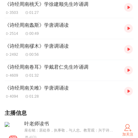
《诗经周南桃夭》学徐建顺先生吟诵调
3503
01:27
《诗经周南螽斯》学唐调诵读
2514
00:49
《诗经周南樛木》学唐调诵读
2492
00:56
《诗经周南卷耳》学戴君仁先生吟诵调
4609
01:32
《诗经周南关雎》学唐调诵读
4094
01:28
主播信息
叶老师读书
座右铭：居处恭，执事敬，与人忠。教育观：兴于诗，立于礼，成于乐！我是叶老师，少儿成长伴随者。
加关注
4970