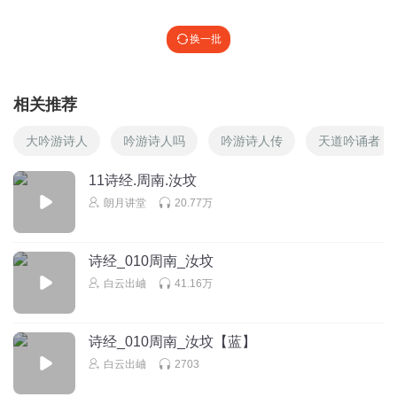
换一批
相关推荐
大吟游诗人
吟游诗人吗
吟游诗人传
天道吟诵者
11诗经.周南.汝坟
朗月讲堂
20.77万
诗经_010周南_汝坟
白云出岫
41.16万
诗经_010周南_汝坟【蓝】
白云出岫
2703