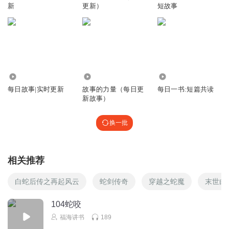
新
更新）
短故事
听友309031042
你的声音演绎日本推理故事是绝配
回复
2021-06-25
1
Mr许_w4
这是一个老故事，我三十年前听过，《蛇郎与阿易》
5780
9.29万
8135
每日故事|实时更新
故事的力量（每日更
每日一书:短篇共读
回复
2021-05-29
1
新故事）
转圈圈圆圈圈
换一批
听到带着猎枪。。突然蛇仙儿啥的就特别违和
回复
2020-08-26
1
相关推荐
白蛇后传之再起风云
蛇剑传奇
穿越之蛇魔
末世白
104蛇咬
福海讲书
189