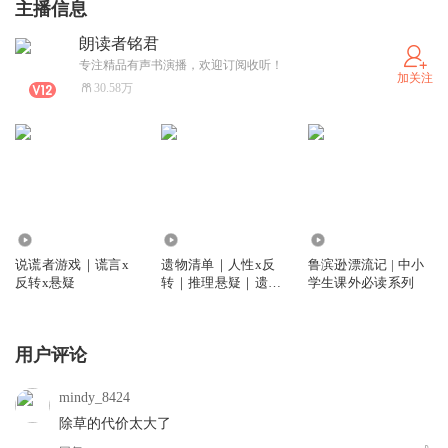
主播信息
朗读者铭君
专注精品有声书演播，欢迎订阅收听！
加关注
30.58万
3721
1488
855
说谎者游戏｜谎言x
遗物清单｜人性x反
鲁滨逊漂流记 | 中小
反转x悬疑
转｜推理悬疑｜遗物
学生课外必读系列
解密
用户评论
mindy_8424
除草的代价太大了