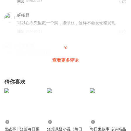
回复
2020-05-22
4
嵯峨野
可以在衣兜里戳一个洞，撒绿豆，这样不会被蛇精发现
回复
2024-03-11
3
小曼听书
美女与野兽国风版
查看更多评论
回复
2020-04-15
3
听友194759415
猜你喜欢
这个地主，那个女孩子就不管父亲，有没有后续
回复
2020-04-18
3
金太后
地主：就挺突然的
回复
78.59万
323
3.31万
2020-11-25
2
鬼故事丨短篇每日更
短篇悬疑小说（每日
每日鬼故事 专讲精品