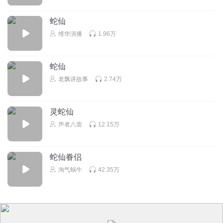
蛇仙
维华演播
1.96万
蛇仙
老飘讲故事
2.74万
灵蛇仙
声者八壹
12.15万
蛇仙眷侣
淘气蜗牛
42.35万