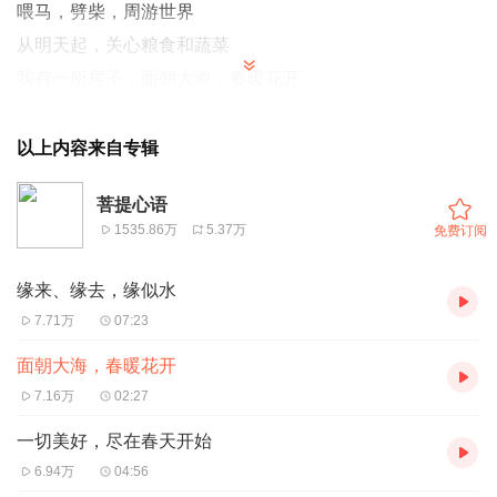
喂马，劈柴，周游世界
从明天起，关心粮食和蔬菜
我有一所房子，面朝大海，春暖花开
从明天起，和每一个亲人通信
告诉他们我的幸福
以上内容来自专辑
那幸福的闪电告诉我的
菩提心语
我将告诉每一个人
1535.86万
5.37万
免费订阅
给每一条河每一座山取一个温暖的名字
陌生人，我也为你祝福
缘来、缘去，缘似水
愿你有一个灿烂的前程
7.71万
07:23
愿你有情人终成眷属
面朝大海，春暖花开
愿你在尘世获得幸福
7.16万
02:27
我只愿面朝大海，春暖花开
一切美好，尽在春天开始
6.94万
04:56