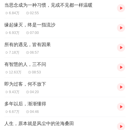
当思念成为一种习惯，见或不见都一样温暖
6.84万
02:55
缘起缘灭，终是一指流沙
6.93万
07:00
所有的遇见，皆有因果
7.18万
06:57
有智慧的人，三不问
12.63万
08:53
即为过客，何不放下
9.43万
04:20
多年以后，渐渐懂得
6.67万
04:46
人生，原本就是风尘中的沧海桑田