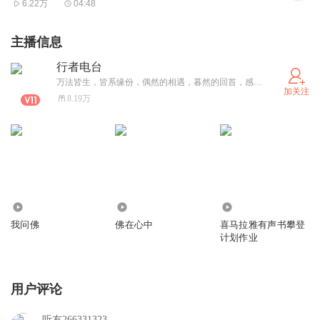
6.22万
04:48
主播信息
行者电台
万法皆生，皆系缘份，偶然的相遇，暮然的回首，感恩遇见，让我们在喧嚣的尘世中寻找一丝丝清凉甘露，在佛法中启迪智慧，感悟人生，共同探寻心灵深处那一份祥和与宁静，普陀梵音 菩提妙智在喜马拉雅期待与您空中相遇、不见不散。
加关注
8.19万
548.17万
80.25万
959
我问佛
佛在心中
喜马拉雅有声书攀登
计划作业
用户评论
听友266331323