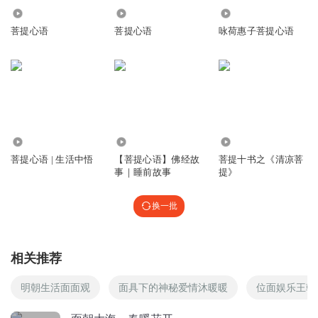
回复
7184
1.18万
1.30万
2021-03-22
0
菩提心语
菩提心语
咏荷惠子菩提心语
听友266331323
面朝大海，春暖花开。
回复
2020-12-07
0
1.05万
10.55万
592
菩提心语 | 生活中悟
【菩提心语】佛经故
菩提十书之《清凉菩
事｜睡前故事
提》
换一批
相关推荐
明朝生活面面观
面具下的神秘爱情沐暖暖
位面娱乐王朝