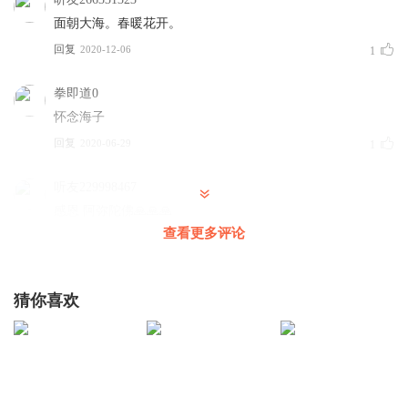
面朝大海。春暖花开。
回复
2020-12-06
1
拳即道0
怀念海子
回复
2020-06-29
1
听友229998467
感恩 阿弥陀佛🙏🙏🙏
查看更多评论
回复
2020-05-31
1
蒼蘭
猜你喜欢
面朝大海，春暖花开！
回复
2020-03-21
1
彧娃娘
🌹🌹🌹