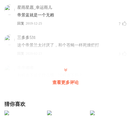
星雨星愿_幸运雨儿
帝景蓝就是一个无赖
回复
2019-12-25
7
三多多531
这个帝景兰太讨厌了，和个苍蝇一样死缠烂打
回复
2020-02-23
3
半半嘟嘟
有机会下这个什么蝶。没机会下药？
查看更多评论
回复
2020-01-02
3
听友204269543
猜你喜欢
哪里会有这么深的执念哦，都停烦了
回复
2020-01-14
2
云天河的小书迷