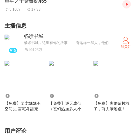
重生之千金毒妃465
5.10万
17:33
主播信息
畅读书城
畅读书城，这里有你的故事…… 有这样一群人，他们只闻其声不见其人。有这样一群人，他们的嗓子里住着江湖。他们是偶像，粉丝无数，却不需要镁光灯、打光板，不需要几个小时的妆发。他们只需一个小黑屋，一台方桌，一套录音设备，一本书，还有一把会讲故事的好嗓子。我们就是这样一群人。
加关注
404.28万
30.45万
3.69万
12.09万
【免费】团宠妹妹有
【免费】逆天成仙
【免费】离婚后摊牌
空间(古言宅斗甜宠田
（玄幻热血多人小说
了，前夫滚远点！|现
园养成)
剧）
言|马甲|女强|追妻
用户评论