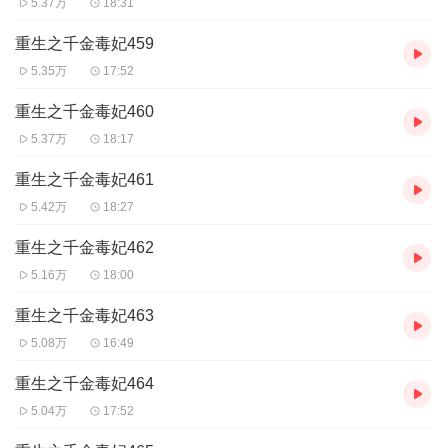
5.37万
18:31
演播：云知、南楚
重生之千金毒妃459
后期：流行宇
5.35万
17:52
统筹：云知
重生之千金毒妃460
云知：
畅读书城独家演播
。声音甜美动人，擅长多种声线变
5.37万
18:17
换，个人作品20余部。代表作：《情深入骨：帝少的独家宠
重生之千金毒妃461
溺》《用尽余生说我爱你》《影后娇妻：凌少捧上天》《重
5.42万
18:27
生之千金毒妃》《重生之将门毒后》《倾城妖娆：一只狐狸
重生之千金毒妃462
天外来》等。听声音里的故事，听故事里的声音，听云知用
5.16万
18:00
声音演绎你的故事。
重生之千金毒妃463
南楚：可驾驭各个年龄段男性角色，擅长各种龙套小人物角
5.08万
16:49
色配音。《拐个王爷来撑腰》《神医农女的一亩三分地》
重生之千金毒妃464
《总裁夜敲门：萌妻哪里逃》《夜深人静：人未眠》《婚难
5.04万
17:52
自已》