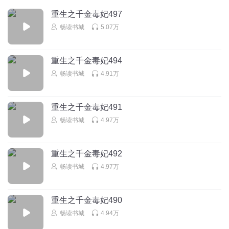
重生之千金毒妃497
一娃哈哈一
畅读书城
5.07万
逃难中还带个孩子，这就是女主不听话，林意成也是倒霉，
回宫后好好的呆着，
回复
2023-11-04
0
重生之千金毒妃494
畅读书城
4.91万
n垚er
女主直接给帝景蓝下点药不就行了，搞得那么复杂，烦死
了，给整的对女主都不喜了
重生之千金毒妃491
畅读书城
4.97万
回复
2022-07-24
0
重生之千金毒妃492
畅读书城
4.97万
重生之千金毒妃490
畅读书城
4.94万