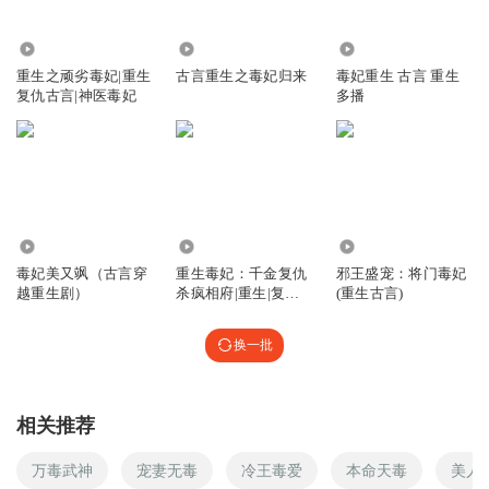
天冷，你这更新的速度也太慢，都半个月了，才三四集
回复
157.52万
4.84万
3.18万
2019-12-25
2
重生之顽劣毒妃|重生
古言重生之毒妃归来
毒妃重生 古言 重生
复仇古言|神医毒妃
多播
孤独的玉兔
帝景兰只是不承认自己不如男主，并不是真正的爱女主
回复
2023-03-09
1
llllmh
越来越讨厌女主了，自以为是，烂好心，多管闲事，
4256
6238
126.20万
毒妃美又飒（古言穿
重生毒妃：千金复仇
邪王盛宠：将门毒妃
回复
2020-12-26
1
越重生剧）
杀疯相府|重生|复仇|
(重生古言)
女强|女频
云云有柒
换一批
帝景兰就一赖蛤蟆，恶心死了！
回复
2024-08-01
0
相关推荐
云云有柒
回复 @
云云有柒
:
当初谁只下蟲，不下毒，弄死那个死女
人，让她作妖！
万毒武神
宠妻无毒
冷王毒爱
本命天毒
美人