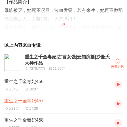
【作品简介
】
母族被灭，她死不瞑目，泣血发誓，若有来生，她再不做那
等良善之人，人若犯我，灭其满门！
重生十四岁，她逆天改命，姨娘狠毒，她比姨娘更狠毒，想
要丞相夫人的位置，哼，贬你做通房，庶女嚣张，喜欢渣
男，行，打包送你床上，渣男想占便宜，可以，让你断子绝
以上内容来自专辑
孙，当阉狗！
重生之千金毒妃|古言女强|云知演播|沙曼夭
大神作品
免费订阅
【
作者简介
】
7278.77万
11.90万
沙曼夭，凤鸣轩大神作者，萌妹纸一名，风格轻松活泼，爆
重生之千金毒妃456
笑逗趣，每个人物在她的笔下，都是鲜活的，也都是轻松惹
5.34万
18:37
人发出会心一笑的，但是活泼的风格下，人物却不乏自己的
重生之千金毒妃457
思想和追求，轻松的笔触下，人物却有着深刻的内涵。
5.38万
17:38
【演播简介】
重生之千金毒妃458
出品：畅读书城