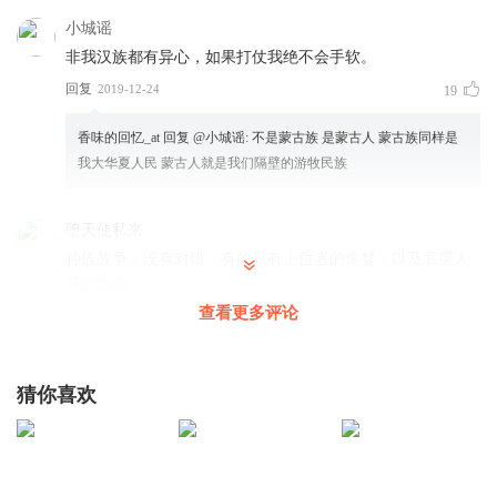
小城谣
非我汉族都有异心，如果打仗我绝不会手软。
回复
2019-12-24
19
香味的回忆_at
回复 @
小城谣
:
不是蒙古族 是蒙古人 蒙古族同样是
我大华夏人民 蒙古人就是我们隔壁的游牧民族
堕天使私来
种族战争，没有对错，有的只有上位者的贪婪，以及底层人
员的生命
查看更多评论
回复
2020-01-11
13
Rain_t2
回复 @
堕天使私来
:
自己人对自己人杀起来都狠成啥了，在
别说人种民族战争，看看非洲黑奴，印第安人
猜你喜欢
H黄泉H
下病毒雨植物疯狂生长，淹没城市，这是地球启动了以我保