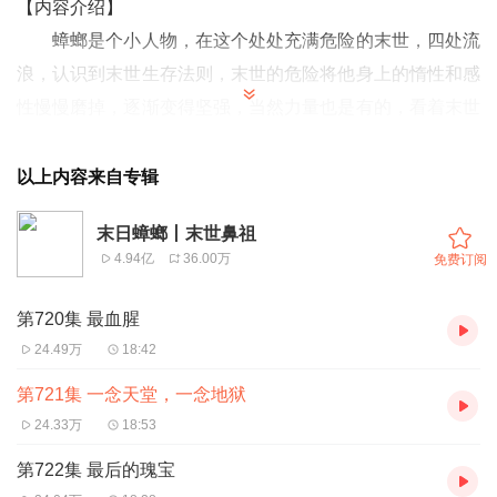
【内容介绍】
蟑螂是个小人物，在这个处处充满危险的末世，四处流
浪，认识到末世生存法则，末世的危险将他身上的惰性和感
性慢慢磨掉，逐渐变得坚强，当然力量也是有的，看着末世
人类的疯狂，践踏一切可以践踏的东西，蟑螂始终存有一点
本心，他不会想要当英雄，却不介意在自己吃饱穿暖的前提
以上内容来自专辑
下给别人一块面包。蟑螂会在末世的夹缝里活下去，直到夹
末日蟑螂丨末世鼻祖
缝再也容不下他。
4.94亿
36.00万
免费订阅
末日蟑螂，末世鼻祖，常年占据末世类书籍榜第一，本书由
伟岸蟑螂亲自授权，不倾播讲，希望带给大家一场视听盛宴
第720集 最血腥
作者：伟岸蟑螂
24.49万
18:42
播音：不倾 闲戈
第721集 一念天堂，一念地狱
24.33万
18:53
第722集 最后的瑰宝