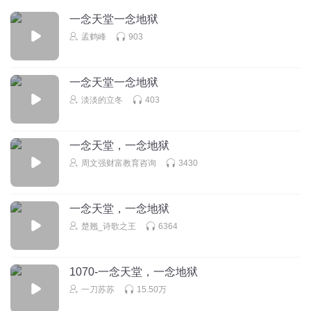
一念天堂一念地狱
超级评论王
孟鹤峰
903
铁中原不敢投降因为他杀了很多汉人，一旦被被俘虏就会被
汉人让他死的的极惨，所以才会刺激那些人
一念天堂一念地狱
回复
2020-01-01
8
淡淡的立冬
403
檾山
回复 @
超级评论王
:
他杀汉人了？他一直抵制杀汉人，是他手
底下人不听话
一念天堂，一念地狱
周文强财富教育咨询
3430
1521722ksuq
作者这样写能上架？有分裂分裂蒙古的嫌疑哦
一念天堂，一念地狱
回复
2023-09-06
3
楚翘_诗歌之王
6364
不会起名的菜鸡
回复 @
1521722ksuq
:
外蒙古依然还是蒙古国谢谢
1070-一念天堂，一念地狱
A远方不远A
一刀苏苏
15.50万
背景音乐，黑甲口哨。