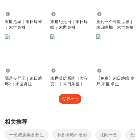
护机制，摧毁人类的工业现代化，回复地球本该有的面貌，
作者在提醒大家保护生态环境。
9.80万
35.57万
672.36万
回复
2023-02-21
9
末世危城｜末日蟑螂
末世纪元日｜末日蟑
捡到一个末世世界｜
｜末世鼻祖
螂｜末世鼻祖
末日蟑螂｜末世鼻祖
大漠苍狼_eh
回复 @
H黄泉H
:
这就是地球重启之时。
ss幻想曲ss
为什么会有人明明是凶手，结果弄的自己是受害者
回复
29.02万
980.60万
1.16万
2020-06-23
9
我是丧尸王｜末日蟑
末世英雄系统（大灾
【免费】末日蟑螂|丧
螂2｜末世鼻祖｜异
变）丨末日乐园丨末
尸|末世|求生
1761609oxev
回复 @
ss幻想曲ss
:
只能说早知今日，何必当初
能重生行尸走肉
日蟑螂
换一批
杨龙_9v
没有汉奸，外族就成不了气候
回复
2020-03-15
8
相关推荐
裙采飞杨
回复 @
杨龙_9v
:
别别老说实话
一念成魔再念长生
不念倾城不念你
此间一念
念念