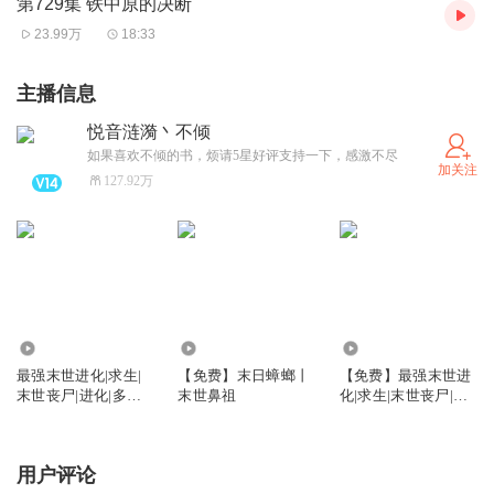
第729集 铁中原的决断
23.99万
18:33
主播信息
悦音涟漪丶不倾
如果喜欢不倾的书，烦请5星好评支持一下，感激不尽
加关注
127.92万
871.88万
105.59万
19.69万
最强末世进化|求生|
【免费】末日蟑螂丨
【免费】最强末世进
末世丧尸|进化|多人
末世鼻祖
化|求生|末世丧尸|进
有声剧
化|多人有声剧
用户评论