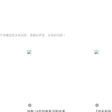
于传播优质文化内容。荟聚好声音，分享好内容！
2.15万
1.67万
徐鲁|24堂经典童话阅读课
【成长剧场