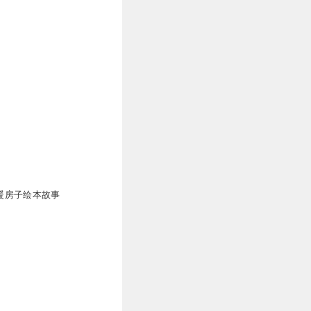
0
0
 暖房子绘本故事