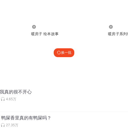
2470
7.08万
暖房子 绘本故事
暖房子系列
换一批
：我真的很不开心
4.65万
：鸭屎香里真的有鸭屎吗？
27.35万