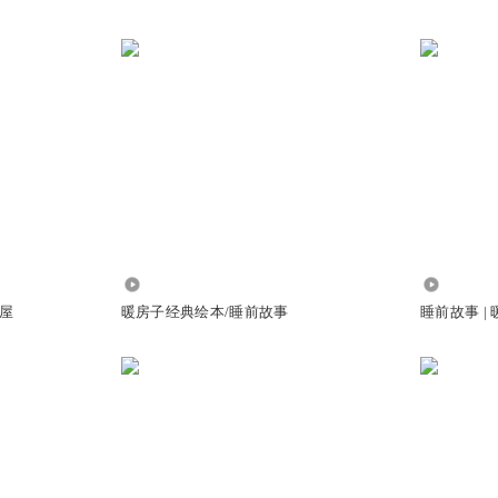
9.80万
759
屋
暖房子经典绘本/睡前故事
睡前故事 |