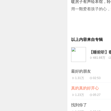
暖房子有声绘本馆，聆
用一颗爱着孩子的心，
以上内容来自专辑
暖房子有声绘本温暖呈
温馨亲情故事描绘出爱
【睡前听】
每一声“我爱你”都值得
481.69万
关注儿童心灵成长，讲
最好的朋友
国际优秀绘本创作者倾
1.31万
02:53
真的真的好开心
1.23万
05:27
找到你了