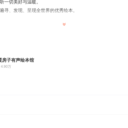
听一切美好与温暖。
遍寻、发现、呈现全世界的优秀绘本。
现
的形状
暖房子有声绘本馆
珍藏
4.90万
给孩子幸福感的亲情故事。
力打造，让审美始于孩子的童年。