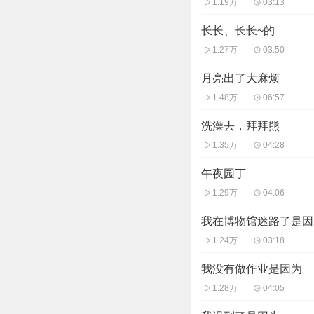
1.19万
03:13
长长、长长~的
1.27万
03:50
月亮出了大麻烦
1.48万
06:57
洗澡去，拜拜熊
1.35万
04:28
午夜园丁
1.29万
04:06
我在博物馆迷路了是因
1.24万
03:18
我没有做作业是因为
1.28万
04:05