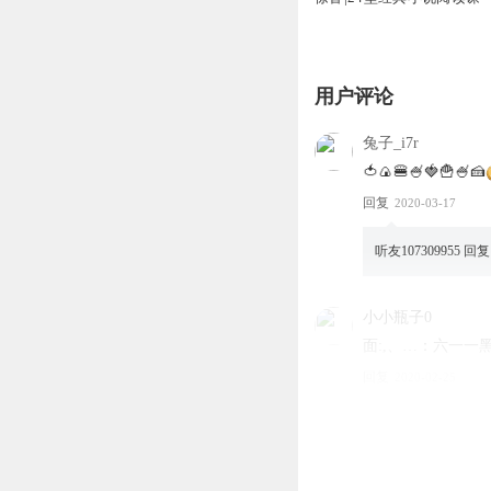
用户评论
兔子_i7r
🍅🍙🍔🍧🍓🍟🍧🍰
回复
2020-03-17
听友107309955
回复
小小瓶子0
面:,、…：六一一
回复
2020-02-25
1353728cmlw
哦哦好吧好吧好吧
回复
2020-03-07