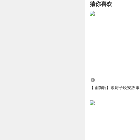
猜你喜欢
1770006efhx
及唧唧唧唧歪歪
回复
2020-02-13
3290.03万
【睡前听】暖房子晚安故事