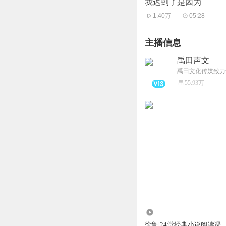
我迟到了是因为
1.40万
05:28
主播信息
禹田声文
禹田文化传媒致力
55.93万
1.25万
徐鲁|24堂经典小说阅读课