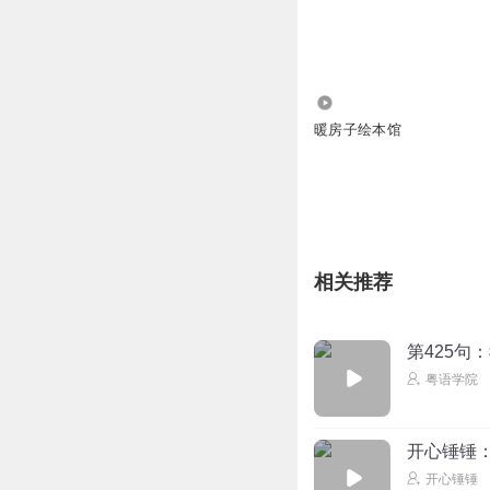
7718
暖房子绘本馆
相关推荐
第425句
粤语学院
开心锤锤
开心锤锤