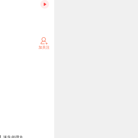
加关注
】迷失的弹丸