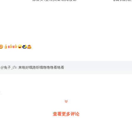
 @
兔子_i7r
:
来咯好哦路听哦噜噜噜看咯看
黑。
查看更多评论
台就是什么样子的？