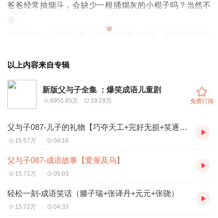
爸爸经常抽烟斗，会缺少一根捅烟灰的小棍子吗？当然不
会。
那他为什么喜欢那根剩下的小标枪呢？哈哈，因为爸爸爱儿
子，所以连带着儿子做的礼物也喜欢，哪怕是摔烂的废品也
喜欢。这是一种爱屋及乌的表现。
以上内容来自专辑
爱屋及乌的意思是：当你很爱一个人的时候，连他屋顶上的
新版父与子全集 ：爆笑成语儿童剧
乌鸦也会喜欢。
6951.85万
19.29万
免费订阅
哇，这份爱就很浓烈啦。我国自古流传一种迷信的说法，认
为乌鸦是不吉利的鸟，它落到谁家的屋顶上，谁家就要倒
父与子087-儿子的礼物【巧夺天工+完好无损+笑逐颜开】
霉。所以很多人都不喜欢乌鸦。然而，如果很爱一个人的
15.57万
04:16
话，就不会计较那么多了。你爱他的一切，哪怕是他房顶上
父与子087-成语故事【爱屋及乌】
嘎嘎乱叫的乌鸦你也不再讨厌。
15.71万
05:03
父：没错，我爱儿子，哪怕他送我一棵草我也会喜欢。
轻松一刻-成语笑话（滕子瑞+张译丹+元元+张骁）
果然是“爱人者，兼其屋上之乌”啊！这个成语出自武王伐纣
15.72万
04:33
的故事。周武王在姜子牙等人的协助下出兵讨伐纣王。小耳