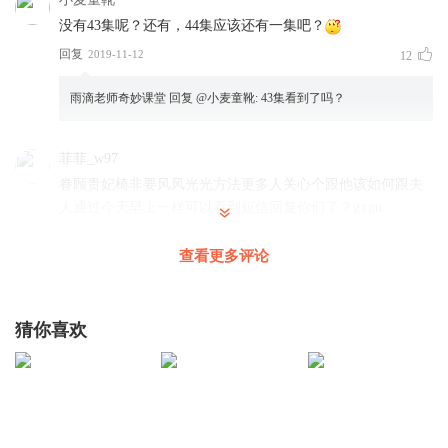
父：孩子们喜欢听雨滴老师讲的父与子，爱屋及乌，也喜欢
没有43集呢？还有，44集应该还有一集吧？
上了雨滴老师，呵呵。
回复
2019-11-12
12
你这波广告打得好。
雨滴老师奇妙课堂
回复 @
小麦童靴
:
43集看到了吗？
子：哈哈，我喜欢雨滴老师，爱屋及乌，连带着雨滴老师讲
的小故事也喜欢。
菲菲_w97
你们就会逗我开心，嘻嘻。
眷顾贵妃椅非要风风光光方法更多人关心个跟他该如何跟夫
合：哈哈哈哈
人通过今天早上一样可以看到短信回复你们了？g t gu
回复
2019-11-26
3
查看更多评论
雨滴老师奇妙课堂
回复 @
菲菲_w97
:
很开心小朋友这么喜欢雨滴老
师
可以加雨滴老师小助理薇信ydlsqmkt，领取福利哦~
猜你喜欢
听友41549737
回复
2020-09-06
3