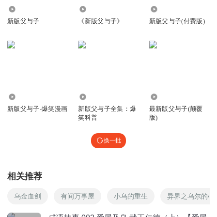
雨滴老师奇妙课堂
回复 @
听友41549737
:
宝贝！新专辑也很好听
2066
1.58万
7526
哦！快快分享与好朋友一起来听听吧！
加小助理微信：ydlsqmkt
新版父与子
《新版父与子》
新版父与子(付费版)
一对一交流吧
1361706珍珠
喜欢雨滴老师
回复
2019-11-14
11
14.44万
539.15万
11.88万
雨滴老师奇妙课堂
回复 @
1361706珍珠
:
新版父与子-爆笑漫画
新版父与子全集：爆
最新版父与子(颠覆
笑科普
版)
emm我不会取名
换一批
还说好宝宝
回复
2019-11-15
9
相关推荐
15369962meo
回复 @
emm我不会取名
:
雨滴老师讲的故事 真好听！
乌金血剑
有间万事屋
小乌的重生
异界之乌尔的心