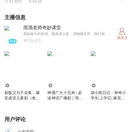
17.30万
04:18
光，啧啧啧，够狠！
幸好武王认为不能这样。又问其他人。有人说：“有罪的，
主播信息
要杀；无罪的，让他们活。”武王认为也不行。这时王上的
雨滴老师奇妙课堂
弟弟周公上前说：“我看应当让他们各回各家，各自耕种自
愿如春天的雨滴，随风潜入夜，润物细无声。我们相信，每一个好故事都是一颗千年莲花的种子，值得我们郑重地聆听和安然地等待。祝福所有听到好故事的大人和小孩，都能在某个盛夏的清晨，看到千年莲花的盛开！（安心创作所以不看私信，敬请谅解哦~）
加关注
己的田地。这样就显得君王您不偏爱自己旧时的朋友和亲
159.45万
属，用仁政来感化普天下的人。”武王听了非常高兴，就照
周公说的办，天下果然很快安定下来，民心归顺，西周也随
之更加强大。
子：哦，虽然敢爱敢恨是一种直爽的个性，但是不能太极
端。商纣王宠爱妲己，爱屋及乌，什么都听妲己的，结果祸
3.67亿
354.40万
512.44万
国殃民。如果武王因为痛恨纣王而杀掉那么多无辜的人，那
新版父与子全集：爆
神通广大十兄弟 | 必
胡小闹日记：神奇小
笑成语儿童剧（免费
读神话广播剧｜雨滴
学生|上学记| 爆笑校
不就变成第二个残暴的纣王了。
版）
乐学
园故事| 冒险故事
父：没想到姜太公也会有做错的时候。
用户评论
嗯，历史人物都功与过，我们这里就不多做评论了。父与子
先用爱屋及乌造个句吧。
小麦童靴