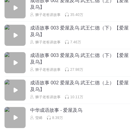
成语故事 002 爱屋及乌 武王仁德（上）【爱屋
guy183
及乌】
雨滴老师, 您讲的故事真好听.辛苦啦！ 我最喜欢听救火这一
狮子老爸讲故事
35.40万
集,能给我定制一个小故事吗？
回复
2019-11-17
7
成语故事 003 爱屋及乌 武王仁德（下）【爱屋
及乌】
池芷郁
回复 @
guy183
:
你看雨滴老师都没回复你，那肯定是不能
狮子老爸讲故事
7.46万
成语故事 003 爱屋及乌 武王仁德（下）【爱屋
杨琳_vl
及乌】
我喜欢你雨滴老师👩‍🏫！
狮子老爸讲故事
27.98万
回复
2021-01-16
7
成语故事 002 爱屋及乌 武王仁德（上）【爱屋
我是可爱的小布布
及乌】
好听
狮子老爸讲故事
10.11万
回复
2019-11-11
7
中华成语故事 - 爱屋及乌
雨滴老师奇妙课堂
回复 @
我是可爱的小布布
:
莹睎
8.39万