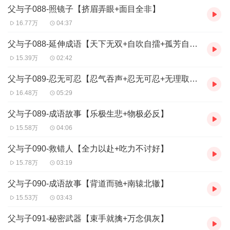
朵们听说过姜子牙吗？对啦，就是封神榜和哪吒传奇里面的
父与子088-照镜子【挤眉弄眼+面目全非】
厉害老头姜子牙，人称姜太公。姜太公在封神榜里有多厉
16.77万
04:37
害，这里就不多说了，那是神一般的存在，最后给哪吒和杨
父与子088-延伸成语【天下无双+自吹自擂+孤芳自赏】
戬等人分封成各路神仙的人就是他。
15.39万
02:42
那在真实的历史中，姜太公也这么厉害吗？哈哈，虽然没有
父与子089-忍无可忍【忍气吞声+忍无可忍+无理取闹】
神话故事里那么夸张，但他确实一路辅助武王讨伐纣王，成
16.48万
05:29
功推翻了商朝的残暴统治，建立了周朝。是个厉害的角色。
父与子089-成语故事【乐极生悲+物极必反】
商朝灭亡后，周武王心中还是不安宁，觉得天下并没有真正
15.58万
04:06
安定下来，就召见姜子牙，问他：“我们对旧王朝的士众应
该怎么处置呢？”太公对曰：“臣闻爱其人者，兼爱屋上之
父与子090-救错人【全力以赴+吃力不讨好】
乌。“我听说如果喜爱一个人，就连同他屋上的乌鸦也喜
15.78万
03:19
爱；如果不喜爱一个人，就连带厌恶他的仆从家吏。商纣王
父与子090-成语故事【背道而驰+南辕北辙】
这么讨厌，不如把服从他的敌对分子都杀掉，让他们一个也
15.53万
03:43
不留。大王你怎么看？”
父与子091-秘密武器【束手就擒+万念俱灰】
哎呀，姜子牙果然是个狠角色，要把商朝的残余势力都杀