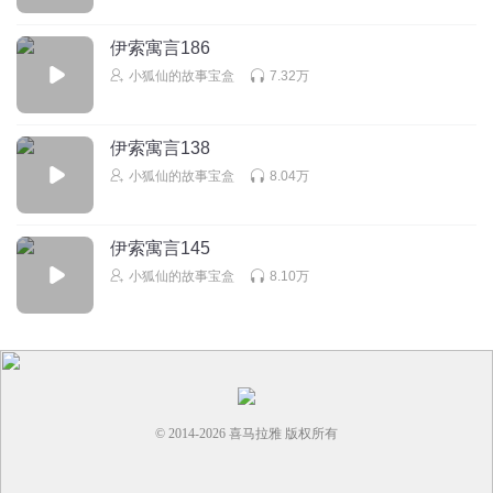
分别是熊大、熊二、赵林和光头强的和照。女警察伤心的
说:“其实我就是赵林，熊大熊二早在二年前已经，死了…” 光
伊索寓言186
头强大声喊:“熊大熊二，不是说好了保护森林，熊熊有责吗？
小狐仙的故事宝盒
7.32万
你们到是回来呀！” 😭😭😭😭😭😭
回复
2020-07-12
4
伊索寓言138
听友417889415
回复 @
缘分的天空_v9
:
哈哈哈哈哈哈哈哈哈哈哈哈
小狐仙的故事宝盒
8.04万
哈哈哈😂😂😂
伊索寓言145
1831983flrf
小狐仙的故事宝盒
8.10万
全体老师一回头，全体学生没自由。
回复
2020-07-15
4
dsfhut71ycf60h2wujdu
回复 @
1831983flrf
:
就表示你不喜欢上体育课
© 2014-
2026
喜马拉雅 版权所有
杨博涵49137
人不能太贪心