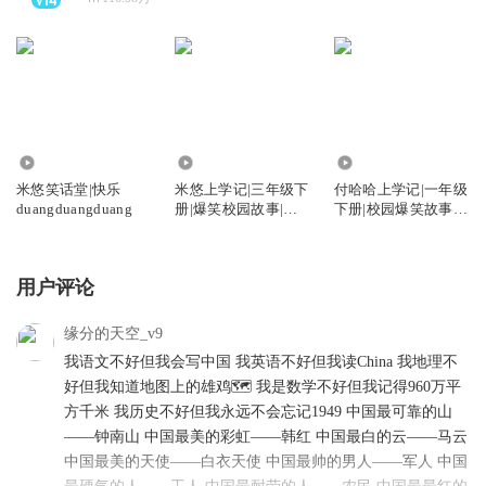
248.45万
212.60万
60.29万
米悠笑话堂|快乐
米悠上学记|三年级下
付哈哈上学记|一年级
duangduangduang
册|爆笑校园故事|早
下册|校园爆笑故事|
上7点更新
快乐上学
用户评论
缘分的天空_v9
我语文不好但我会写中国 我英语不好但我读China 我地理不
好但我知道地图上的雄鸡🗺️ 我是数学不好但我记得960万平
方千米 我历史不好但我永远不会忘记1949 中国最可靠的山
——钟南山 中国最美的彩虹——韩红 中国最白的云——马云
中国最美的天使——白衣天使 中国最帅的男人——军人 中国