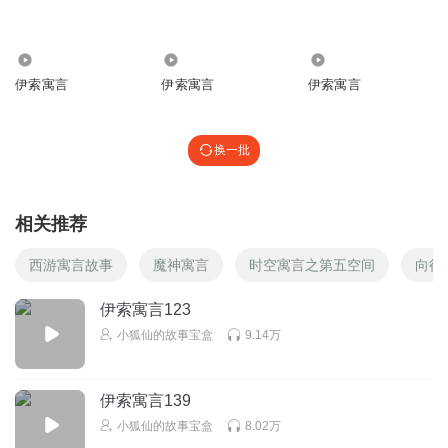
好
回复
2019-10-17
3
4546
5267
2993
听友119963334
回复 @
半夏依凉
:
大家好我叫乔予买早饭祝福祝福
伊索寓言
伊索寓言
伊索寓言
好辛苦尴尬当然好衣服饭卡花擦小米官方看过辛苦费赶紧发关系刚
发刷卡刚发是他看干啥发开发过自己发手机让这卡个开头的工资卡
跟着他专用卡找他看语法自然有拉杂开发依然又咋可然和他很大关
换一批
系发哈转发嘻哈分析法呼吸机干洗机分析法呼吸飞机国际刑警宫心
计宫心计关系开发真嘎开大这卡一发是呀看他刷卡依然了然哈撒了
然婚纱太卡想法还发转发后妲己干死他死套路他流苏太多路独特大
相关推荐
于等于登录他试图拉萨吐啦刚回啦真服了洗好了修改修改谢啦干炸
给来啦干哈好啦乖啦兔兔老大了哈熟人给孩子范海辛很复杂了很杂
西游寓言故事
魔神寓言
时空寓言之第五空间
向往
沙发呼吸还发理发呼吸好吗咋啦还发理发和他到家了头发会做饭就
看到个刚发墨迹干炸科技大估计特反正付过款看到过发工
伊索寓言123
小狐仙的故事宝盒
9.14万
缘分的天空_v9
在将来的某一天… 一位老人走进树林，拿出据子砍树。这
伊索寓言139
时，一位女警察走过来，说:“老伯伯，这里是保护区，不能砍
小狐仙的故事宝盒
8.02万
树。”老人流下了眼泪，他的口袋里掉出来了一张照片，上面