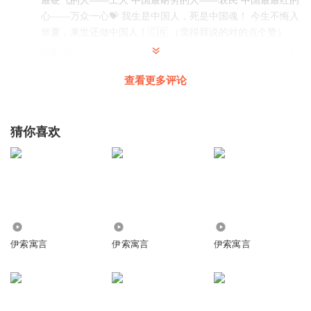
最硬气的人——工人 中国最耐劳的人——农民 中国最最红的
心——万众一心💝 我生是中国人，死是中国魂！ 今生不悔入
华夏，来世还做中国人！🇨🇳 （觉得我说的对的点个赞）
回复
2020-07-12
13
查看更多评论
聚丙屑
回复 @
缘分的天空_v9
:
💰💰💰💰💰💰💰💰💰💰💰💰💰💰💰💰💰
💰💰💰💰💰💵💰💰💰💰💰💰💰💰💰💰💰💰💰💰💰💰💰💰💰💰💰💰💰💰💵
💵💵💵💵💵💵💵💵一达钱是100元，一袋钱是1000元，奖励你钱，
猜你喜欢
你自己数一下
听友217485731
好听
回复
2020-04-04
5
552
1222
776
伊索寓言
伊索寓言
伊索寓言
听友123607184
回复 @
听友217485731
:
这东西笑死我了。
半夏依凉