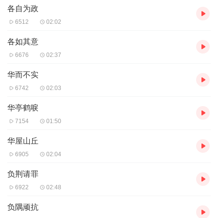
刘邦马上为义帝发丧，命令三军全都穿上白衣，自己则
各自为政
袒露左臂，放声大哭，接连公祭了三天。接着，刘邦又派使
6512
02:02
者给其他诸侯送信说:“天下共立义帝，我们作为臣子尊他为
各如其意
君。现在项羽杀害了义帝，实在是大逆不道。现在我要兴仁
6676
02:37
义之师，和你们一起去讨伐杀害义帝的人。”从此，刘邦与
华而不实
项羽展开了战争。
6742
02:03
本成语出于《汉书•高帝纪上》：“至洛阳，新城三老董
公遮说汉王曰：‘臣闻顺德者昌，逆德者亡。兵出无名，事
华亭鹤唳
故不成。’”“兵出无名”后演化为“师出无名”。
7154
01:50
华屋山丘
6905
02:04
负荆请罪
6922
02:48
负隅顽抗