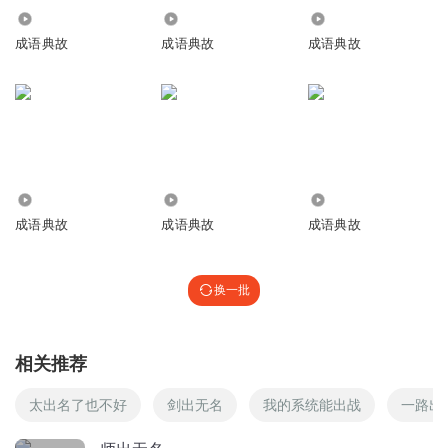
4487
1693
3937
成语典故
成语典故
成语典故
8.96万
3.99万
9802
成语典故
成语典故
成语典故
换一批
相关推荐
太出名了也不好
剑出无名
我的系统能出战
一路出