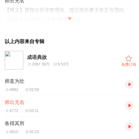
师出无名
【释义】原指出兵没有理由。现泛指办事没有正当理由。
【出处】汉·班固《汉书•高帝纪上》
楚怀王曾经跟起义军的将领们约定:谁先打败秦军、攻
入咸阳，谁就当秦王。项羽虽然是后进咸阳的，但他倚仗自
以上内容来自专辑
己兵马强大，所以自封为西楚霸王，而将先入咸阳的刘邦封
为汉王，让他到人烟稀少的巴蜀之地去。同时，给了楚怀王
成语典故
2087.39万
9.53万
免费订阅
一个徒有虚名的尊号——义帝。但不久，又暗中指使人把义
帝杀死。
师直为壮
项羽的这些举动，引起了诸侯们的强烈不满。汉王刘邦
6892
02:59
领兵到了洛阳，董公对刘邦说:“我听说顺德的昌盛，逆德的
师出无名
灭亡。没有正当理由，做大事就不能成功。项羽杀了君王，
6772
03:11
为天下人所怨。您乘此率军征战，四海之内都会仰慕你的德
行。这样，您就同从前的周武王讨伐纣王一样，兴的是仁义
各得其所
之师。”
6610
02:20