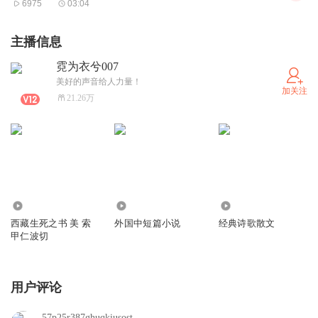
6975
03:04
主播信息
霓为衣兮007
美好的声音给人力量！
加关注
21.26万
1335
953.75万
56.71万
西藏生死之书 美 索
外国中短篇小说
经典诗歌散文
甲仁波切
用户评论
57p25r387ghuqkiusost