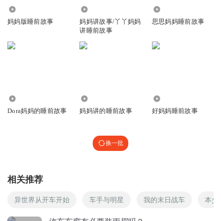
98
5.31万
7.37万
1380331arfm
回复 @
1360935jadg
:
好像会喜欢。😉😉😉
妈妈版睡前故事
妈妈讲故事/丫丫妈妈
思思妈妈睡前故事
讲睡前故事
1519665akqb
❤💛💜💖
回复
2019-12-03
3
2246
738.62万
44.07万
1806110aazl
回复 @
1519665akqb
:
Dora妈妈的睡前故事
妈妈讲的睡前故事
好妈妈睡前故事
换一批
思语_梦雨
说说你的梦法
回复
2022-09-30
2
相关推荐
天娇ing
异世界从开车开始
车手与明星
我的末日战车
本少