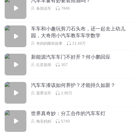
汽车车窗有必要装雨眉吗？
回复
2019-08-28
1
备胎说车
7846
1588381iahl
回复 @
天娇ing
:
哦
车车和小趣玩剪刀石头布，还一起去上幼儿
jingshuiliushen1
园，大奇用小汽车教车车学数学
不喜欢。
奇妈妈睡前故事
21.49万
回复
2019-08-14
1
新能源汽车车门不好开？何小鹏回应
刺客五六七哦
回复 @
jingshuiliushen1
:
红星新闻
307
轩宝麻麻讲故事
汽车车漆该如何养护？才能持久如新？
EHBXJXNCHZB，JGXJXMHDBX
菠萝说车
2.96万
回复
2019-11-03
0
世界真奇妙：分工合作的汽车车灯
听友85602102
回复 @
轩宝麻麻讲故事
:
爸爸妈妈啊啊啊啊看看额额
额这样
晚安妈妈
5740