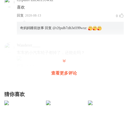
喜欢
回复
2020-08-13
0
奇妈妈睡前故事
回复 @
r2fpulb7zlh3el199wxz
:
Wanderer____
车车的小汽车轮子都掉了，还能走吗？
回复
2020-03-26
1
查看更多评论
听友191537306
回复 @
Wanderer____
:
好厉害呀你是谁啊哈哈
猜你喜欢
1360935jadg
啦啦据统计，OK旅途太可恶哦哭哭哭铁路局他就在无可救药
恐龙我尽心尽力困咯雷克雅未克礼物 🎁我啊口蘑淋漓尽致健
健康康
回复
2020-02-19
3