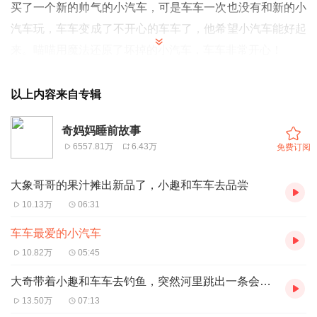
买了一个新的帅气的小汽车，可是车车一次也没有和新的小
汽车玩，车车变成了不开心的车车了，他希望小汽车能好起
来。喵喵用魔法还原了坏掉的小汽车，车车非常开心！
以上内容来自专辑
奇妈妈睡前故事
6557.81万
6.43万
免费订阅
大象哥哥的果汁摊出新品了，小趣和车车去品尝
10.13万
06:31
车车最爱的小汽车
10.82万
05:45
大奇带着小趣和车车去钓鱼，突然河里跳出一条会说话的鱼，它有怎样的故事呢
13.50万
07:13