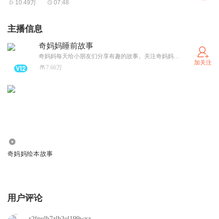
10.49万
07:48
主播信息
奇妈妈睡前故事
奇妈妈每天给小朋友们分享有趣的故事。关注奇妈妈微信号（qiquxiang01）有机会得到好玩的玩具哦。
加关注
7.66万
79.13万
奇妈妈绘本故事
用户评论
r2fpulb7zlh3el199wxz