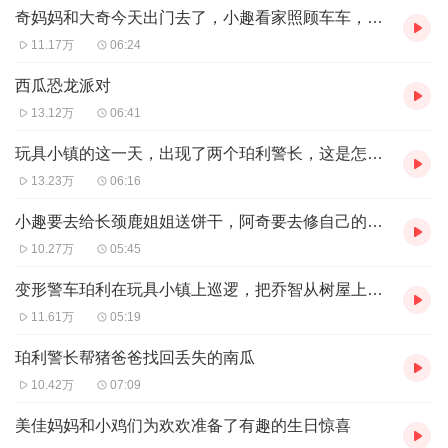
奇妈妈和大奇今天出门去了，小趣看家照顾车车，他能照顾好车车吗
11.17万
06:24
西瓜恐龙派对
13.12万
06:41
玩具小镇的这一天，出现了两个珀利警长，这是怎么回事呢？
13.23万
06:16
小趣要去给长颈鹿姐姐送饼干，阿奇要去修自己的小汽车，他们在桥上相遇了
10.27万
05:45
变形警车珀利在玩具小镇上巡逻，把乔智从树屋上救下来
11.61万
05:19
珀利警长帮猪爸爸找回丢失的南瓜
10.42万
07:09
美佳妈妈和小鸡们为欢欢准备了有趣的生日惊喜