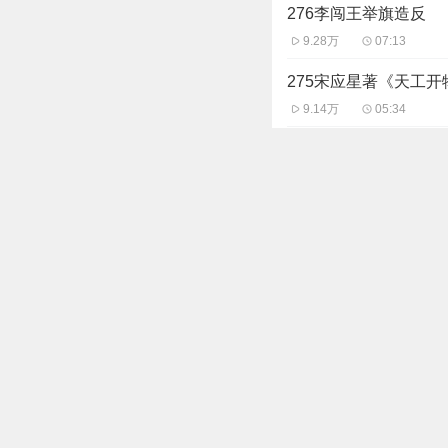
276李闯王举旗造反
9.28万
07:13
275宋应星著《天工开
9.14万
05:34
274徐霞客壮游神州
9.22万
07:02
273皇太极反间明君臣
9.54万
07:59
272袁崇焕宁远大捷
9.31万
07:35
主播信息
四月清和_葵
是哪个小伙伴要找
63.16万