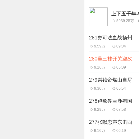
上下五千年
5939.25万
281史可法血战扬州
9.59万
09:04
280吴三桂开关迎敌
9.26万
05:09
279崇祯帝煤山自尽
9.30万
05:54
278卢象昇巨鹿殉国
9.29万
07:58
277张献忠声东击西
9.16万
06:19