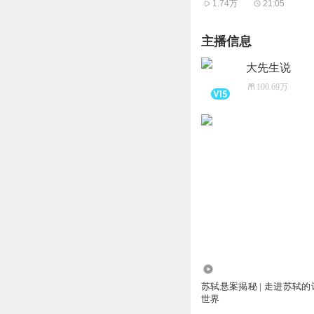
1.74万
21:05
主播信息
大先生说
100.69万
1.49万
苏轼悬案揭秘 | 走进苏轼
世界