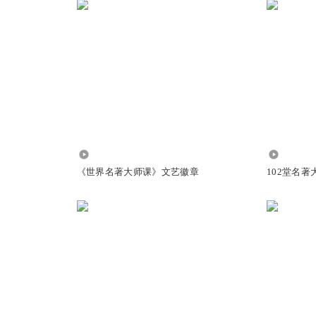
望”两月后，“了不起的盖茨比”姗姗而来～
1514
37.51万
《世界名著大师课》文艺徽章
102堂名著