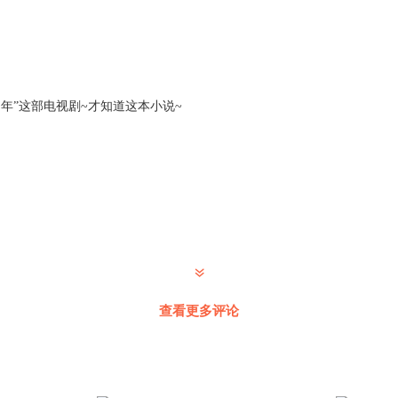
年”这部电视剧~才知道这本小说~
查看更多评论
是错的，已经反应几天了，能改一下吗？