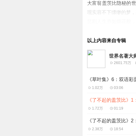
大富翁盖茨比隐秘的世
现实容不下缥缈的梦，
悲剧人生亦如烟花般，
诗如梦。以上说的就是
术界权威在百年英语文
以上内容来自专辑
典行列。美国当代文学
世界名著大师
2601.75万
《草叶集》6：双语彩
1.02万
03:06
《了不起的盖茨比》1
1.72万
01:19
《了不起的盖茨比》2：
2.38万
18:54