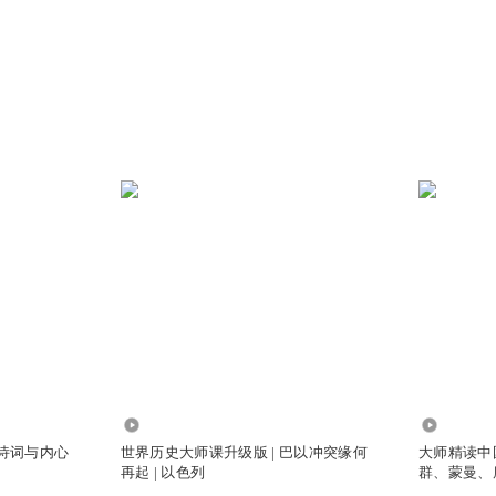
1141.39万
423.45万
的诗词与内心
世界历史大师课升级版 | 巴以冲突缘何
大师精读中
再起 | 以色列
群、蒙曼、