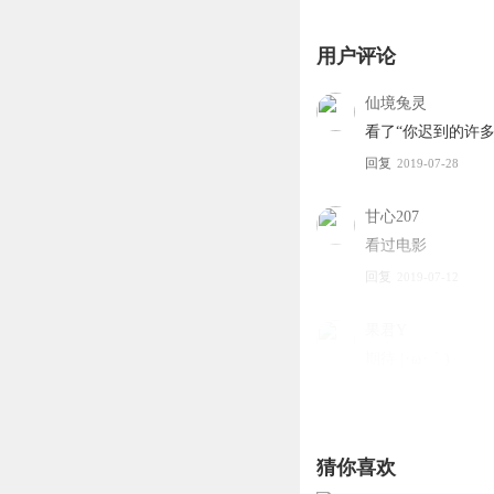
用户评论
仙境兔灵
看了“你迟到的许多
回复
2019-07-28
甘心207
看过电影
回复
2019-07-12
果君Y
期待 |･ω･｀)
回复
2019-07-15
1589370bbop
猜你喜欢
《草叶集2》音频