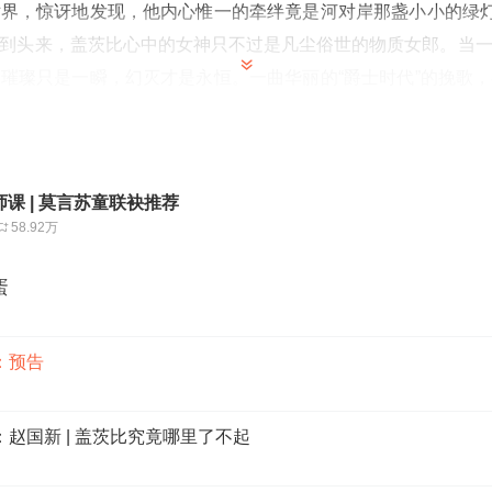
界，惊讶地发现，他内心惟一的牵绊竟是河对岸那盏小小的绿灯
到头来，盖茨比心中的女神只不过是凡尘俗世的物质女郎。当
璀璨只是一瞬，幻灭才是永恒。一曲华丽的“爵士时代”的挽歌
北京外国语大学赵国新老师要为我们解读的《了不起的盖茨比
学长河中选出一百部最优秀的小说，这部作品众望所归，高居
史上的这一墨色浓重的印痕到底有多美呢？认真听后面的节目吧
课 | 莫言苏童联袂推荐
58.92万
蛋
：预告
赵国新 | 盖茨比究竟哪里了不起