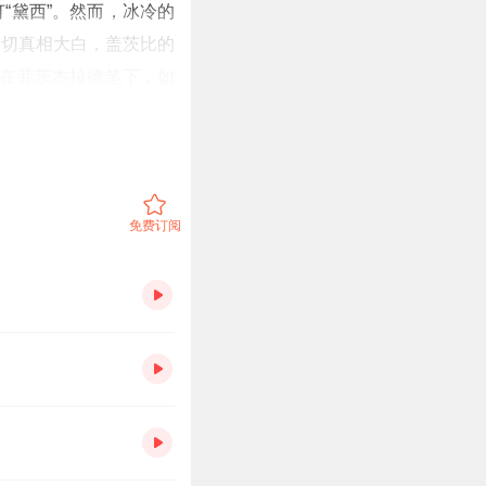
“黛西”。然而，冰冷的
一切真相大白，盖茨比的
，在菲茨杰拉德笔下，如
》。二十世纪末，美国学
第二位，傲然跻身当代经
。
免费订阅