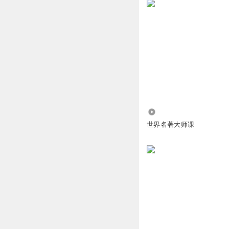
回复
2019-07-13
般若自在天
(但师的)“麦田守
回复
2019-07-12
2.41万
世界名著大师课