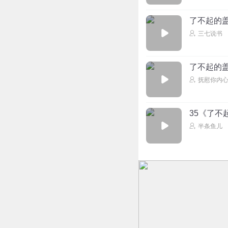
了不起的盖
三七说书
了不起的盖
抚慰你内
35《了不
半条鱼儿