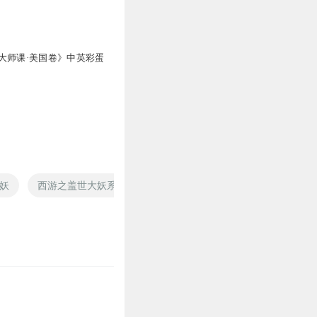
大师课·美国卷》中英彩蛋
妖
西游之盖世大妖系统
京元预告
死亡预告
死神