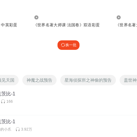
2844
2889
》中英彩蛋
《世界名著大师课·法国卷》双语彩蛋
《世界名著
换一批
预见天国
神魔之战预告
星海侦探所之神偷的预告
盖世神
茨比-1
166
茨比-1
心的小爪
3.92万