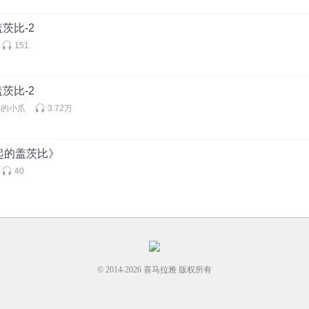
茨比-2
151
茨比-2
心的小爪
3.72万
起的盖茨比》
40
© 2014-
2026
喜马拉雅 版权所有